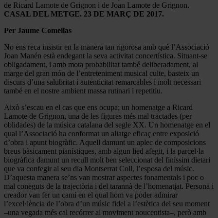
de Ricard Lamote de Grignon i de Joan Lamote de Grignon.
CASAL DEL METGE. 23 DE MARÇ DE 2017.
Per Jaume Comellas
No ens reca insistir en la manera tan rigorosa amb què l’Associació
Joan Manén està endegant la seva activitat concertística. Situant-se
obligadament, i amb mota probabilitat també deliberadament, al
marge del gran món de l’entreteniment musical culte, basteix un
discurs d’una salubritat i autenticitat remarcables i molt necessari
també en el nostre ambient massa rutinari i repetitiu.
Això s’escau en el cas que ens ocupa; un homenatge a Ricard
Lamote de Grignon, una de les figures més mal tractades (per
oblidades) de la música catalana del segle XX. Un homenatge en el
qual l’Associació ha conformat un aliatge eficaç entre exposició
d’obra i apunt biogràfic. Aquell damunt un aplec de composicions
breus bàsicament pianístiques, amb algun lied afegit, i la parcel·la
biogràfica damunt un recull molt ben seleccionat del finíssim dietari
que va confegir al seu dia Montserrat Coll, l’esposa del músic.
D’aquesta manera se’ns van mostrar aspectes fonamentals i poc o
mal coneguts de la trajectòria i del tarannà de l’homenatjat. Persona i
creador van fer un camí en el qual hom va poder admirar
l’excel·lència de l’obra d’un músic fidel a l’estètica del seu moment
–una vegada més cal recórrer al moviment noucentista–, però amb