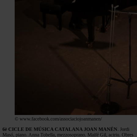
© www.facebook.com/associaciojoanmanen/
6è CICLE DE MÚSICA CATALANA JOAN MANÉN
. Jordi
Masó, piano. Anna Tobella, mezzosoprano. Maifé Gil, actriu. Obres