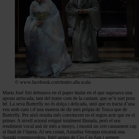
© www.facebook.com/teatro.alla.scala
Maria José Siri debutava en el paper titular en el que suposava una
aposta arriscada, tant del teatre com de la cantant, que se’n surt prou
bé. La seva Butterfly no és dolça i delicada, sinó que es tracta d’una
veu amb carn i d’una manera de dir més pròpia de Tosca que de
Butterfly. Per això resulta més convincent en el segon acte que en el
primer. A nivell actoral estigué totalment lliurada, però el seu
rendiment vocal anà de més a menys, i mostrà un cert cansament cap
al final de l’òpera. Al seu costat, Annalisa Stroppa encarnà una
Suzuki commovedora, fidel amiga de Cio-Cio-San i sempre