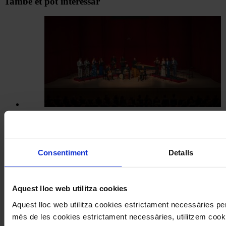
Navegar
També et pot interessar
per
les
articles
de
Actualitat
Concerts
Cantoría porta repertori nadalenc en
Consentiment
Detalls
ple agost al Festival de Torroella
Aquest lloc web utilitza cookies
Aquest lloc web utilitza cookies estrictament necessàries pe
més de les cookies estrictament necessàries, utilitzem cooki