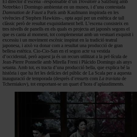
El director d’escena –responsable d’un
Trovatore
a Salzburg amb
Netrebko i Domingo ambientat en un museu, i d’una contestada
Damnation de Faust
a París amb Kaufmann inspirada en les
vivències d’Stephen Hawkins–, opta aquí per un estètica de tall
clàssic però de resultat exquisidament bell. L’escena consisteix en
tres nivells de panells en els quals es projecta art japonès segons el
que es canta al moment, tot complementat amb un vestuari exquisit i
excessiu i un moviment escènic inspirat en la tradició teatral
japonesa, i això va donar com a resultat una producció de gran
bellesa estètica. Cio-Cio-San en el segon acte va vestida
d’occidental, però aquest ja és un recurs utilitzat a la pel·lícula de
Jean-Pierre Ponnelle amb Mirella Freni i Plácido Domingo als anys
setanta. Amb tot, es tracta d’una producció bella, que explica bé la
història i que ha fet les delícies del públic de La Scala per a aquesta
inauguració de temporada (després d’
ensurts
com
La traviata
de
Tcherniakov), tot emportant-se un quart d’hora d’aplaudiments.