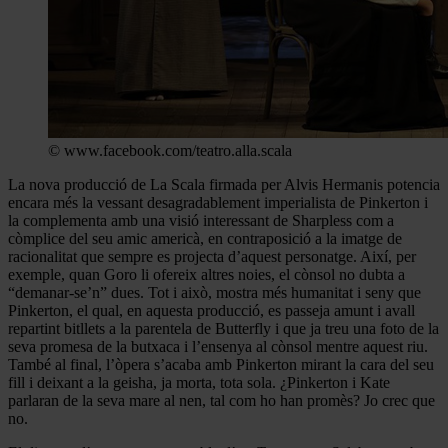
© www.facebook.com/teatro.alla.scala
La nova producció de La Scala firmada per Alvis Hermanis potencia
encara més la vessant desagradablement imperialista de Pinkerton i
la complementa amb una visió interessant de Sharpless com a
còmplice del seu amic americà, en contraposició a la imatge de
racionalitat que sempre es projecta d’aquest personatge. Així, per
exemple, quan Goro li ofereix altres noies, el cònsol no dubta a
“demanar-se’n” dues. Tot i això, mostra més humanitat i seny que
Pinkerton, el qual, en aquesta producció, es passeja amunt i avall
repartint bitllets a la parentela de Butterfly i que ja treu una foto de la
seva promesa de la butxaca i l’ensenya al cònsol mentre aquest riu.
També al final, l’òpera s’acaba amb Pinkerton mirant la cara del seu
fill i deixant a la geisha, ja morta, tota sola. ¿Pinkerton i Kate
parlaran de la seva mare al nen, tal com ho han promès? Jo crec que
no.