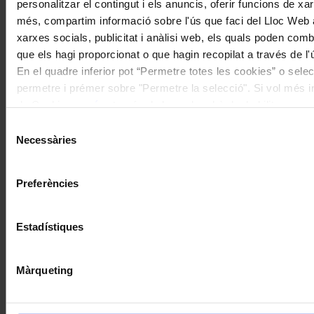
personalitzar el contingut i els anuncis, oferir funcions de xarx
més, compartim informació sobre l'ús que faci del Lloc Web 
xarxes socials, publicitat i anàlisi web, els quals poden com
que els hagi proporcionat o que hagin recopilat a través de l'
En el quadre inferior pot “Permetre totes les cookies” o selec
Concerts
permetre i prémer sobre "Permetre la selecció". Si vol més inf
de Cookies
aquí
, a través de la qual podrà deshabilitar o co
Montserrat Torrent a Peralada: un
moment.
Selecció
debut als 100 anys
Necessàries
de
consentiment
Preferències
Estadístiques
Màrqueting
Concerts