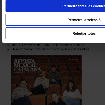
Permetre totes les cookie
Una inauguració simfònica d’alt
voltatge
Permetre la selecció
Coneix la nostra publicació
Rebutjar totes
I gaudeix a més dels següents descomptes:
20% als concerts del Palau de la Música Catalana
Descomptes a altres cicles de concerts col·laboradors