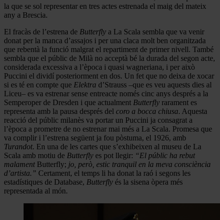
la que se sol representar en tres actes estrenada el maig del mateix
any a Brescia.
El fracàs de l’estrena de
Butterfly
a La Scala sembla que va venir
donat per la manca d’assajos i per una claca molt ben organitzada
que rebentà la funció malgrat el repartiment de primer nivell. També
sembla que el públic de Milà no acceptà bé la durada del segon acte,
considerada excessiva a l’època i quasi wagneriana, i per això
Puccini el dividí posteriorment en dos. Un fet que no deixa de xocar
si es té en compte que
Elektra
d’Strauss –que es veu aquests dies al
Liceu– es va estrenar sense entreacte només cinc anys després a la
Semperoper de Dresden i que actualment
Butterfly
rarament es
representa amb la pausa després del
coro a bocca chiusa
. Aquesta
reacció del públic milanès va portar un Puccini ja consagrat a
l’època a prometre de no estrenar mai més a La Scala. Promesa que
va complir i l’estrena següent ja fou pòstuma, el 1926, amb
Turandot
. En una de les cartes que s’exhibeixen al museu de La
Scala amb motiu de
Butterfly
es pot llegir:
“El públic ha rebut
malament
Butterfly;
jo, però, estic tranquil en la meva consciència
d’artista.”
Certament, el temps li ha donat la raó i segons les
estadístiques de Database,
Butterfly
és la sisena òpera més
representada al món.