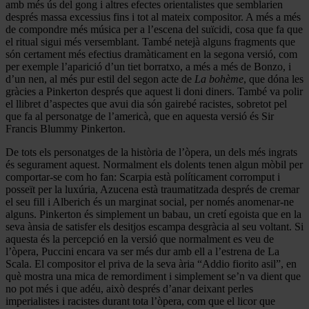
amb més ús del gong i altres efectes orientalistes que semblarien
després massa excessius fins i tot al mateix compositor. A més a més
de compondre més música per a l’escena del suïcidi, cosa que fa que
el ritual sigui més versemblant. També netejà alguns fragments que
són certament més efectius dramàticament en la segona versió, com
per exemple l’aparició d’un tiet borratxo, a més a més de Bonzo, i
d’un nen, al més pur estil del segon acte de
La bohème
, que dóna les
gràcies a Pinkerton després que aquest li doni diners. També va polir
el llibret d’aspectes que avui dia són gairebé racistes, sobretot pel
que fa al personatge de l’americà, que en aquesta versió és Sir
Francis Blummy Pinkerton.
De tots els personatges de la història de l’òpera, un dels més ingrats
és segurament aquest. Normalment els dolents tenen algun mòbil per
comportar-se com ho fan: Scarpia està políticament corromput i
posseït per la luxúria, Azucena està traumatitzada després de cremar
el seu fill i Alberich és un marginat social, per només anomenar-ne
alguns. Pinkerton és simplement un babau, un cretí egoista que en la
seva ànsia de satisfer els desitjos escampa desgràcia al seu voltant. Si
aquesta és la percepció en la versió que normalment es veu de
l’òpera, Puccini encara va ser més dur amb ell a l’estrena de La
Scala. El compositor el priva de la seva ària “Addio fiorito asil”, en
què mostra una mica de remordiment i simplement se’n va dient que
no pot més i que adéu, això després d’anar deixant perles
imperialistes i racistes durant tota l’òpera, com que el licor que