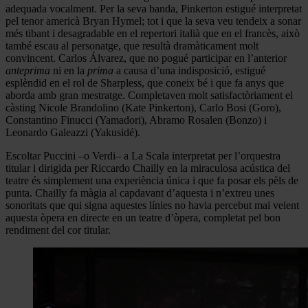
adequada vocalment. Per la seva banda, Pinkerton estigué interpretat
pel tenor americà Bryan Hymel; tot i que la seva veu tendeix a sonar
més tibant i desagradable en el repertori italià que en el francès, això
també escau al personatge, que resultà dramàticament molt
convincent. Carlos Álvarez, que no pogué participar en l’anterior
anteprima
ni en la
prima
a causa d’una indisposició, estigué
esplèndid en el rol de Sharpless, que coneix bé i que fa anys que
aborda amb gran mestratge. Completaven molt satisfactòriament el
càsting Nicole Brandolino (Kate Pinkerton), Carlo Bosi (Goro),
Constantino Finucci (Yamadori), Abramo Rosalen (Bonzo) i
Leonardo Galeazzi (Yakusidé).
Escoltar Puccini –o Verdi– a La Scala interpretat per l’orquestra
titular i dirigida per Riccardo Chailly en la miraculosa acústica del
teatre és simplement una experiència única i que fa posar els pèls de
punta. Chailly fa màgia al capdavant d’aquesta i n’extreu unes
sonoritats que qui signa aquestes línies no havia percebut mai veient
aquesta òpera en directe en un teatre d’òpera, completat pel bon
rendiment del cor titular.