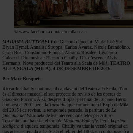
© www.facebook.com/teatro.alla.scala
MADAMA BUTTERFLY
de Giacomo Puccini. Maria José Siri.
Bryan Hymel. Annalisa Stroppa. Carlos Ávarez. Nicole Brandolino.
Carlo Bosi. Constantino Finucci. Abramo Rosalen. Leonardo
Galeazzi. Dir. musical: Riccardo Chailly. Dir. d’escena: Alvis
Hermanis. Nova producció del Teatro alla Scala de Milà.
TEATRO
ALLA SCALA (MILÀ). 4 DE DESEMBRE DE 2016.
Per Marc Busquets
Riccardo Chailly continua, al capdavant del Teatro alla Scala, d’on
és el director musical, el seu projecte de revisió de les òperes de
Giacomo Puccini. Així, després d’optar pel final de Luciano Berio
compost el 2001 per a la
Turandot
que commemorà l’Expo de Milà
del 2015 i de revisar, la temporada passada, la partitura de
La
fanciulla del West
neta de les intervencions fetes per Arturo
Toscanini, ara ha estat el torn de
Madama Butterfly
. Per a la
prima
scaligera
d’aquesta temporada, Chailly va triar la versió original en
dos actes estrenada a La Scala el febrer del 1904, en contraposició a