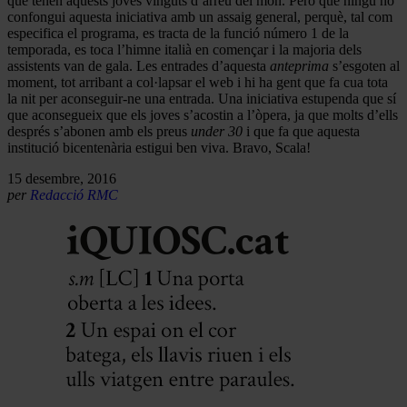
que tenen aquests joves vinguts d’arreu del món. Però que ningú no
confongui aquesta iniciativa amb un assaig general, perquè, tal com
especifica el programa, es tracta de la funció número 1 de la
temporada, es toca l’himne italià en començar i la majoria dels
assistents van de gala. Les entrades d’aquesta
anteprima
s’esgoten al
moment, tot arribant a col·lapsar el web i hi ha gent que fa cua tota
la nit per aconseguir-ne una entrada. Una iniciativa estupenda que sí
que aconsegueix que els joves s’acostin a l’òpera, ja que molts d’ells
després s’abonen amb els preus
under 30
i que fa que aquesta
institució bicentenària estigui ben viva. Bravo, Scala!
15 desembre, 2016
per
Redacció RMC