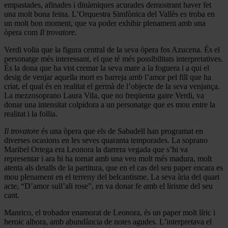
empastades, afinades i dinàmiques acurades demostrant haver fet
una molt bona feina. L’Orquestra Simfònica del Vallès es troba en
un molt bon moment, que va poder exhibir plenament amb una
òpera com
Il trovatore.
Verdi volia que la figura central de la seva òpera fos Azucena. És el
personatge més interessant, el que té més possibilitats interpretatives.
És la dona que ha vist cremar la seva mare a la foguera i a qui el
desig de venjar aquella mort es barreja amb l’amor pel fill que ha
criat, el qual és en realitat el germà de l’objecte de la seva venjança.
La mezzosoprano Laura Vila, que no freqüenta gaire Verdi, va
donar una intensitat colpidora a un personatge que es mou entre la
realitat i la follia.
Il trovatore
és una òpera que els de Sabadell han programat en
diverses ocasions en les seves quaranta temporades. La soprano
Maribel Ortega era Leonora la darrera vegada que s’hi va
representar i ara hi ha tornat amb una veu molt més madura, molt
atenta als detalls de la partitura, que en el cas del seu paper encara es
mou plenament en el terreny del belcantisme. La seva ària del quart
acte, “D’amor sull’ali rose”, en va donar fe amb el lirisme del seu
cant.
Manrico, el trobador enamorat de Leonora, és un paper molt líric i
heroic alhora, amb abundància de notes agudes. L’interpretava el