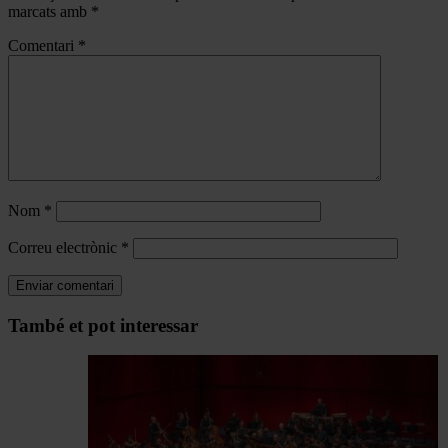
marcats amb
*
Comentari
*
Nom
*
Correu electrònic
*
Navegar
També et pot interessar
per
les
articles
de