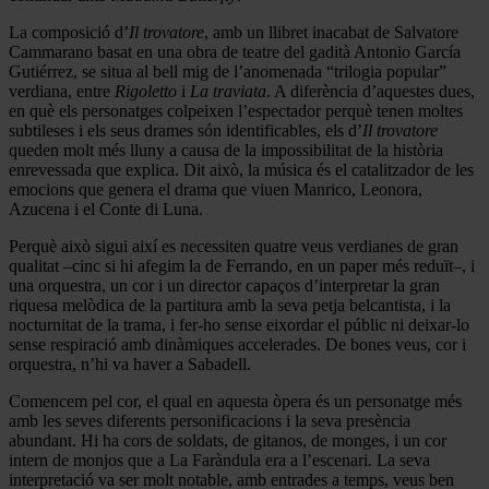
La composició d’
Il trovatore
, amb un llibret inacabat de Salvatore
Cammarano basat en una obra de teatre del gadità Antonio García
Gutiérrez, se situa al bell mig de l’anomenada “trilogia popular”
verdiana, entre
Rigoletto
i
La traviata
. A diferència d’aquestes dues,
en què els personatges colpeixen l’espectador perquè tenen moltes
subtileses i els seus drames són identificables, els d’
Il trovatore
queden molt més lluny a causa de la impossibilitat de la història
enrevessada que explica. Dit això, la música és el catalitzador de les
emocions que genera el drama que viuen Manrico, Leonora,
Azucena i el Conte di Luna.
Perquè això sigui així es necessiten quatre veus verdianes de gran
qualitat –cinc si hi afegim la de Ferrando, en un paper més reduït–, i
una orquestra, un cor i un director capaços d’interpretar la gran
riquesa melòdica de la partitura amb la seva petja belcantista, i la
nocturnitat de la trama, i fer-ho sense eixordar el públic ni deixar-lo
sense respiració amb dinàmiques accelerades. De bones veus, cor i
orquestra, n’hi va haver a Sabadell.
Comencem pel cor, el qual en aquesta òpera és un personatge més
amb les seves diferents personificacions i la seva presència
abundant. Hi ha cors de soldats, de gitanos, de monges, i un cor
intern de monjos que a La Faràndula era a l’escenari. La seva
interpretació va ser molt notable, amb entrades a temps, veus ben