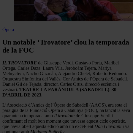
Òpera
Un notable ‘Trovatore’ clou la temporada
de la FOC
I
L TROVATORE
de Giuseppe Verdi. Gustavo Porta, Maribel
Ortega, Carles Daza, Laura Vila, Jeroboám Tejera, Mariya
Melnychyn, Nacho Guzmán, Alejandro Chelet, Roberto Redondo.
Orquestra Simfònica del Vallès, Cor Amics de l’Òpera de Sabadell.
Daniel Gil de Tejada, director. Carles Ortiz, direcció escènica i
vestuari.
TEATRE LA FARÀNDULA (SABADELL)
.
30
D’ABRIL DE 2023.
L’Associació d’Amics de l’Òpera de Sabadell (AAOS), ara sota el
paraigua de la Fundació Òpera a Catalunya (FOC), ha tancat la seva
quarantena temporada amb
Il trovatore
de Giuseppe Verdi i
confirmant el molt bon moment que travessa aquest cicle operístic,
que havia obert aquesta edició amb un excel·lent
Don Giovanni
i va
continuar amb
Madama Butterfly
.