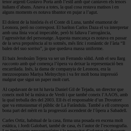
tenor argentí Gustavo Porta amb l’estil amb què cantaven els tenors
italians d’abans. Anava a totes, la qual cosa restava matisos i en
alguns moments es notava tibantor en pujar a l’agut.
El dolent de la història és el Conte di Luna, també enamorat de
Leonora, però no correspost. El baríton Carlos Daza el va interpretar
amb una línia vocal impecable, però hi faltava l’arrogància,
l’agressivitat del personatge. Aquesta mancança es notava en passar
de la seva prepotència al to sotmès, més líric i romàntic de l’ària “Il
balen del suo sorriso”
,
ja que quedava massa uniforme.
El baix Jeroboám Tejera va ser un Ferrando sòlid. Amb el seu llarg
racconto
amb què comença l’òpera va deixar la representació ben
encarrilada. Inés, la dama de companyia de Leonora, era la
mezzosoprano Mariya Melnychyn i va fer molt bona impressió
malgrat que sigui un paper molt curt.
Al capdavant de tot hi havia Daniel Gil de Tejada, un director que
coneix molt bé la música de Verdi i que també coneix l’AAOS, amb
la qual treballa des del 2003. Ell és el responsable d’un
Trovatore
que va entusiasmar el públic de La Faràndula. També a ell correspon
bona part del mèrit en la progressió ascendent de l’òpera a Sabadell.
Carles Ortiz, habitual de la casa, firma una posada en escena molt
estàtica, i Jordi Galobart, també de casa, és l’autor de l’escenografia.
Les limitacions pressupostàries i la necessitat d’adaptar els decorats