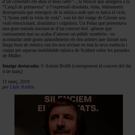
d’un cementiri em duia el meu camí”–,
la frescor que atorgava a la
“Cançó de primavera” o l’expressió desolada, trista, íntimament
desesperada que emergeix de la música amb què es tanca el cicle,
“L’home amb la viola de roda”, van fer del viatge de Göerne una
visió emocionant, dramàtica i colpidora. Un Palau que presentava
una gran entrada tractant-se d’un concert lied –gènere que
curiosament mai no acaba d’atreure un públic nombrós– va
acomiadar amb grans aplaudiments els dos artistes que durant una
llarga hora de música van fer-nos reviure en tota la seva essència i
viatjar per aquesta inoblidable música de Scubert sobre les paraules
de Müller.
Imatge destacada:
© Antoni Bofill (corresponent al concert del dia
4 de març)
11 març, 2019
per
Lluís Trullén