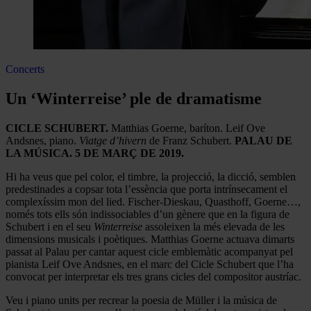
Concerts
Un ‘Winterreise’ ple de dramatisme
CICLE SCHUBERT.
Matthias Goerne, baríton. Leif Ove
Andsnes, piano.
Viatge d’hivern
de Franz Schubert.
PALAU DE
LA MÚSICA. 5 DE MARÇ DE 2019.
Hi ha veus que pel color, el timbre, la projecció, la dicció, semblen
predestinades a copsar tota l’essència que porta intrínsecament el
complexíssim mon del lied. Fischer-Dieskau, Quasthoff, Goerne…,
només tots ells són indissociables d’un gènere que en la figura de
Schubert i en el seu
Winterreise
assoleixen la més elevada de les
dimensions musicals i poètiques. Matthias Goerne actuava dimarts
passat al Palau per cantar aquest cicle emblemàtic acompanyat pel
pianista Leif Ove Andsnes, en el marc del Cicle Schubert que l’ha
convocat per interpretar els tres grans cicles del compositor austríac.
Veu i piano units per recrear la poesia de Müller i la música de