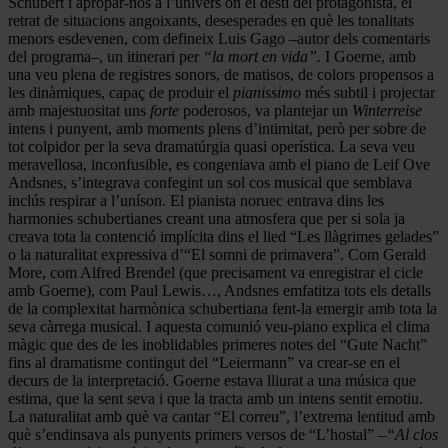
Schubert i apropar-nos a l’univers on el destí del protagonista, el
retrat de situacions angoixants, desesperades en què les tonalitats
menors esdevenen, com defineix Luis Gago –autor dels comentaris
del programa–, un itinerari per
“la mort en vida”.
I Goerne, amb
una veu plena de registres sonors, de matisos, de colors propensos a
les dinàmiques, capaç de produir el
pianissimo
més subtil i projectar
amb majestuositat uns
forte
poderosos, va plantejar un
Winterreise
intens i punyent, amb moments plens d’intimitat, però per sobre de
tot colpidor per la seva dramatúrgia quasi operística. La seva veu
meravellosa, inconfusible, es congeniava amb el piano de Leif Ove
Andsnes, s’integrava confegint un sol cos musical que semblava
inclús respirar a l’uníson. El pianista noruec entrava dins les
harmonies schubertianes creant una atmosfera que per si sola ja
creava tota la contenció implícita dins el lied “Les llàgrimes gelades”
o la naturalitat expressiva d’“El somni de primavera”. Com Gerald
More, com Alfred Brendel (que precisament va enregistrar el cicle
amb Goerne), com Paul Lewis…, Andsnes emfatitza tots els detalls
de la complexitat harmònica schubertiana fent-la emergir amb tota la
seva càrrega musical. I aquesta comunió veu-piano explica el clima
màgic que des de les inoblidables primeres notes del “Gute Nacht”
fins al dramatisme contingut del “Leiermann” va crear-se en el
decurs de la interpretació. Goerne estava lliurat a una música que
estima, que la sent seva i que la tracta amb un intens sentit emotiu.
La naturalitat amb què va cantar “El correu”, l’extrema lentitud amb
què s’endinsava als punyents primers versos de “L’hostal”
–“Al clos