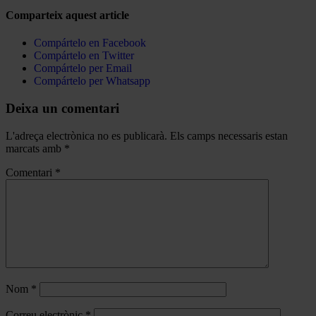
Comparteix aquest article
Compártelo en Facebook
Compártelo en Twitter
Compártelo per Email
Compártelo per Whatsapp
Deixa un comentari
L'adreça electrònica no es publicarà.
Els camps necessaris estan
marcats amb
*
Comentari
*
Nom
*
Correu electrònic
*