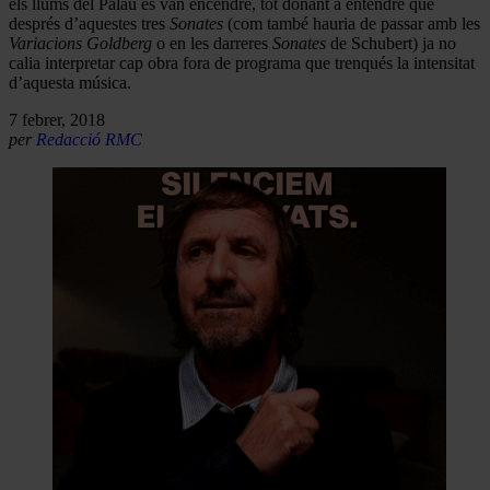
els llums del Palau es van encendre, tot donant a entendre que
després d’aquestes tres
Sonates
(com també hauria de passar amb les
Variacions Goldberg
o en les darreres
Sonates
de Schubert) ja no
calia interpretar cap obra fora de programa que trenqués la intensitat
d’aquesta música.
7 febrer, 2018
per
Redacció RMC