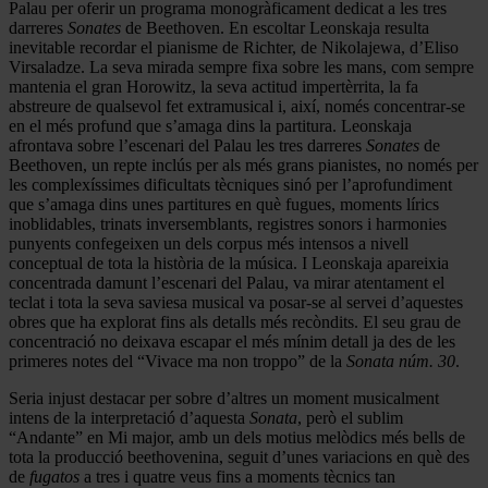
Palau per oferir un programa monogràficament dedicat a les tres
darreres
Sonates
de Beethoven. En escoltar Leonskaja resulta
inevitable recordar el pianisme de Richter, de Nikolajewa, d’Eliso
Virsaladze. La seva mirada sempre fixa sobre les mans, com sempre
mantenia el gran Horowitz, la seva actitud impertèrrita, la fa
abstreure de qualsevol fet extramusical i, així, només concentrar-se
en el més profund que s’amaga dins la partitura. Leonskaja
afrontava sobre l’escenari del Palau les tres darreres
Sonates
de
Beethoven, un repte inclús per als més grans pianistes, no només per
les complexíssimes dificultats tècniques sinó per l’aprofundiment
que s’amaga dins unes partitures en què fugues, moments lírics
inoblidables, trinats inversemblants, registres sonors i harmonies
punyents confegeixen un dels corpus més intensos a nivell
conceptual de tota la història de la música. I Leonskaja apareixia
concentrada damunt l’escenari del Palau, va mirar atentament el
teclat i tota la seva saviesa musical va posar-se al servei d’aquestes
obres que ha explorat fins als detalls més recòndits. El seu grau de
concentració no deixava escapar el més mínim detall ja des de les
primeres notes del “Vivace ma non troppo” de la
Sonata núm. 30
.
Seria injust destacar per sobre d’altres un moment musicalment
intens de la interpretació d’aquesta
Sonata
, però el sublim
“Andante” en Mi major, amb un dels motius melòdics més bells de
tota la producció beethovenina, seguit d’unes variacions en què des
de
fugatos
a tres i quatre veus fins a moments tècnics tan