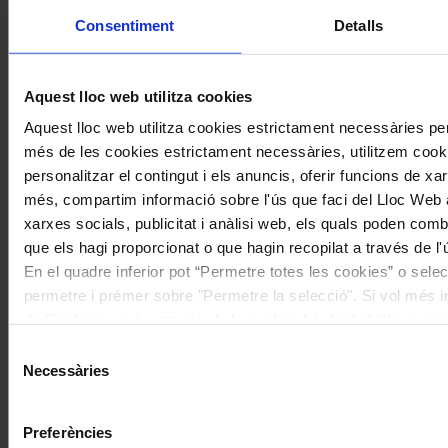
Demestres amb text de Cristina
Consentiment
Detalls
Pavarotti
Coneix la nostra publicació
Aquest lloc web utilitza cookies
Aquest lloc web utilitza cookies estrictament necessàries pe
I gaudeix a més dels següents descomptes:
més de les cookies estrictament necessàries, utilitzem cooki
personalitzar el contingut i els anuncis, oferir funcions de xarx
20% als concerts del Palau de la Música Catalana
més, compartim informació sobre l'ús que faci del Lloc Web 
Descomptes a altres cicles de concerts col·laboradors
xarxes socials, publicitat i anàlisi web, els quals poden com
que els hagi proporcionat o que hagin recopilat a través de l'
En el quadre inferior pot “Permetre totes les cookies” o selec
permetre i prémer sobre "Permetre la selecció". Si vol més inf
de Cookies
aquí
, a través de la qual podrà deshabilitar o co
moment.
Selecció
Necessàries
de
consentiment
Preferències