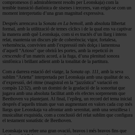
compromesos (i admirablement resolts per Leonskaja) com la
temible transició diatònica de sisenes i terceres, van erigir-se com un
moment interpretatiu d’una gran magnitud expressiva.
Després arrencava la
Sonata en La bemoll
, amb absoluta llibertat
formal, amb la utilització de temes cíclics i de la qual ens va captivar
la manera amb què Leonskaja, com si es tractés d’un llarg i intens
relat, mantenia un discurs ple de coherència; vigor, fortalesa,
vehemència, convivien amb l’expressió més dolça i lamentosa
d’aquell “Arioso” que obrirà les portes, amb la repetició
in
crescendo
d’un mateix acord, a la fuga, d’una plenitud sonora
simfònica i brillant adient amb la tonalitat de la partitura.
Com a darrera estació del viatge, la
Sonata op. 111,
amb la seva
sublim “Arietta” interpretada per Leonskaja amb una qualitat de so,
d’expressió, del ritme (magistral en la “jazzística” variació en
compàs 12/32), amb un domini de la gradació de la sonoritat que
jugava amb una absoluta facilitat amb els efectes sorprenents que
Beethoven va plantejant. Al final, l’epíleg, un record del tema inicial
després d’aquells trinats que van augmentant en valors cada cop més
llargs que Leonskaja va afrontar amb serenitat, amb una senzillesa i
musicalitat exquisida, com a conclusió del relat sublim que configura
el testament sonatístic de Beethoven.
Leonskaja va rebre una gran ovació, bravos i més bravos fins que