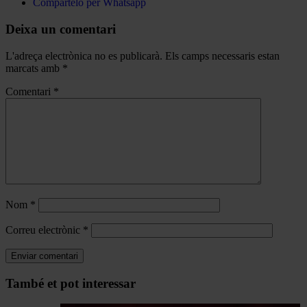
Compártelo per Whatsapp
Deixa un comentari
L'adreça electrònica no es publicarà.
Els camps necessaris estan
marcats amb
*
Comentari
*
Nom
*
Correu electrònic
*
Navegar
També et pot interessar
per