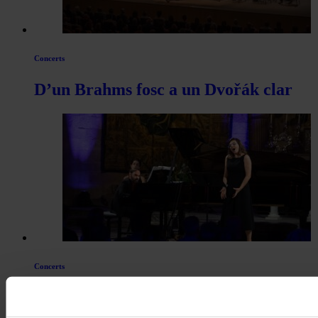
Concerts
D’un Brahms fosc a un Dvořák clar
Concerts
Musicant la maternitat: el Festival de
Peralada acull una estrena de