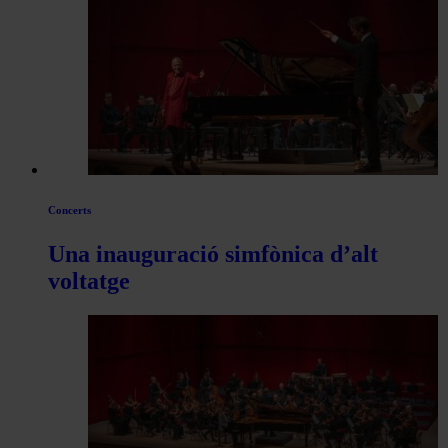
les
articles
de
Actualitat
Concerts
Una inauguració simfònica d’alt
voltatge