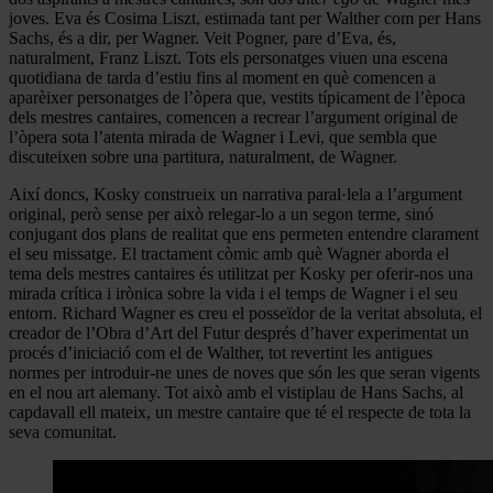
joves. Eva és Cosima Liszt, estimada tant per Walther com per Hans
Sachs, és a dir, per Wagner. Veit Pogner, pare d’Eva, és,
naturalment, Franz Liszt. Tots els personatges viuen una escena
quotidiana de tarda d’estiu fins al moment en què comencen a
aparèixer personatges de l’òpera que, vestits típicament de l’època
dels mestres cantaires, comencen a recrear l’argument original de
l’òpera sota l’atenta mirada de Wagner i Levi, que sembla que
discuteixen sobre una partitura, naturalment, de Wagner.
Així doncs, Kosky construeix un narrativa paral·lela a l’argument
original, però sense per això relegar-lo a un segon terme, sinó
conjugant dos plans de realitat que ens permeten entendre clarament
el seu missatge. El tractament còmic amb què Wagner aborda el
tema dels mestres cantaires és utilitzat per Kosky per oferir-nos una
mirada crítica i irònica sobre la vida i el temps de Wagner i el seu
entorn. Richard Wagner es creu el posseïdor de la veritat absoluta, el
creador de l’Obra d’Art del Futur després d’haver experimentat un
procés d’iniciació com el de Walther, tot revertint les antigues
normes per introduir-ne unes de noves que són les que seran vigents
en el nou art alemany. Tot això amb el vistiplau de Hans Sachs, al
capdavall ell mateix, un mestre cantaire que té el respecte de tota la
seva comunitat.