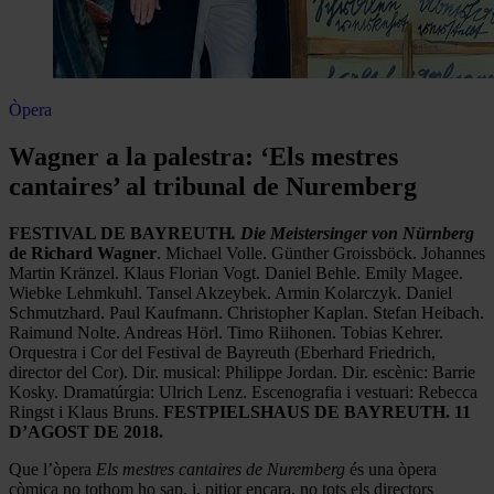
Òpera
Wagner a la palestra: ‘Els mestres
cantaires’ al tribunal de Nuremberg
FESTIVAL DE BAYREUTH
. Die Meistersinger von Nürnberg
de Richard Wagner
. Michael Volle. Günther Groissböck. Johannes
Martin Kränzel. Klaus Florian Vogt. Daniel Behle. Emily Magee.
Wiebke Lehmkuhl. Tansel Akzeybek. Armin Kolarczyk. Daniel
Schmutzhard. Paul Kaufmann. Christopher Kaplan. Stefan Heibach.
Raimund Nolte. Andreas Hörl. Timo Riihonen. Tobias Kehrer.
Orquestra i Cor del Festival de Bayreuth (Eberhard Friedrich,
director del Cor). Dir. musical: Philippe Jordan. Dir. escènic: Barrie
Kosky. Dramatúrgia: Ulrich Lenz. Escenografia i vestuari: Rebecca
Ringst i Klaus Bruns.
FESTPIELSHAUS DE BAYREUTH. 11
D’AGOST DE 2018.
Que l’òpera
Els mestres cantaires de Nuremberg
és una òpera
còmica no tothom ho sap, i, pitjor encara, no tots els directors