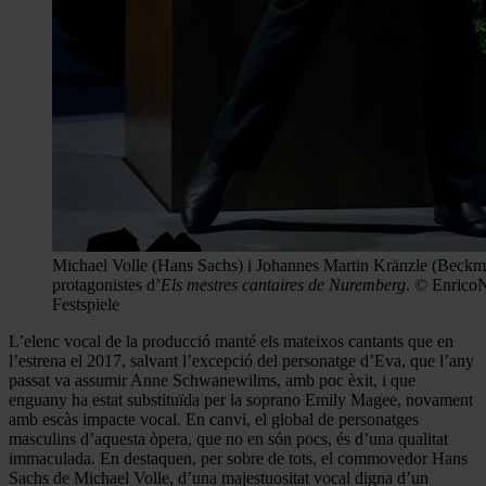
Michael Volle (Hans Sachs) i Johannes Martin Kränzle (Beckm
protagonistes d’
Els mestres cantaires de Nuremberg
. © Enrico
Festspiele
L’elenc vocal de la producció manté els mateixos cantants que en
l’estrena el 2017, salvant l’excepció del personatge d’Eva, que l’any
passat va assumir Anne Schwanewilms, amb poc èxit, i que
enguany ha estat substituïda per la soprano Emily Magee, novament
amb escàs impacte vocal. En canvi, el global de personatges
masculins d’aquesta òpera, que no en són pocs, és d’una qualitat
immaculada. En destaquen, per sobre de tots, el commovedor Hans
Sachs de Michael Volle, d’una majestuositat vocal digna d’un