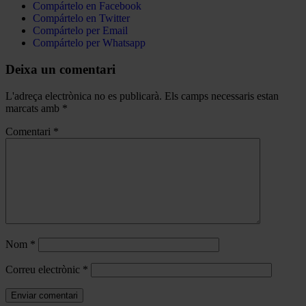
Compártelo en Facebook
Compártelo en Twitter
Compártelo per Email
Compártelo per Whatsapp
Deixa un comentari
L'adreça electrònica no es publicarà.
Els camps necessaris estan
marcats amb
*
Comentari
*
Nom
*
Correu electrònic
*