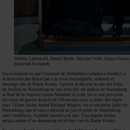
Wiebke Lehmkuhl, Daniel Behle, Michael Volle, Klaus Florian 
Bayreuth Festspiele
En el moment en què l’escenari de Wahnfried comença a fondre’s a
la llunyania per deixar pas a la nova escenografia, entenem el
missatge clar de Barrie Kosky. Apareix al decorat la sala del Palau
de Justícia de Nuremberg on van tenir lloc els Judicis de Nuremberg
al final de la Segona Guerra Mundial; és a dir, on es van processar
els crims de guerra després de l’Holocaust jueu a càrrec del règim
nazi. I Hans Sachs, també Richard Wagner, viu el seu propi judici de
Nuremberg, que té com a tribunal no pas el poble de Nuremberg,
sinó l’audiència, el públic present a la sala. Una jugada mestra
pròpia només d’un dramaturg excel·lent com és Barrie Kosky.