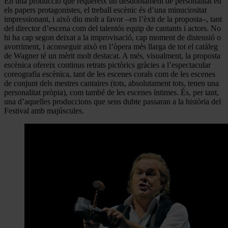
En una producció que requereix un desdoblament de personalitat en
els papers protagonistes, el treball escènic és d’una minuciositat
impressionant, i això diu molt a favor –en l’èxit de la proposta–, tant
del director d’escena com del talentós equip de cantants i actors. No
hi ha cap segon deixat a la improvisació, cap moment de distensió o
avorriment, i aconseguir això en l’òpera més llarga de tot el catàleg
de Wagner té un mèrit molt destacat. A més, visualment, la proposta
escènica ofereix continus retrats pictòrics gràcies a l’espectacular
coreografia escènica, tant de les escenes corals com de les escenes
de conjunt dels mestres cantaires (tots, absolutament tots, tenen una
personalitat pròpia), com també de les escenes íntimes. És, per tant,
una d’aquelles produccions que sens dubte passaran a la història del
Festival amb majúscules.