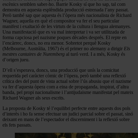
escènics semblen saber-ho. Barrie Kosky sí que ho sap, tal com
demostra en aquesta esplèndida producció estrenada l’any passat.
Però també sap que aquesta és l’òpera més nacionalista de Richard
Wagner, aquella en què el compositor va fer el seu particular
manifest i exaltació de les virtuts de la cultura i llengua alemanyes.
Una manifestació que es va mal interpretar i va ser utilitzada de
forma capciosa pel nazisme poques dècades després. El repte en
l’encàrrec, doncs, no era menor. Sobretot perquè Kosky
(Melbourne, Austràlia, 1967) és el primer no alemany a dirigir
Els
mestres cantaires de Nuremberg
al turó verd. I a més, Kosky és
d’origen jueu.
D’ell s’esperava, doncs, una producció que unís la comicitat
requerida pel caràcter còmic de l’òpera, però també una reflexió
crítica des del punt de vista actual sobre l’ús abusiu que el nazisme
va fer d’aquesta òpera com a eina de propaganda, inspirat, d’altra
banda, pel propi nacionalisme i l’antijudaisme manifestat pel mateix
Richard Wagner als seus escrits.
La proposta de Kosky té l’equilibri perfecte entre aquests dos pols
d’interès i ho fa sense efectuar un judici parcial sobre el passat, sinó
deixant en mans de l’espectador el discerniment i la reflexió sobre
els fets passats.