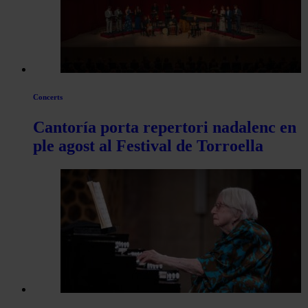
Concerts
Cantoría porta repertori nadalenc en
ple agost al Festival de Torroella