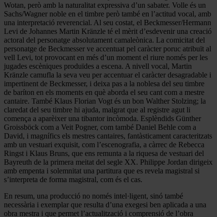
Wotan, però amb la naturalitat expressiva d’un sabater. Volle és un
Sachs/Wagner noble en el timbre però també en l’actitud vocal, amb
una interpretació reverencial. Al seu costat, el Beckmesser/Hermann
Levi de Johannes Martin Kränzle té el mèrit d’esdevenir una creació
actoral del personatge absolutament camaleònica. La comicitat del
personatge de Beckmesser ve accentuat pel caràcter poruc atribuït al
vell Levi, tot provocant en més d’un moment el riure només per les
jugades escèniques produïdes a escena. A nivell vocal, Martin
Kränzle camufla la seva veu per accentuar el caràcter desagradable i
impertinent de Beckmesser, i deixa pas a la noblesa del seu timbre
de baríton en els moments en què aborda el seu cant com a mestre
cantaire. També Klaus Florian Vogt és un bon Walther Stolzing; la
claredat del seu timbre hi ajuda, malgrat que al registre agut li
comença a aparèixer una tibantor incòmoda. Esplèndids Günther
Groissböck com a Veit Pogner, com també Daniel Behle com a
David, i magnífics els mestres cantaires, fantàsticament caracteritzats
amb un vestuari exquisit, com l’escenografia, a càrrec de Rebecca
Ringst i Klaus Bruns, que ens remunta a la riquesa de vestuari del
Bayreuth de la primera meitat del segle XX. Philippe Jordan dirigeix
amb empenta i solemnitat una partitura que es revela magistral si
s’interpreta de forma magistral, com és el cas.
En resum, una producció no només intel·ligent, sinó també
necessària i exemplar que resulta d’una exegesi ben aplicada a una
obra mestra i que permet l’actualització i comprensió de l’obra