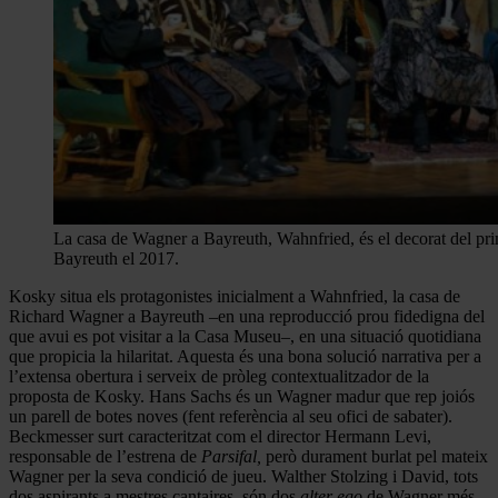
La casa de Wagner a Bayreuth, Wahnfried, és el decorat del pri
Bayreuth el 2017.
Kosky situa els protagonistes inicialment a Wahnfried, la casa de
Richard Wagner a Bayreuth –en una reproducció prou fidedigna del
que avui es pot visitar a la Casa Museu–, en una situació quotidiana
que propicia la hilaritat. Aquesta és una bona solució narrativa per a
l’extensa obertura i serveix de pròleg contextualitzador de la
proposta de Kosky. Hans Sachs és un Wagner madur que rep joiós
un parell de botes noves (fent referència al seu ofici de sabater).
Beckmesser surt caracteritzat com el director Hermann Levi,
responsable de l’estrena de
Parsifal,
però durament burlat pel mateix
Wagner per la seva condició de jueu. Walther Stolzing i David, tots
dos aspirants a mestres cantaires, són dos
alter ego
de Wagner més