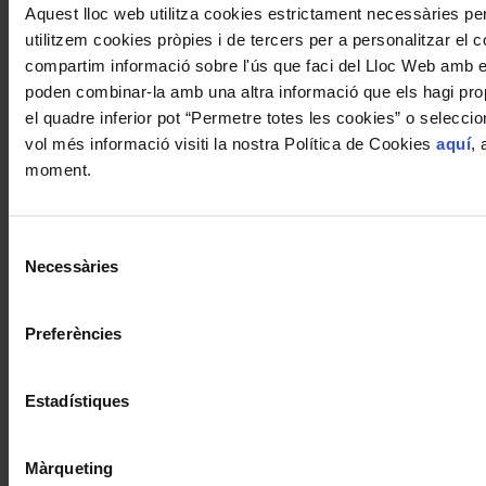
Aquest lloc web utilitza cookies estrictament necessàries p
utilitzem cookies pròpies i de tercers per a personalitzar el co
compartim informació sobre l'ús que faci del Lloc Web amb els
poden combinar-la amb una altra informació que els hagi propo
el quadre inferior pot “Permetre totes les cookies” o selecci
vol més informació visiti la nostra Política de Cookies
aquí
, 
moment.
Selecció
Necessàries
de
consentiment
Preferències
Estadístiques
Màrqueting