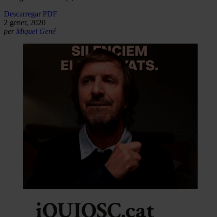
Descarregar PDF
2 gener, 2020
per
Miquel Gené