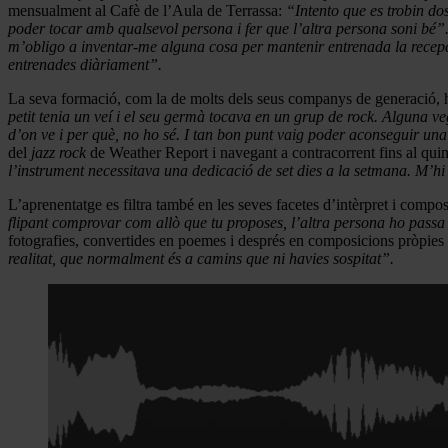
mensualment al Cafè de l’Aula de Terrassa:
“Intento que es trobin do
poder tocar amb qualsevol persona i fer que l’altra persona soni bé”
m’obligo a inventar-me alguna cosa per mantenir entrenada la recepció. 
entrenades diàriament”.
La seva formació, com la de molts dels seus companys de generació, ha e
petit tenia un veí i el seu germà tocava en un grup de rock. Alguna v
d’on ve i per què, no ho sé. I tan bon punt vaig poder aconseguir un
del
jazz rock
de Weather Report i navegant a contracorrent fins al quin
l’instrument necessitava una dedicació de set dies a la setmana. M’hi va
L’aprenentatge es filtra també en les seves facetes d’intèrpret i compos
flipant comprovar com allò que tu proposes, l’altra persona ho passa 
fotografies, convertides en poemes i després en composicions pròpies i
realitat, que normalment és a camins que ni havies sospitat”.