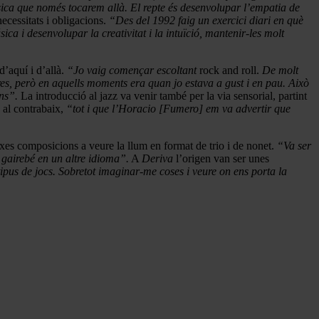
úsica que només tocarem allà. El repte és desenvolupar l’empatia de
ecessitats i obligacions.
“Des del 1992 faig un exercici diari en què
ca i desenvolupar la creativitat i la intuïció, mantenir-les molt
d’aquí i d’allà.
“Jo vaig començar escoltant
rock and roll.
De molt
res, però en aquells moments era quan jo estava a gust i en pau. Això
ns”.
La introducció al jazz va venir també per la via sensorial, partint
 al contrabaix,
“tot i que l’Horacio [Fumero] em va advertir que
eixes composicions a veure la llum en format de trio i de nonet.
“Va ser
 gairebé en un altre idioma”.
A
Deriva
l’origen van ser unes
pus de jocs. Sobretot imaginar-me coses i veure on ens porta la