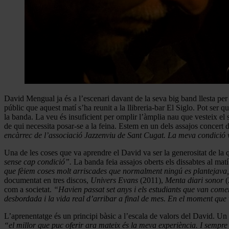
David Mengual ja és a l’escenari davant de la seva big band llesta per
públic que aquest matí s’ha reunit a la llibreria-bar El Siglo. Pot ser q
la banda. La veu és insuficient per omplir l’àmplia nau que vesteix el
de qui necessita posar-se a la feina. Estem en un dels assajos conce
encàrrec de l’associació Jazzenviu de Sant Cugat. La meva condició v
Una de les coses que va aprendre el David va ser la generositat de la
sense cap condició”.
La banda feia assajos oberts els dissabtes al mat
que fèiem coses molt arriscades que normalment ningú es plantejava, 
documentat en tres discos,
Univers Evans
(2011),
Menta diari sonor
(
com a societat.
“Havien passat set anys i els estudiants que van come
desbordada i la vida real d’arribar a final de mes. En el moment que 
L’aprenentatge és un principi bàsic a l’escala de valors del David. Un
“el millor que puc oferir ara mateix és la meva experiència. I sempr