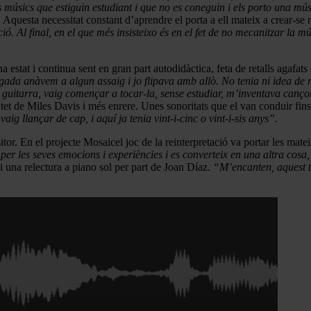
s músics que estiguin estudiant i que no es coneguin i els porto una m
.
Aquesta necessitat constant d’aprendre el porta a ell mateix a crear-se n
Al final, en el que més insisteixo és en el fet de no mecanitzar la músi
stat i continua sent en gran part autodidàctica, feta de retalls agafats 
egada anàvem a algun assaig i jo
flipava
amb allò. No tenia ni idea de 
a guitarra, vaig començar a tocar-la, sense estudiar, m’inventava canço
tet de Miles Davis i més enrere. Unes sonoritats que el van conduir fins
ig llançar de cap, i aquí ja tenia vint-i-cinc o vint-i-sis anys”.
itor. En el projecte Mosaicel joc de la reinterpretació va portar les mat
per les seves emocions i experiències i es converteix en una altra cosa,
 una relectura a piano sol per part de Joan Díaz.
“M’encanten, aquest ti