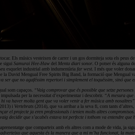
 tocar. Els músics vesteixen de carrer i un gos dormiteja sota els peus d
ue sigui
Samurai Hee-Haw
del
Menta diari sonor
. O potser és alguna d
 seu esquelet industrial amb indumentària
far west
. I més que voler dona
rt de la David Mengual Free Spirits Big Band, la formació que Mengual 
a ser que no agaféssim repertori i simplement el toquéssim, sinó que e
 qual som capaços.
“Vaig comprovar que és possible que setze persones 
í impulsada per la necessitat d’experimentar i descobrir.
“A mesura que 
hi va haver molta gent que va voler venir a fer música amb nosaltres”
2013) i
Vertebrats
(2014), que va arribar a la seva fi, com tants d’altre
nçar el projecte ja eren professionals i tenien molts altres compromiso
vaig decidir que s’acabés estava tot perfecte i tothom va entendre que h
 aprenentatge que comparteix amb els altres com a mode de vida, ja sigu
e adverteixo que aquesta és la manera que a mi m’ha funcionat, la mate