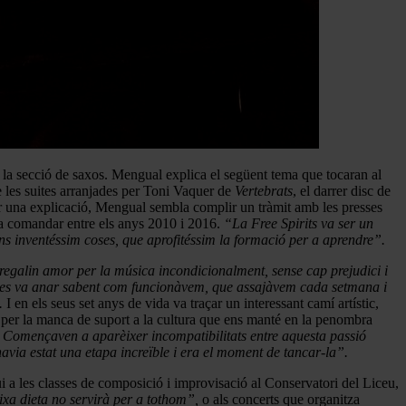
e la secció de saxos. Mengual explica el següent tema que tocaran al
e les suites arranjades per Toni Vaquer de
Vertebrats
, el darrer disc de
r una explicació, Mengual sembla complir un tràmit amb les presses
va comandar entre els anys 2010 i 2016.
“La Free Spirits va ser un
ns inventéssim coses, que aprofitéssim la formació per a aprendre”.
regalin amor per la música incondicionalment, sense cap prejudici i
es va anar sabent com funcionàvem, que assajàvem cada setmana i
.
I en els seus set anys de vida va traçar un interessant camí artístic,
s, per la manca de suport a la cultura que ens manté en la penombra
s. Començaven a aparèixer incompatibilitats entre aquesta passió
avia estat una etapa increïble i era el moment de tancar-la”.
i a les classes de composició i improvisació al Conservatori del Liceu,
ixa dieta no servirà per a tothom”,
o als concerts que organitza