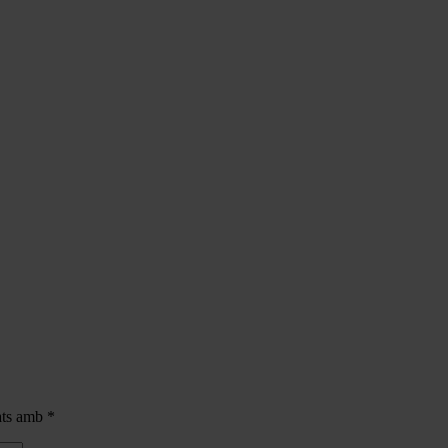
cats amb
*