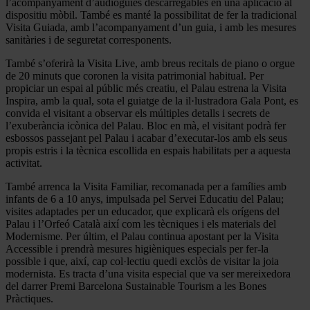
l’acompanyament d’audioguies descarregables en una aplicació al
dispositiu mòbil. També es manté la possibilitat de fer la tradicional
Visita Guiada, amb l’acompanyament d’un guia, i amb les mesures
sanitàries i de seguretat corresponents.
També s’oferirà la Visita Live, amb breus recitals de piano o orgue
de 20 minuts que coronen la visita patrimonial habitual. Per
propiciar un espai al públic més creatiu, el Palau estrena la Visita
Inspira, amb la qual, sota el guiatge de la il·lustradora Gala Pont, es
convida el visitant a observar els múltiples detalls i secrets de
l’exuberància icònica del Palau. Bloc en mà, el visitant podrà fer
esbossos passejant pel Palau i acabar d’executar-los amb els seus
propis estris i la tècnica escollida en espais habilitats per a aquesta
activitat.
També arrenca la Visita Familiar, recomanada per a famílies amb
infants de 6 a 10 anys, impulsada pel Servei Educatiu del Palau;
visites adaptades per un educador, que explicarà els orígens del
Palau i l’Orfeó Català així com les tècniques i els materials del
Modernisme. Per últim, el Palau continua apostant per la Visita
Accessible i prendrà mesures higièniques especials per fer-la
possible i que, així, cap col·lectiu quedi exclòs de visitar la joia
modernista. Es tracta d’una visita especial que va ser mereixedora
del darrer Premi Barcelona Sustainable Tourism a les Bones
Pràctiques.