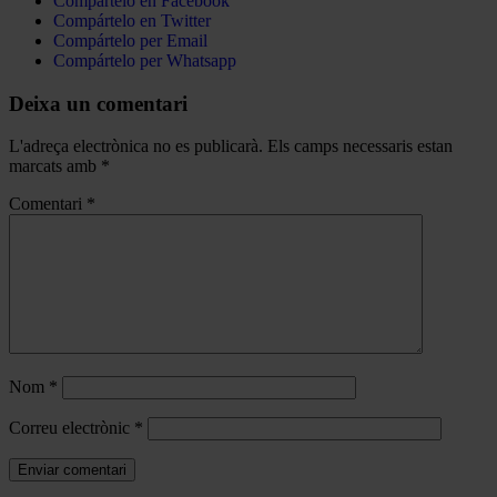
Compártelo en Facebook
Compártelo en Twitter
Compártelo per Email
Compártelo per Whatsapp
Deixa un comentari
L'adreça electrònica no es publicarà.
Els camps necessaris estan
marcats amb
*
Comentari
*
Nom
*
Correu electrònic
*