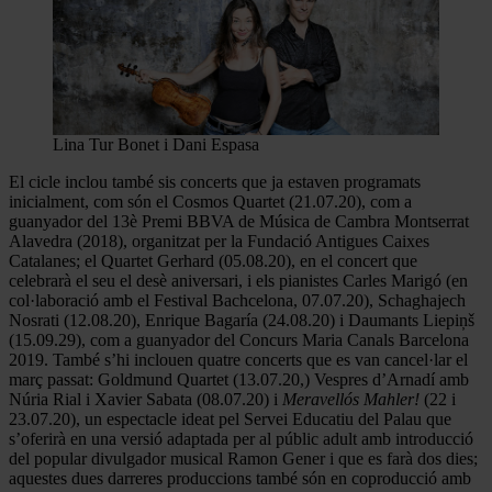
Lina Tur Bonet i Dani Espasa
El cicle inclou també sis concerts que ja estaven programats
inicialment, com són el Cosmos Quartet (21.07.20), com a
guanyador del 13è Premi BBVA de Música de Cambra Montserrat
Alavedra (2018), organitzat per la Fundació Antigues Caixes
Catalanes; el Quartet Gerhard (05.08.20), en el concert que
celebrarà el seu el desè aniversari, i els pianistes Carles Marigó (en
col·laboració amb el Festival Bachcelona, 07.07.20), Schaghajech
Nosrati (12.08.20), Enrique Bagaría (24.08.20) i Daumants Liepiņš
(15.09.29), com a guanyador del Concurs Maria Canals Barcelona
2019. També s’hi inclouen quatre concerts que es van cancel·lar el
març passat: Goldmund Quartet (13.07.20,) Vespres d’Arnadí amb
Núria Rial i Xavier Sabata (08.07.20) i
Meravellós Mahler!
(22 i
23.07.20), un espectacle ideat pel Servei Educatiu del Palau que
s’oferirà en una versió adaptada per al públic adult amb introducció
del popular divulgador musical Ramon Gener i que es farà dos dies;
aquestes dues darreres produccions també són en coproducció amb