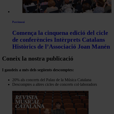
Patrimoni
Comença la cinquena edició del cicle
de conferències Intèrprets Catalans
Històrics de l’Associació Joan Manén
Coneix la nostra publicació
I gaudeix a més dels següents descomptes:
20% als concerts del Palau de la Música Catalana
Descomptes a altres cicles de concerts col·laboradors