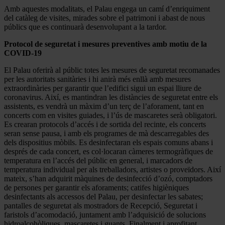
Amb aquestes modalitats, el Palau engega un camí d’enriquiment
del catàleg de visites, mirades sobre el patrimoni i abast de nous
públics que es continuarà desenvolupant a la tardor.
Protocol de seguretat i mesures preventives amb motiu de la
COVID-19
El Palau oferirà al públic totes les mesures de seguretat recomanades
per les autoritats sanitàries i hi anirà més enllà amb mesures
extraordinàries per garantir que l’edifici sigui un espai lliure de
coronavirus. Així, es mantindran les distàncies de seguretat entre els
assistents, es vendrà un màxim d’un terç de l’aforament, tant en
concerts com en visites guiades, i l’ús de mascaretes serà obligatori.
Es crearan protocols d’accés i de sortida del recinte, els concerts
seran sense pausa, i amb els programes de mà descarregables des
dels dispositius mòbils. Es desinfectaran els espais comuns abans i
després de cada concert, es col·locaran càmeres termogràfiques de
temperatura en l’accés del públic en general, i marcadors de
temperatura individual per als treballadors, artistes o proveïdors. Així
mateix, s’han adquirit màquines de desinfecció d’ozó, comptadors
de persones per garantir els aforaments; catifes higièniques
desinfectants als accessos del Palau, per desinfectar les sabates;
pantalles de seguretat als mostradors de Recepció, Seguretat i
faristols d’acomodació, juntament amb l’adquisició de solucions
hidroalcohòliques, mascaretes i guants. Finalment i aprofitant