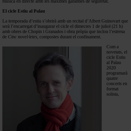
música en directe amb les màximes garanties de seguretat.
El cicle Estiu al Palau
La temporada d’estiu s’obrirà amb un recital d’Albert Guinovart que
serà l’encarregat d’inaugurar el cicle el dimecres 1 de juliol (21 h)
amb obres de Chopin i Granados i obra pròpia que inclou l’estrena
de
Cinc novel·letes,
compostes durant el confinament.
Com a
novetats, el
cicle Estiu
al Palau
2020
programarà
quatre
concerts en
format
solista,