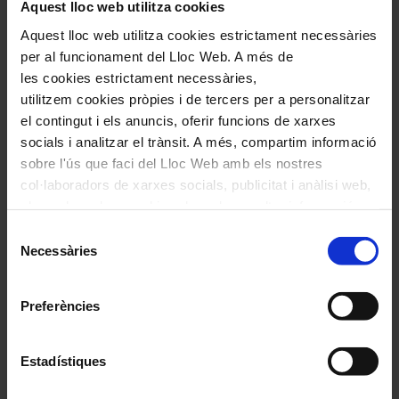
Aquest lloc web utilitza cookies
Correu electrònic
*
Aquest lloc web utilitza cookies estrictament necessàries
per al funcionament del Lloc Web. A més de
les cookies estrictament necessàries,
Navegar
També et pot interessar
utilitzem cookies pròpies i de tercers per a personalitzar
per
el contingut i els anuncis, oferir funcions de xarxes
les
socials i analitzar el trànsit. A més, compartim informació
articles
sobre l'ús que faci del Lloc Web amb els nostres
de
col·laboradors de xarxes socials, publicitat i anàlisi web,
Actualitat
els quals poden combinar-la amb una altra informació
que els hagi proporcionat o que hagin recopilat a través
Selecció
de l'ús que hagi fet dels seus serveis. En el quadre
Necessàries
de
inferior pot “Permetre totes les cookies” o seleccionar el
consentiment
tipus de cookies que vol permetre i prémer sobre
Preferències
Temporades i festivals
"Permetre la selecció". Si vol més informació visiti la
nostra Política de Cookies
aquí
, a través de la qual podrà
El Sant Pau Festival presenta una
deshabilitar o configurar les cookies en qualsevol
Estadístiques
segona edició formada per sis
moment.
concerts al Palau de la Música i el