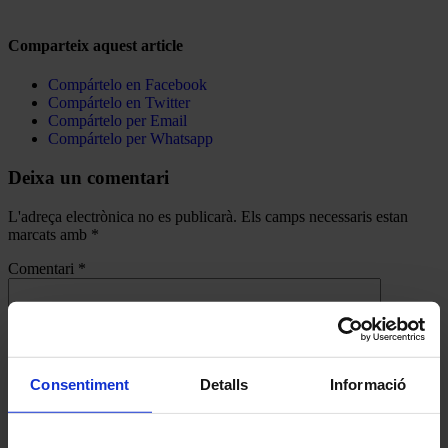
Comparteix aquest article
Compártelo en Facebook
Compártelo en Twitter
Compártelo per Email
Compártelo per Whatsapp
Deixa un comentari
L'adreça electrònica no es publicarà.
Els camps necessaris estan
marcats amb
*
Comentari
*
Consentiment
Detalls
Informació
Nom
*