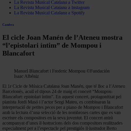
La Revista Musical Catalana a Twitter
La Revista Musical Catalana a Instagram
La Revista Musical Catalana a Spotify
Cambra
El cicle Joan Manén de l’Ateneu mostra
“l’epistolari íntim” de Mompou i
Blancafort
Manuel Blancafort i Frederic Mompou ©Fundación
Isaac Albéniz
El 1r Cicle de Música Catalana Joan Manén, que té lloc a l’Ateneu
Barcelonès, acull el dijous 24 de maig el concert “Mompou-
Blancafort: epistolari íntim”. En aquest concert, protagonitzat pel
pianista Jordi Masó i l’actor Sergi Mateu, es combinaran la
interpretació de petites peces per a piano de Mompou i Blancafort
amb la lectura d’una selecció de les nombroses cartes que es van
escriure els compositors en la seva joventut. El concert anirà
acompanyat d’unes il·lustracions dels dos compositors realitzades
especialment per a l’espectacle pel prestigiós il·lustrador Berto