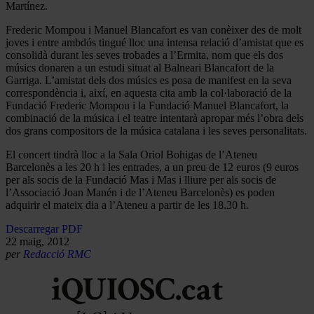
Martínez.
Frederic Mompou i Manuel Blancafort es van conèixer des de molt
joves i entre ambdós tingué lloc una intensa relació d’amistat que es
consolidà durant les seves trobades a l’Ermita, nom que els dos
músics donaren a un estudi situat al Balneari Blancafort de la
Garriga. L’amistat dels dos músics es posa de manifest en la seva
correspondència i, així, en aquesta cita amb la col·laboració de la
Fundació Frederic Mompou i la Fundació Manuel Blancafort, la
combinació de la música i el teatre intentarà apropar més l’obra dels
dos grans compositors de la música catalana i les seves personalitats.
El concert tindrà lloc a la Sala Oriol Bohigas de l’Ateneu
Barcelonès a les 20 h i les entrades, a un preu de 12 euros (9 euros
per als socis de la Fundació Mas i Mas i lliure per als socis de
l’Associació Joan Manén i de l’Ateneu Barcelonès) es poden
adquirir el mateix dia a l’Ateneu a partir de les 18.30 h.
Descarregar PDF
22 maig, 2012
per
Redacció RMC