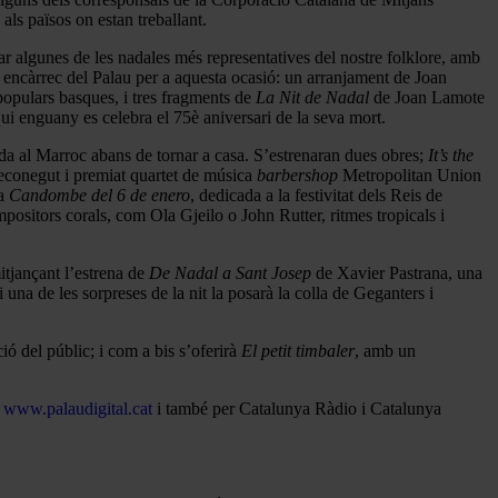
als països on estan treballant.
tar algunes de les nadales més representatives del nostre folklore, amb
 encàrrec del Palau per a aquesta ocasió: un arranjament de Joan
opulars basques, i tres fragments de
La Nit de Nadal
de Joan Lamote
i enguany es celebra el 75è aniversari de la seva mort.
ada al Marroc abans de tornar a casa. S’estrenaran dues obres;
It’s the
econegut i premiat quartet de música
barbershop
Metropolitan Union
na
Candombe del 6 de enero
, dedicada a la festivitat dels Reis de
sitors corals, com Ola Gjeilo o John Rutter, ritmes tropicals i
itjançant l’estrena de
De Nadal a Sant Josep
de Xavier Pastrana, una
 i una de les sorpreses de la nit la posarà la colla de Geganters i
ció del públic; i com a bis s’oferirà
El petit timbaler
, amb un
,
www.palaudigital.cat
i també per Catalunya Ràdio i Catalunya