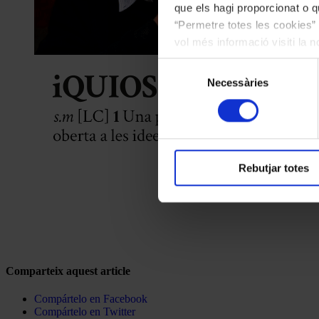
que els hagi proporcionat o qu
“Permetre totes les cookies” 
vol més informació visiti la 
les cookies en qualsevol mo
Selecció
Necessàries
de
consentiment
Rebutjar totes
Comparteix aquest article
Compártelo en Facebook
Compártelo en Twitter