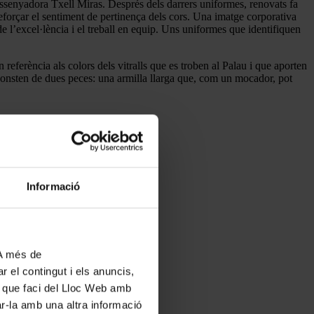
issenyadora Txell Miras. Després dels darrers uniformes, renovats fa
 reforçar el sentiment de pertinença dels cors. Una imatge corporativa
 de l’excel·lència i el treball en equip. Uns uniformes que identifiquen
 referència als colors dels vitralls que es troben al Palau i que aporten
. Consten de dues peces: una armilla llarga que, com un mocador, pot
Informació
 A més de
r el contingut i els anuncis,
ús que faci del Lloc Web amb
ar-la amb una altra informació