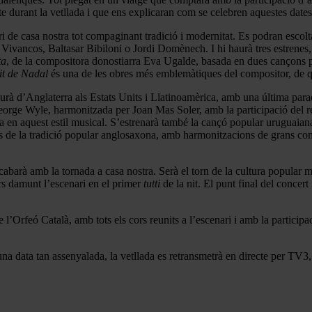
 durant la vetllada i que ens explicaran com se celebren aquestes dates 
ori de casa nostra tot compaginant tradició i modernitat. Es podran escol
ivancos, Baltasar Bibiloni o Jordi Domènech. I hi haurà tres estrenes,
ta
, de la compositora donostiarra Eva Ugalde, basada en dues cançons p
it de Nadal
és una de les obres més emblemàtiques del compositor, de qu
durà d’Anglaterra als Estats Units i Llatinoamèrica, amb una última par
orge Wyle, harmonitzada per Joan Mas Soler, amb la participació del r
ala en aquest estil musical. S’estrenarà també la cançó popular uruguaia
de la tradició popular anglosaxona, amb harmonitzacions de grans compo
abarà amb la tornada a casa nostra. Serà el torn de la cultura popular m
ors damunt l’escenari en el primer
tutti
de la nit. El punt final del concert
e l’Orfeó Català, amb tots els cors reunits a l’escenari i amb la participa
una data tan assenyalada, la vetllada es retransmetrà en directe per TV3