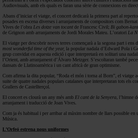
Audiovisuals, amb els quals es faran una sèrie de connexions en directe
Abans d’iniciar el viatge, el concert dedicarà la primera part al repert
posades en escena diverses i arranjaments de compositors com Bernat V
Vives de l’obra
Les dotze van tocant
de Francesc Civil;
Bi gabon-kan
de Grignon amb arranjaments de Jordi Morales Mateu. L’oratori
La N
El viatge per descobrir noves terres començarà a la segona part i ens 
most wonderful time of the year,
la popular nadala d’Edward Pola i Ge
grup convidat en aquesta edició i que interpretarà en solitari una nad
l’Orient, amb arranjament d’Álvaro Metzger. S’escoltaran també peces 
dansats de Llatinoamèrica i un cant africà de gran optimisme.
Com afirma la dita popular, “Roda el món i torna al Born”, el viatge ac
suite de quatre nadales populars catalanes que interpretaran tots els c
Grallers de Castellterçol.
El concert es clourà un any més amb
El cant de la Senyera
, l’himne d
arranjament i traducció de Joan Vives.
Com ja és habitual i per arribar al màxim nombre de llars possible en 
Música.
L’Orfeó estrena nous uniformes