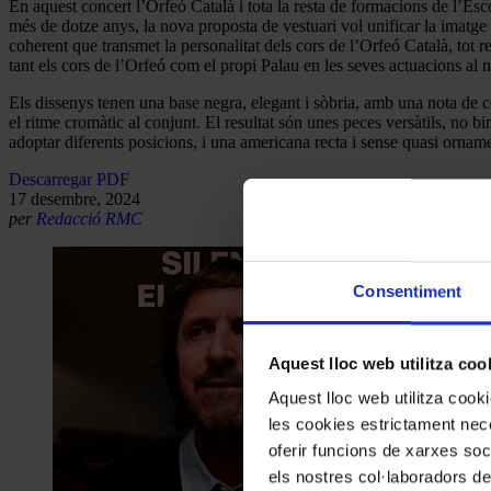
En aquest concert l’Orfeó Català i tota la resta de formacions de l’Es
més de dotze anys, la nova proposta de vestuari vol unificar la imatge d
coherent que transmet la personalitat dels cors de l’Orfeó Català, tot r
tant els cors de l’Orfeó com el propi Palau en les seves actuacions al n
Els dissenys tenen una base negra, elegant i sòbria, amb una nota de colo
el ritme cromàtic al conjunt. El resultat són unes peces versàtils, no
adoptar diferents posicions, i una americana recta i sense quasi orna
Descarregar PDF
17 desembre, 2024
per
Redacció RMC
Consentiment
Aquest lloc web utilitza coo
Aquest lloc web utilitza coo
les cookies estrictament nece
oferir funcions de xarxes soc
els nostres col·laboradors de