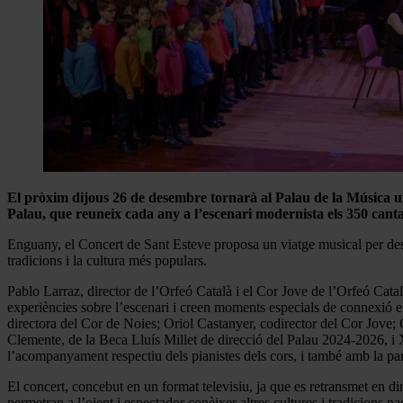
El pròxim dijous 26 de desembre tornarà al Palau de la Música un 
Palau, que reuneix cada any a l’escenari modernista els 350 cant
Enguany, el Concert de Sant Esteve proposa un viatge musical per desco
tradicions i la cultura més populars.
Pablo Larraz, director de l’Orfeó Català i el Cor Jove de l’Orfeó Catal
experiències sobre l’escenari i creen moments especials de connexió ent
directora del Cor de Noies; Oriol Castanyer, codirector del Cor Jove; 
Clemente, de la Beca Lluís Millet de direcció del Palau 2024-2026, i X
l’acompanyament respectiu dels pianistes dels cors, i també amb la pa
El concert, concebut en un format televisiu, ja que es retransmet en di
permetran a l’oient i espectador conèixer altres cultures i tradicions