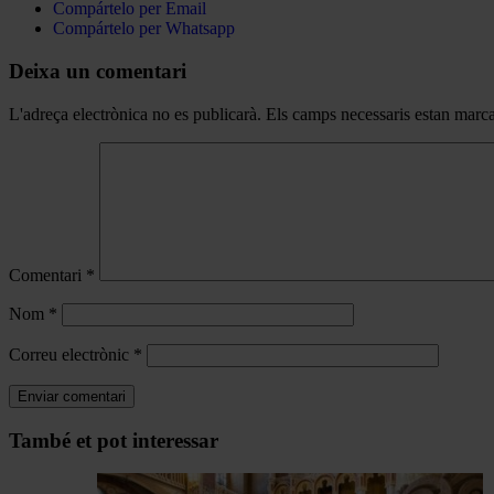
Compártelo per Email
Compártelo per Whatsapp
Deixa un comentari
L'adreça electrònica no es publicarà.
Els camps necessaris estan mar
Comentari
*
Nom
*
Correu electrònic
*
Navegar
També et pot interessar
per