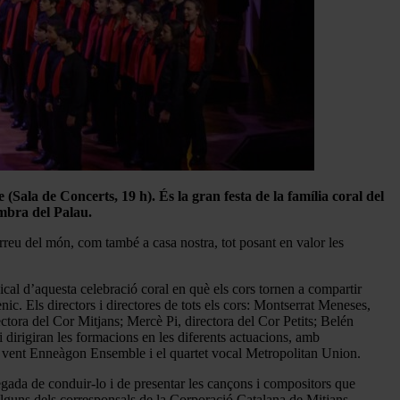
Sala de Concerts, 19 h). És la gran festa de la família coral del
ambra del Palau.
rreu del món, com també a casa nostra, tot posant en valor les
ical d’aquesta celebració coral en què els cors tornen a compartir
ic. Els directors i directores de tots els cors: Montserrat Meneses,
ctora del Cor Mitjans; Mercè Pi, directora del Cor Petits; Belén
 dirigiran les formacions en les diferents actuacions, amb
de vent Enneàgon Ensemble i el quartet vocal Metropolitan Union.
regada de conduir-lo i de presentar les cançons i compositors que
’alguns dels corresponsals de la Corporació Catalana de Mitjans