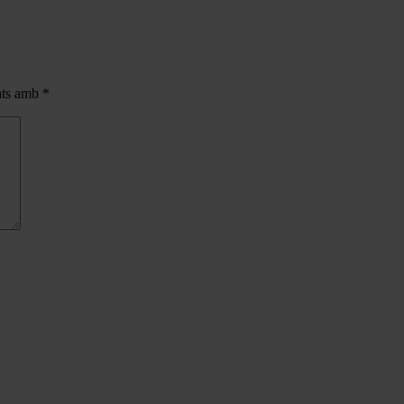
cats amb
*