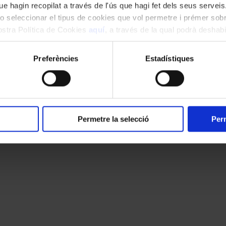
e hagin recopilat a través de l'ús que hagi fet dels seus serveis.
o seleccionar el tipus de cookies que vol permetre i prémer sobr
nostra Política de Cookies
aquí
, a través de la qual podrà deshabil
ment.
Preferències
Estadístiques
Permetre la selecció
Perm