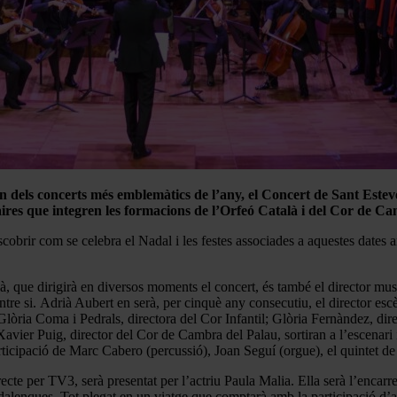
dels concerts més emblemàtics de l’any, el Concert de Sant Esteve (
aires que integren les formacions de l’Orfeó Català i del Cor de C
brir com se celebra el Nadal i les festes associades a aquestes dates a
à, que dirigirà en diversos moments el concert, és també el director mus
re si. Adrià Aubert en serà, per cinquè any consecutiu, el director escèn
Glòria Coma i Pedrals, directora del Cor Infantil; Glòria Fernàndez, dire
avier Puig, director del Cor de Cambra del Palau, sortiran a l’escenari i
rticipació de Marc Cabero (percussió), Joan Seguí (orgue), el quintet 
recte per TV3, serà presentat per l’actriu Paula Malia. Ella serà l’encar
 nadalenques. Tot plegat en un viatge que comptarà amb la participació d