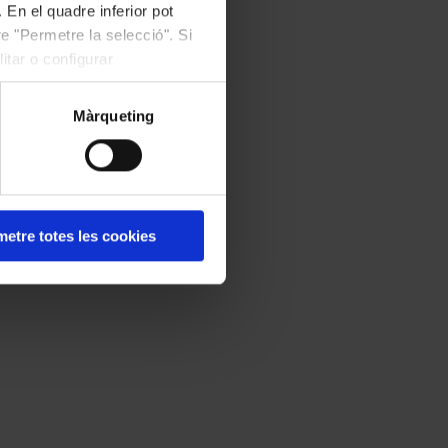
 En el quadre inferior pot
e "Permetre la selecció". Si
itar o configurar
Màrqueting
etre totes les cookies