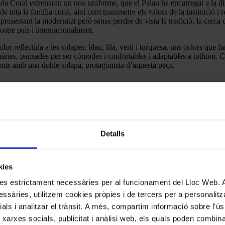
cola Coral estrenaran un nou uniforme, que el Palau ha encarregat a la d
e tota la família coral, així com transmetre els valors de la institució i
epresentant la modernitat però sense perdre de vista la tradició, la cerca
ostre país i internacionalment.
r reflectida a les solapes: blau, lila, verd i turquesa, uns colors que fan
 binàries, pensades per ser còmodes i confortables i adaptables a tothom
ments amb una doble solapa, protagonista d’aquesta peça.
Detalls
kies
kies estrictament necessàries per al funcionament del Lloc Web.
ssàries, utilitzem cookies pròpies i de tercers per a personalitza
ials i analitzar el trànsit. A més, compartim informació sobre l'
 xarxes socials, publicitat i anàlisi web, els quals poden combin