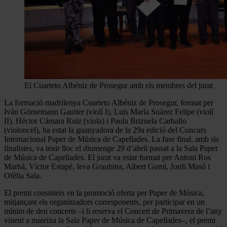
El Cuarteto Albéniz de Prosegur amb els membres del jurat
La formació madrilenya Cuarteto Albéniz de Prosegur, format per
Iván Görnemann Gautier (violí I), Luis María Suárez Felipe (violí
II), Héctor Cámara Ruiz (viola) i Paula Brizuela Carballo
(violoncel), ha estat la guanyadora de la 29a edició del Concurs
Internacional Paper de Música de Capellades. La fase final, amb sis
finalistes, va tenir lloc el diumenge 29 d’abril passat a la Sala Paper
de Música de Capellades. El jurat va estar format per Antoni Ros
Marbà, Víctor Estapé, Ieva Graubina, Albert Gumí, Jordi Masó i
Ofèlia Sala.
El premi consisteix en la promoció oferta per Paper de Música,
mitjançant els organitzadors corresponents, per participar en un
mínim de deu concerts –i li reserva el Concert de Primavera de l’any
vinent a mateixa la Sala Paper de Música de Capellades–, el premi