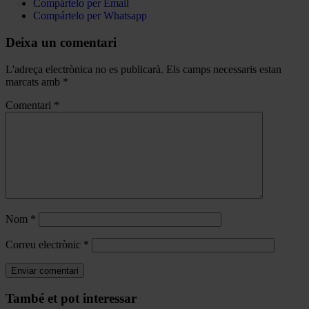
Compártelo per Email
Compártelo per Whatsapp
Deixa un comentari
L'adreça electrònica no es publicarà.
Els camps necessaris estan
marcats amb
*
Comentari
*
Nom
*
Correu electrònic
*
Navegar
També et pot interessar