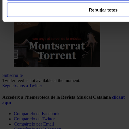
Rebutjar totes
Subscriu-te
Twitter feed is not available at the moment.
Segueix-nos a Twitter
Accedeix a l’hemeroteca de la Revista Musical Catalana
clicant
aquí
Compártelo en Facebook
Compártelo en Twitter
Compártelo per Email