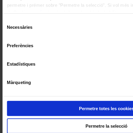
permetre i prémer sobre "Permetre la selecció". Si vol més inf
de Cookies
aquí
, a través de la qual podrà deshabilitar o co
moment.
Selecció
Necessàries
de
consentiment
Preferències
Estadístiques
Màrqueting
Permetre totes les cookie
Permetre la selecció