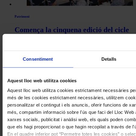
Patrimoni
Comença la cinquena edició del cicle
de conferències Intèrprets Catalans
Històrics de l’Associació Joan Manén
Consentiment
Detalls
Coneix la nostra publicació
I gaudeix a més dels següents descomptes:
Aquest lloc web utilitza cookies
20% als concerts del Palau de la Música Catalana
Aquest lloc web utilitza cookies estrictament necessàries pe
Descomptes a altres cicles de concerts col·laboradors
més de les cookies estrictament necessàries, utilitzem cooki
personalitzar el contingut i els anuncis, oferir funcions de xarx
més, compartim informació sobre l'ús que faci del Lloc Web 
xarxes socials, publicitat i anàlisi web, els quals poden com
que els hagi proporcionat o que hagin recopilat a través de l'
En el quadre inferior pot “Permetre totes les cookies” o selec