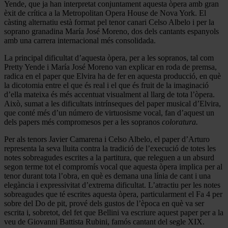
Yende, que ja han interpretat conjuntament aquesta òpera amb gran
èxit de crítica a la Metropolitan Opera House de Nova York. El
càsting alternatiu està format pel tenor canari Celso Albelo i per la
soprano granadina María José Moreno, dos dels cantants espanyols
amb una carrera internacional més consolidada.
La principal dificultat d’aquesta òpera, per a les sopranos, tal com
Pretty Yende i María José Moreno van explicar en roda de premsa,
radica en el paper que Elvira ha de fer en aquesta producció, en què
la dicotomia entre el que és real i el que és fruit de la imaginació
d’ella mateixa és més accentuat visualment al llarg de tota l’òpera.
Això, sumat a les dificultats intrínseques del paper musical d’Elvira,
que conté més d’un número de virtuosisme vocal, fan d’aquest un
dels papers més compromesos per a les sopranos
coloratura.
Per als tenors Javier Camarena i Celso Albelo, el paper d’Arturo
representa la seva lluita contra la tradició de l’execució de totes les
notes sobreagudes escrites a la partitura, que releguen a un absurd
segon terme tot el compromís vocal que aquesta òpera implica per al
tenor durant tota l’obra, en què es demana una línia de cant i una
elegància i expressivitat d’extrema dificultat. L’atractiu per les notes
sobreagudes que té escrites aquesta òpera, particularment el Fa 4 per
sobre del Do de pit, prové dels gustos de l’època en què va ser
escrita i, sobretot, del fet que Bellini va escriure aquest paper per a la
veu de Giovanni Battista Rubini, famós cantant del segle XIX.