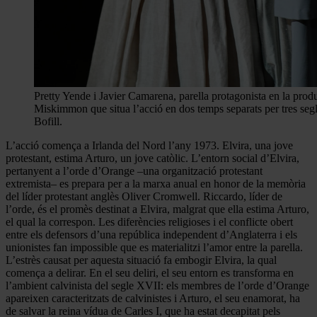
Pretty Yende i Javier Camarena, parella protagonista en la pro
Miskimmon que situa l’acció en dos temps separats per tres segl
Bofill.
L’acció comença a Irlanda del Nord l’any 1973. Elvira, una jove
protestant, estima Arturo, un jove catòlic. L’entorn social d’Elvira,
pertanyent a l’orde d’Orange –una organització protestant
extremista– es prepara per a la marxa anual en honor de la memòria
del líder protestant anglès Oliver Cromwell. Riccardo, líder de
l’orde, és el promès destinat a Elvira, malgrat que ella estima Arturo,
el qual la correspon. Les diferències religioses i el conflicte obert
entre els defensors d’una república independent d’Anglaterra i els
unionistes fan impossible que es materialitzi l’amor entre la parella.
L’estrès causat per aquesta situació fa embogir Elvira, la qual
comença a delirar. En el seu deliri, el seu entorn es transforma en
l’ambient calvinista del segle XVII: els membres de l’orde d’Orange
apareixen caracteritzats de calvinistes i Arturo, el seu enamorat, ha
de salvar la reina vídua de Carles I, que ha estat decapitat pels