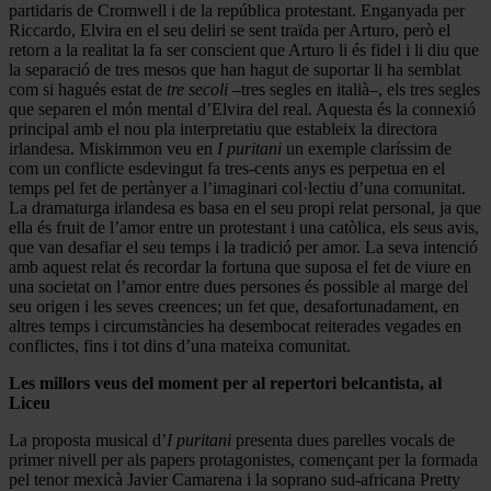
partidaris de Cromwell i de la república protestant. Enganyada per
Riccardo, Elvira en el seu deliri se sent traïda per Arturo, però el
retorn a la realitat la fa ser conscient que Arturo li és fidel i li diu que
la separació de tres mesos que han hagut de suportar li ha semblat
com si hagués estat de
tre secoli
–tres segles en italià–, els tres segles
que separen el món mental d’Elvira del real. Aquesta és la connexió
principal amb el nou pla interpretatiu que estableix la directora
irlandesa. Miskimmon veu en
I puritani
un exemple claríssim de
com un conflicte esdevingut fa tres-cents anys es perpetua en el
temps pel fet de pertànyer a l’imaginari col·lectiu d’una comunitat.
La dramaturga irlandesa es basa en el seu propi relat personal, ja que
ella és fruit de l’amor entre un protestant i una catòlica, els seus avis,
que van desafiar el seu temps i la tradició per amor. La seva intenció
amb aquest relat és recordar la fortuna que suposa el fet de viure en
una societat on l’amor entre dues persones és possible al marge del
seu origen i les seves creences; un fet que, desafortunadament, en
altres temps i circumstàncies ha desembocat reiterades vegades en
conflictes, fins i tot dins d’una mateixa comunitat.
Les millors veus del moment per al repertori belcantista, al
Liceu
La proposta musical d’
I puritani
presenta dues parelles vocals de
primer nivell per als papers protagonistes, començant per la formada
pel tenor mexicà Javier Camarena i la soprano sud-africana Pretty