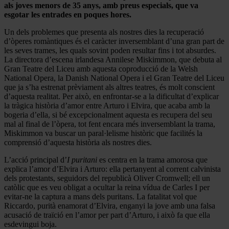
als joves menors de 35 anys, amb preus especials, que va
esgotar les entrades en poques hores.
Un dels problemes que presenta als nostres dies la recuperació
d’òperes romàntiques és el caràcter inversemblant d’una gran part de
les seves trames, les quals sovint poden resultar fins i tot absurdes.
La directora d’escena irlandesa Annilese Miskimmon, que debuta al
Gran Teatre del Liceu amb aquesta coproducció de la Welsh
National Opera, la Danish National Opera i el Gran Teatre del Liceu
que ja s’ha estrenat prèviament als altres teatres, és molt conscient
d’aquesta realitat. Per això, en enfrontar-se a la dificultat d’explicar
la tràgica història d’amor entre Arturo i Elvira, que acaba amb la
bogeria d’ella, si bé excepcionalment aquesta es recupera del seu
mal al final de l’òpera, tot fent encara més inversemblant la trama,
Miskimmon va buscar un paral·lelisme històric que facilités la
comprensió d’aquesta història als nostres dies.
L’acció principal d’
I puritani
es centra en la trama amorosa que
explica l’amor d’Elvira i Arturo: ella pertanyent al corrent calvinista
dels protestants, seguidors del republicà Oliver Cromwell; ell un
catòlic que es veu obligat a ocultar la reina vídua de Carles I per
evitar-ne la captura a mans dels puritans. La fatalitat vol que
Riccardo, purità enamorat d’Elvira, enganyi la jove amb una falsa
acusació de traïció en l’amor per part d’Arturo, i això fa que ella
esdevingui boja.