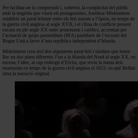
Per facilitar-ne la comprensió i, sobretot, la complicitat del públic
amb la tragèdia que viuen els protagonistes, Annilese Miskimmon
estableix un paral·lelisme entre els fets narrats a l’òpera, en temps de
la guerra civil anglesa al segle XVII, i el clima de conflicte present
encara en ple segle XX entre protestants i catòlics, accentuat per
l’actuació de grups paramilitars (IRA) partidaris de l’escissió del
Regne Unit a favor d’una república independent d’Irlanda.
Miskimmon crea així dos arguments paral·lels i similars que tenen
lloc en dos plans diferents: l’un a la Irlanda del Nord al segle XX, en
escena; l’altre, al cap embogit d’Elvira, que reviu la trama dels
enamorats en temps de la guerra civil anglesa el 1653, en què Bellini
situa la narració original.