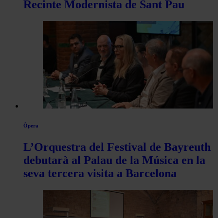
Recinte Modernista de Sant Pau
Òpera
L’Orquestra del Festival de Bayreuth
debutarà al Palau de la Música en la
seva tercera visita a Barcelona