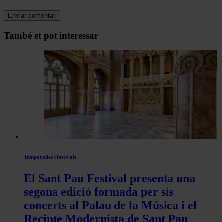
Navegar
També et pot interessar
per
les
articles
de
Actualitat
Temporades i festivals
El Sant Pau Festival presenta una
segona edició formada per sis
concerts al Palau de la Música i el
Recinte Modernista de Sant Pau