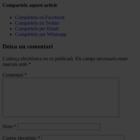
Comparteix aquest article
Compártelo en Facebook
Compártelo en Twitter
Compártelo per Email
Compártelo per Whatsapp
Deixa un comentari
L'adreça electrònica no es publicarà.
Els camps necessaris estan
marcats amb
*
Comentari
*
Nom
*
Correu electrònic
*