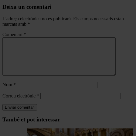
Deixa un comentari
L'adreça electrònica no es publicarà.
Els camps necessaris estan
marcats amb
*
Comentari
*
Nom
*
Correu electrònic
*
Navegar
També et pot interessar
per
les