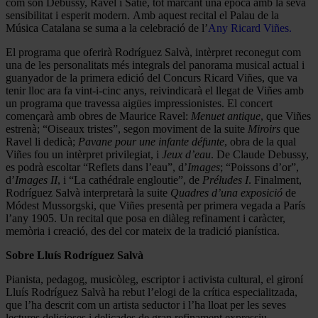
com són Debussy, Ravel i Satie, tot marcant una època amb la seva
sensibilitat i esperit modern. Amb aquest recital el Palau de la
Música Catalana se suma a la celebració
de l’
Any Ricard Viñes.
El programa que oferirà Rodríguez Salvà, intèrpret reconegut com
una de les personalitats més integrals del panorama musical actual i
guanyador de la primera edició del Concurs Ricard Viñes, que va
tenir lloc ara fa vint-i-cinc anys, reivindicarà el llegat de Viñes amb
un programa que travessa aigües impressionistes. El concert
començarà amb obres de Maurice Ravel:
Menuet antique
, que Viñes
estrenà; “Oiseaux tristes”, segon moviment de la suite
Miroirs
que
Ravel li dedicà;
Pavane pour une infante défunte
, obra de la qual
Viñes fou un intèrpret privilegiat, i
Jeux d’eau
. De Claude Debussy,
es podrà escoltar “Reflets dans l’eau”, d’
Images
; “Poissons d’or”,
d’
Images II
, i “La cathédrale engloutie”, de
Préludes I
. Finalment,
Rodríguez Salvà interpretarà la suite
Quadres d’una exposició
de
Módest Mussorgski, que Viñes presentà per primera vegada a París
l’any 1905. Un recital que posa en diàleg refinament i caràcter,
memòria i creació, des del cor mateix de la tradició pianística.
Sobre Lluís Rodríguez Salvà
Pianista, pedagog, musicòleg, escriptor i activista cultural, el gironí
Lluís Rodríguez Salvà ha rebut l’elogi de la crítica especialitzada,
que l’ha descrit com un artista seductor i l’ha lloat per les seves
lectures delicioses i delicades de gran refinament expressiu,