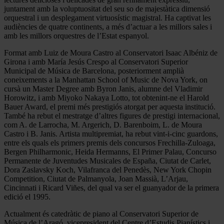
juntament amb la voluptuositat del seu so de majestàtica dimensió
orquestral i un desplegament virtuosístic magistral. Ha captivat les
audiències de quatre continents, a més d’actuar a les millors sales i
amb les millors orquestres de l’Estat espanyol.
Format amb Luiz de Moura Castro al Conservatori Isaac Albéniz de
Girona i amb María Jesús Crespo al Conservatori Superior
Municipal de Música de Barcelona, posteriorment amplià
coneixements a la Manhattan School of Music de Nova York, on
cursà un Master Degree amb Byron Janis, alumne del Vladimir
Horowitz, i amb Miyoko Nakaya Lotto, tot obtenint-ne el Harold
Bauer Award, el premi més prestigiós atorgat per aquesta institució.
També ha rebut el mestratge d’altres figures de prestigi internacional,
com A. de Larrocha, M. Argerich, D. Barenboim, L. de Moura
Castro i B. Janis. Artista multipremiat, ha rebut vint-i-cinc guardons,
entre els quals els primers premis dels concursos Frechilla-Zuloaga,
Bergen Philharmonic, Heida Hermanns, El Primer Palau, Concurso
Permanente de Juventudes Musicales de España, Ciutat de Carlet,
Dora Zaslavsky Koch, Vilafranca del Penedès, New York Chopin
Competition, Ciutat de Palmanyola, Joan Massià, L’Arjau,
Cincinnati i Ricard Viñes, del qual va ser el guanyador de la primera
edició el 1995.
Actualment és catedràtic de piano al Conservatori Superior de
Música de l’Aragó, vicepresident del Centre d’Estudis Pianístics i