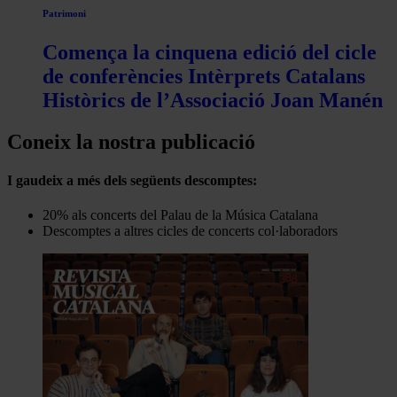
Patrimoni
Comença la cinquena edició del cicle
de conferències Intèrprets Catalans
Històrics de l’Associació Joan Manén
Coneix la nostra publicació
I gaudeix a més dels següents descomptes:
20% als concerts del Palau de la Música Catalana
Descomptes a altres cicles de concerts col·laboradors