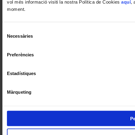
vol més informació visiti la nostra Política de Cookies
aquí
, 
moment.
Selecció
Necessàries
de
consentiment
Preferències
Estadístiques
Màrqueting
Pe