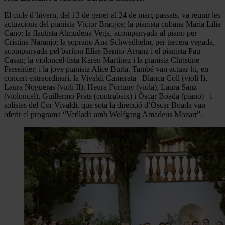
El cicle d’hivern, del 13 de gener al 24 de març passats, va reunir les
actuacions del pianista Víctor Braojos; la pianista cubana Maria Lilia
Cano; la flautista Almudena Vega, acompanyada al piano per
Cristina Naranjo; la soprano Ana Schwedhelm, per tercera vegada,
acompanyada pel baríton Elías Benito-Arranz i el pianista Pau
Casan; la violoncel·lista Karen Martínez i la pianista Christine
Fressinier; i la jove pianista Alice Burla. També van actuar-hi, en
concert extraordinari, la Vivaldi Camerata –Blanca Coll (violí I),
Laura Nogueras (violí II), Heura Fortuny (viola), Laura Sanz
(violoncel), Guillermo Prats (contrabaix) i Òscar Boada (piano)– i
solistes del Cor Vivaldi, que sota la direcció d’Òscar Boada van
oferir el programa “Vetllada amb Wolfgang Amadeus Mozart”.