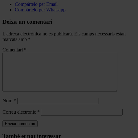
Compártelo per Email
Compártelo per Whatsapp
Deixa un comentari
L'adreça electrònica no es publicarà.
Els camps necessaris estan
marcats amb
*
Comentari
*
Nom
*
Correu electrònic
*
Navegar
També et pot interessar