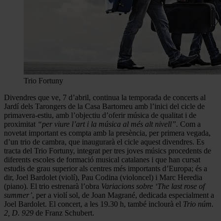
Trio Fortuny
Divendres que ve, 7 d’abril, continua la temporada de concerts al
Jardí dels Tarongers de la Casa Bartomeu amb l’inici del cicle de
primavera-estiu, amb l’objectiu d’oferir música de qualitat i de
proximitat
“per viure l’art i la música al més alt nivell”.
Com a
novetat important es compta amb la presència, per primera vegada,
d’un trio de cambra, que inaugurarà el cicle aquest divendres. Es
tracta del Trio Fortuny, integrat per tres joves músics procedents de
diferents escoles de formació musical catalanes i que han cursat
estudis de grau superior als centres més importants d’Europa; és a
dir, Joel Bardolet (violí), Pau Codina (violoncel) i Marc Heredia
(piano). El trio estrenarà l’obra
Variacions sobre
‘The last rose of
summer’
, per a violí sol, de Joan Magrané, dedicada especialment a
Joel Bardolet. El concert, a les 19.30 h, també inclourà el
Trio núm.
2, D. 929
de Franz Schubert.