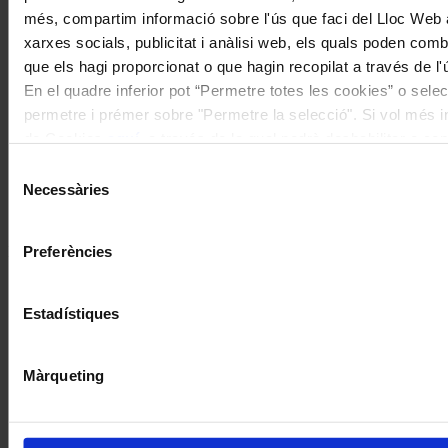
més, compartim informació sobre l'ús que faci del Lloc Web 
xarxes socials, publicitat i anàlisi web, els quals poden com
Patrimoni
que els hagi proporcionat o que hagin recopilat a través de l'
En el quadre inferior pot “Permetre totes les cookies” o selec
Comença la cinquena edició del cicle
permetre i prémer sobre "Permetre la selecció". Si vol més inf
de conferències Intèrprets Catalans
de Cookies
aquí
, a través de la qual podrà deshabilitar o co
Històrics de l’Associació Joan Manén
moment.
Selecció
Necessàries
de
Coneix la nostra publicació
consentiment
Preferències
I gaudeix a més dels següents descomptes:
20% als concerts del Palau de la Música Catalana
Descomptes a altres cicles de concerts col·laboradors
Estadístiques
Màrqueting