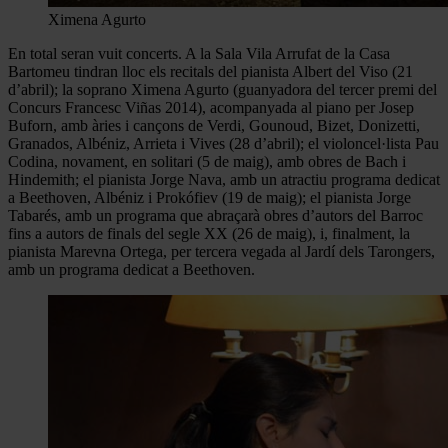
Ximena Agurto
En total seran vuit concerts. A la Sala Vila Arrufat de la Casa
Bartomeu tindran lloc els recitals del pianista Albert del Viso (21
d’abril); la soprano Ximena Agurto (guanyadora del tercer premi del
Concurs Francesc Viñas 2014), acompanyada al piano per Josep
Buforn, amb àries i cançons de Verdi, Gounoud, Bizet, Donizetti,
Granados, Albéniz, Arrieta i Vives (28 d’abril); el violoncel·lista Pau
Codina, novament, en solitari (5 de maig), amb obres de Bach i
Hindemith; el pianista Jorge Nava, amb un atractiu programa dedicat
a Beethoven, Albéniz i Prokófiev (19 de maig); el pianista Jorge
Tabarés, amb un programa que abraçarà obres d’autors del Barroc
fins a autors de finals del segle XX (26 de maig), i, finalment, la
pianista Marevna Ortega, per tercera vegada al Jardí dels Tarongers,
amb un programa dedicat a Beethoven.