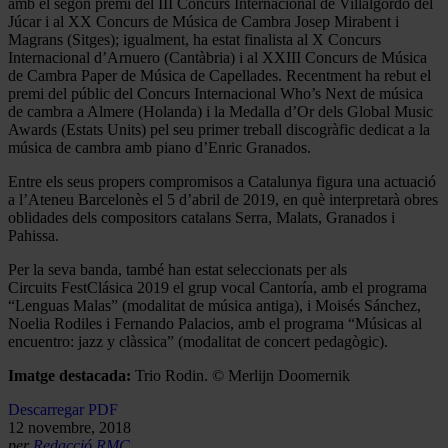
amb el segon premi del III Concurs Internacional de Villalgordo del
Júcar i al XX Concurs de Música de Cambra Josep Mirabent i
Magrans (Sitges); igualment, ha estat finalista al X Concurs
Internacional d’Arnuero (Cantàbria) i al XXIII Concurs de Música
de Cambra Paper de Música de Capellades. Recentment ha rebut el
premi del públic del Concurs Internacional Who’s Next de música
de cambra a Almere (Holanda) i la Medalla d’Or dels Global Music
Awards (Estats Units) pel seu primer treball discogràfic dedicat a la
música de cambra amb piano d’Enric Granados.
Entre els seus propers compromisos a Catalunya figura una actuació
a l’Ateneu Barcelonès el 5 d’abril de 2019, en què interpretarà obres
oblidades dels compositors catalans Serra, Malats, Granados i
Pahissa.
Per la seva banda, també han estat seleccionats per als
Circuits FestClásica 2019 el grup vocal Cantoría, amb el programa
“Lenguas Malas” (modalitat de música antiga), i Moisés Sánchez,
Noelia Rodiles i Fernando Palacios, amb el programa “Músicas al
encuentro: jazz y clàssica” (modalitat de concert pedagògic).
Imatge destacada:
Trio Rodin. © Merlijn Doomernik
Descarregar PDF
12 novembre, 2018
per
Redacció RMC