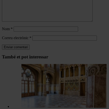
Nom
*
Correu electrònic
*
Navegar
També et pot interessar
per
les
articles
de
Actualitat