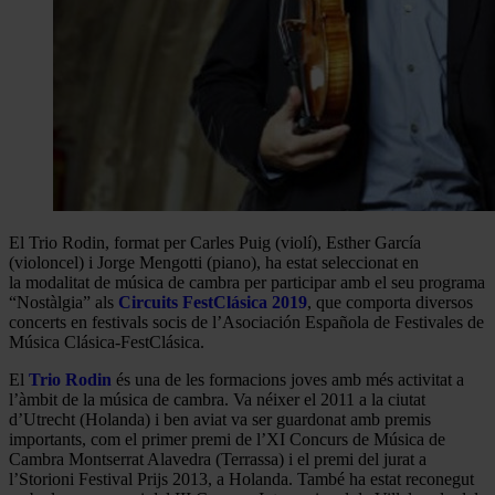
El Trio Rodin, format per Carles Puig (violí), Esther García
(violoncel) i Jorge Mengotti (piano), ha estat seleccionat en
la modalitat de música de cambra per participar amb el seu programa
“Nostàlgia” als
Circuits FestClásica 2019
, que comporta diversos
concerts en festivals socis de l’Asociación Española de Festivales de
Música Clásica-FestClásica.
El
Trio Rodin
és una de les formacions joves amb més activitat a
l’àmbit de la música de cambra. Va néixer el 2011 a la ciutat
d’Utrecht (Holanda) i ben aviat va ser guardonat amb premis
importants, com el primer premi de l’XI Concurs de Música de
Cambra Montserrat Alavedra (Terrassa) i el premi del jurat a
l’Storioni Festival Prijs 2013, a Holanda. També ha estat reconegut