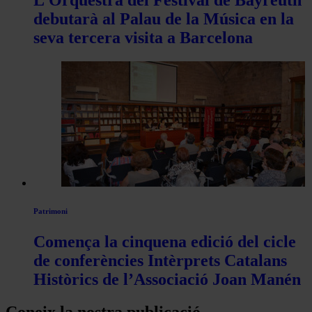
L’Orquestra del Festival de Bayreuth
debutarà al Palau de la Música en la
seva tercera visita a Barcelona
Patrimoni
Comença la cinquena edició del cicle
de conferències Intèrprets Catalans
Històrics de l’Associació Joan Manén
Coneix la nostra publicació