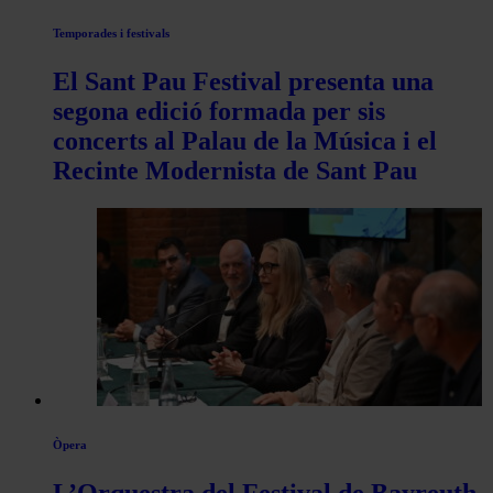
Temporades i festivals
El Sant Pau Festival presenta una
segona edició formada per sis
concerts al Palau de la Música i el
Recinte Modernista de Sant Pau
Òpera