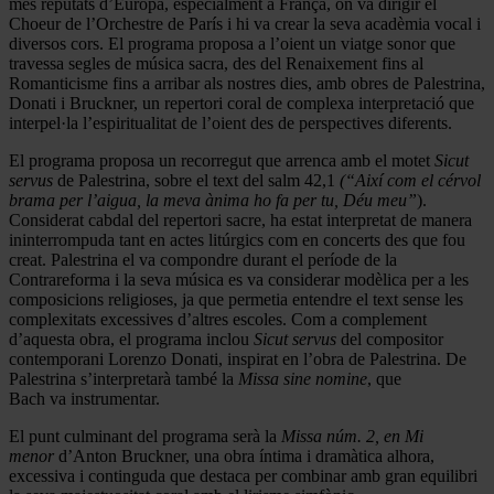
més reputats d’Europa, especialment a França, on va dirigir el
Choeur de l’Orchestre de París i hi va crear la seva acadèmia vocal i
diversos cors. El programa proposa a l’oient un viatge sonor que
travessa segles de música sacra, des del Renaixement fins al
Romanticisme fins a arribar als nostres dies, amb obres de Palestrina,
Donati i Bruckner, un repertori coral de complexa interpretació que
interpel·la l’espiritualitat de l’oient des de perspectives diferents.
El programa proposa un recorregut que arrenca amb el motet
Sicut
servus
de Palestrina, sobre el text del salm 42,1
(“Així com el cérvol
brama per l’aigua, la meva ànima ho fa per tu, Déu meu”
).
Considerat cabdal del repertori sacre, ha estat interpretat de manera
ininterrompuda tant en actes litúrgics com en concerts des que fou
creat. Palestrina el va compondre durant el període de la
Contrareforma i la seva música es va considerar modèlica per a les
composicions religioses, ja que permetia entendre el text sense les
complexitats excessives d’altres escoles. Com a complement
d’aquesta obra, el programa inclou
Sicut servus
del compositor
contemporani Lorenzo Donati, inspirat en l’obra de Palestrina. De
Palestrina s’interpretarà també la
Missa sine nomine
, que
Bach va instrumentar.
El punt culminant del programa serà la
Missa núm. 2, en Mi
menor
d’Anton Bruckner, una obra íntima i dramàtica alhora,
excessiva i continguda que destaca per combinar amb gran equilibri