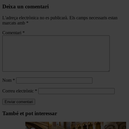
Deixa un comentari
L'adreça electrònica no es publicarà.
Els camps necessaris estan
marcats amb
*
Comentari
*
Nom
*
Correu electrònic
*
Navegar
També et pot interessar
per
les