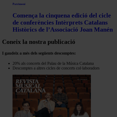
Patrimoni
Comença la cinquena edició del cicle
de conferències Intèrprets Catalans
Històrics de l’Associació Joan Manén
Coneix la nostra publicació
I gaudeix a més dels següents descomptes:
20% als concerts del Palau de la Música Catalana
Descomptes a altres cicles de concerts col·laboradors