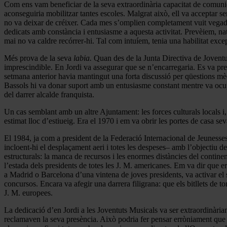
Com ens vam beneficiar de la seva extraordinària capacitat de comuni
aconseguiria mobilitzar tantes escoles. Malgrat això, ell va acceptar sen
no va deixar de créixer. Cada mes s’omplien completament vuit vegades
dedicats amb constància i entusiasme a aquesta activitat. Prevèiem, nat
mai no va caldre recórrer-hi. Tal com intuíem, tenia una habilitat exce
Més prova de la seva
labia.
Quan des de la Junta Directiva de Joventu
imprescindible. En Jordi va assegurar que se n’encarregaria. Es va pr
setmana anterior havia mantingut una forta discussió per qüestions mèd
Bassols hi va donar suport amb un entusiasme constant mentre va ocupar
del darrer alcalde franquista.
Un cas semblant amb un altre Ajuntament: les forces culturals locals i, 
estimat lloc d’estiueig. Era el 1970 i em va obrir les portes de casa s
El 1984, ja com a president de la Federació Internacional de Jeunesse
incloent-hi el desplaçament aeri i totes les despeses– amb l’objectiu 
estructurals: la manca de recursos i les enormes distàncies del contin
l’estada dels presidents de totes les J. M. americanes. Em va dir que era
a Madrid o Barcelona d’una vintena de joves presidents, va activar el 
concursos. Encara va afegir una darrera filigrana: que els bitllets de 
J. M. europees.
La dedicació d’en Jordi a les Joventuts Musicals va ser extraordinàriame
reclamaven la seva presència. Això podria fer pensar erròniament que d