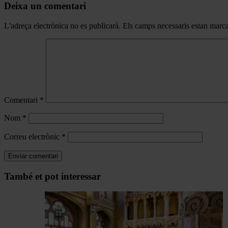
Deixa un comentari
L'adreça electrònica no es publicarà.
Els camps necessaris estan mar
Comentari
*
Nom
*
Correu electrònic
*
Navegar
També et pot interessar
per
les
articles