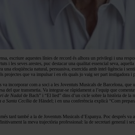
a, escriure aquestes línies de record és alhora un privilegi i una respons
uts i les seves arestes, puc destacar una qualitat essencial seva, aquella q
a una eloqüència natural, persuasiva, exercida amb intel·ligència i sentit
 projectes que va impulsar i en els quals jo vaig ser part instigadora i p
es va incorporar com a soci a les Joventuts Musicals de Barcelona, que u
lidesa del que transmetia. Va integrar-se ràpidament a l’equip que coment
ri de Nadal
de Bach” i “El lied” dins d’un cicle sobre la història de la 
 a Santa Cecília
de Händel; i en una conferència explicà “Com preparar
ys més tard també a la de Joventuts Musicals d’Espanya. Poc després va 
initivament la meva trajectòria professional: la de secretari general i s