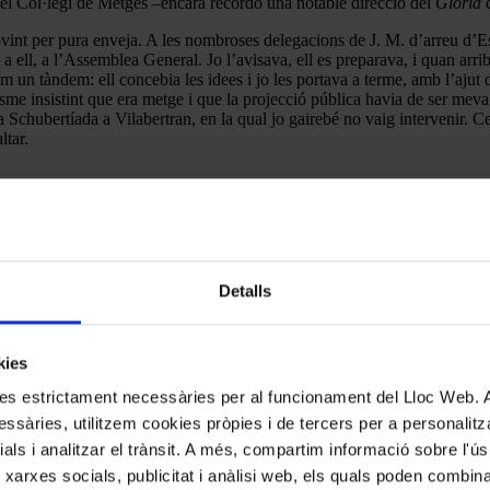
ra del Col·legi de Metges –encara recordo una notable direcció del
Gloria
d
ovint per pura enveja. A les nombroses delegacions de J. M. d’arreu d’
 a ell, a l’Assemblea General. Jo l’avisava, ell es preparava, i quan ar
un tàndem: ell concebia les idees i jo les portava a terme, amb l’ajut 
onisme insistint que era metge i que la projecció pública havia de ser me
a Schubertíada a Vilabertran, en la qual jo gairebé no vaig intervenir. C
ltar.
Detalls
kies
kies estrictament necessàries per al funcionament del Lloc Web.
ssàries, utilitzem cookies pròpies i de tercers per a personalitza
ials i analitzar el trànsit. A més, compartim informació sobre l'
 xarxes socials, publicitat i anàlisi web, els quals poden combin