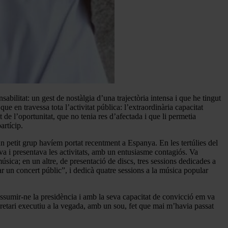
abilitat: un gest de nostàlgia d’una trajectòria intensa i que he tingut
ue en travessa tota l’activitat pública: l’extraordinària capacitat
 de l’oportunitat, que no tenia res d’afectada i que li permetia
artícip.
n petit grup havíem portat recentment a Espanya. En les tertúlies del
ava i presentava les activitats, amb un entusiasme contagiós. Va
música; en un altre, de presentació de discs, tres sessions dedicades a
 un concert públic”, i dedicà quatre sessions a la música popular
assumir-ne la presidència i amb la seva capacitat de convicció em va
ecretari executiu a la vegada, amb un sou, fet que mai m’havia passat