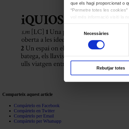
que els hagi proporcionat o qu
“Permetre totes les cookies” 
vol més informació visiti la 
les cookies en qualsevol mo
Selecció
Necessàries
de
consentiment
Rebutjar totes
Comparteix aquest article
Compártelo en Facebook
Compártelo en Twitter
Compártelo per Email
Compártelo per Whatsapp