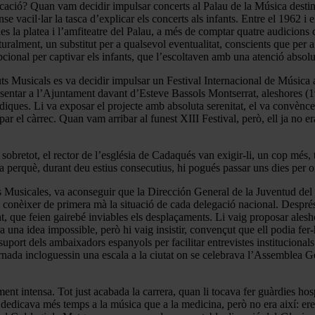
cació? Quan vam decidir impulsar concerts al Palau de la Música destina
se vacil·lar la tasca d’explicar els concerts als infants. Entre el 1962 i
 la platea i l’amfiteatre del Palau, a més de comptar quatre audicions
uralment, un substitut per a qualsevol eventualitat, conscients que per a 
pcional per captivar els infants, que l’escoltaven amb una atenció absolu
ts Musicals es va decidir impulsar un Festival Internacional de Música 
esentar a l’Ajuntament davant d’Esteve Bassols Montserrat, aleshores (
iques. Li va exposar el projecte amb absoluta serenitat, el va convènce
 el càrrec. Quan vam arribar al funest XIII Festival, però, ell ja no e
sobretot, el rector de l’església de Cadaqués van exigir-li, un cop més, t
eva perquè, durant deu estius consecutius, hi pogués passar uns dies per 
s Musicales, va aconseguir que la Dirección General de la Juventud del 
de conèixer de primera mà la situació de cada delegació nacional. Despr
ent, que feien gairebé inviables els desplaçaments. Li vaig proposar ale
 una idea impossible, però hi vaig insistir, convençut que ell podia fer-h
suport dels ambaixadors espanyols per facilitar entrevistes institucional
tornada incloguessin una escala a la ciutat on se celebrava l’Assemblea G
nt intensa. Tot just acabada la carrera, quan li tocava fer guàrdies hospi
edicava més temps a la música que a la medicina, però no era així: eren