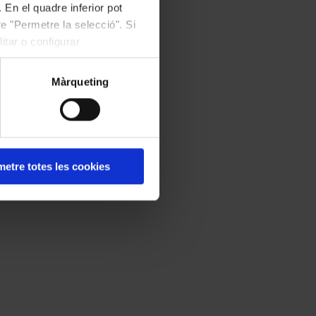
 En el quadre inferior pot
e "Permetre la selecció". Si
itar o configurar
Màrqueting
etre totes les cookies