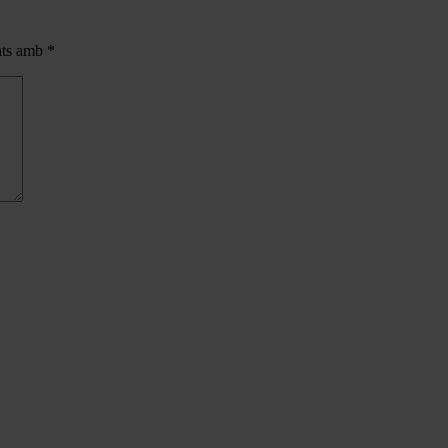
cats amb
*