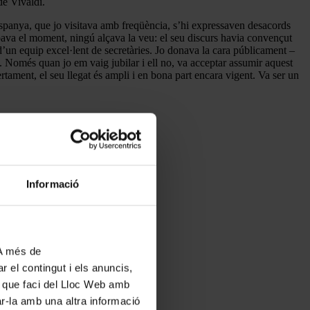
e Vivaldi.
Espanya, que jo visitava amb freqüència, s’hi expressaven desacords
ribava el moment, ningú alçava la veu: el seu discurs havia convençut
d’un equip excel·lent de secretàries. Jo donava la cara públicament –
va. Només quan jo em vaig jubilar i ell no, va acceptar assumir aquest
ertament, el seu llegat és ampli i en bona part encara vigent. Va ser un
Informació
 A més de
r el contingut i els anuncis,
ús que faci del Lloc Web amb
ar-la amb una altra informació