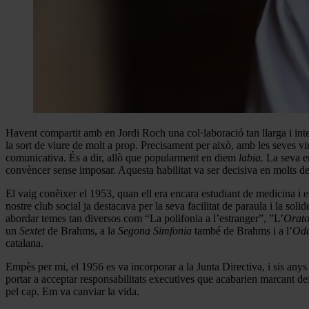
Havent compartit amb en Jordi Roch una col·laboració tan llarga i intens
la sort de viure de molt a prop. Precisament per això, amb les seves virt
comunicativa. És a dir, allò que popularment en diem
labia.
La seva er
convèncer sense imposar. Aquesta habilitat va ser decisiva en molts dels
El vaig conèixer el 1953, quan ell era encara estudiant de medicina i 
nostre club social ja destacava per la seva facilitat de paraula i la so
abordar temes tan diversos com “La polifonia a l’estranger”, ”L’
Orato
un
Sextet
de Brahms, a la
Segona Simfonia
també de Brahms i a l’
Oda
catalana.
Empès per mi, el 1956 es va incorporar a la Junta Directiva, i sis an
portar a acceptar responsabilitats executives que acabarien marcant def
pel cap. Em va canviar la vida.