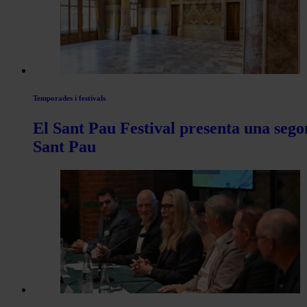
de
Actualitat
Temporades i festivals
El Sant Pau Festival presenta una sego
Sant Pau