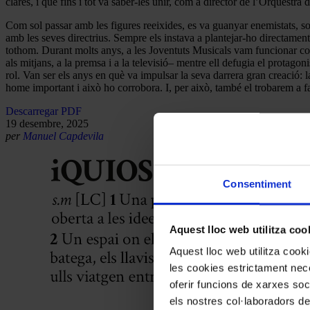
clares, i que fins i tot va saber-les unir, com a director de l’Orquest
Com sol passar amb les figures reeixides, es va guanyar enemistats, s
amb les seves directrius. Sempre els instava a plantejar-ho directament
tothom. Durant molts anys, a les Joventuts Musicals vam funcionar com 
als mitjans, a la premsa i a la televisió– mentre ell defugia el protag
rol. Van ser els anys en què va impulsar la seva darrera gran creació: l
home important i això ho corrobora. I, per això, també el trobarem a fa
Descarregar PDF
19 desembre, 2025
per
Manuel Capdevila
Consentiment
Aquest lloc web utilitza coo
Aquest lloc web utilitza coo
les cookies estrictament nece
oferir funcions de xarxes soc
els nostres col·laboradors de