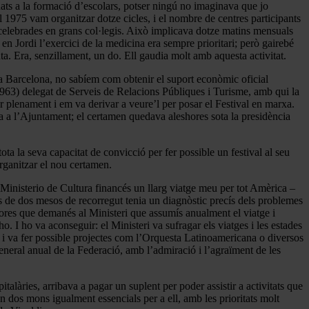
ts a la formació d’escolars, potser ningú no imaginava que jo
 el 1975 vam organitzar dotze cicles, i el nombre de centres participants
 celebrades en grans col·legis. Això implicava dotze matins mensuals
en Jordi l’exercici de la medicina era sempre prioritari; però gairebé
ta. Era, senzillament, un do. Ell gaudia molt amb aquesta activitat.
a Barcelona, no sabíem com obtenir el suport econòmic oficial
1963) delegat de Serveis de Relacions Públiques i Turisme, amb qui la
r plenament i em va derivar a veure’l per posar el Festival en marxa.
ra a l’Ajuntament; el certamen quedava aleshores sota la presidència
ota la seva capacitat de convicció per fer possible un festival al seu
organitzar el nou certamen.
Ministerio de Cultura financés un llarg viatge meu per tot Amèrica –
és de dos mesos de recorregut tenia un diagnòstic precís dels problemes
shores que demanés al Ministeri que assumís anualment el viatge i
o. I ho va aconseguir: el Ministeri va sufragar els viatges i les estades
s i va fer possible projectes com l’Orquesta Latinoamericana o diversos
eneral anual de la Federació, amb l’admiració i l’agraïment de les
talàries, arribava a pagar un suplent per poder assistir a activitats que
 dos mons igualment essencials per a ell, amb les prioritats molt