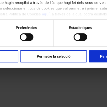
e hagin recopilat a través de l'ús que hagi fet dels seus serveis.
o seleccionar el tipus de cookies que vol permetre i prémer sobr
nostra Política de Cookies
aquí
, a través de la qual podrà deshabil
ment.
Preferències
Estadístiques
Permetre la selecció
Perm