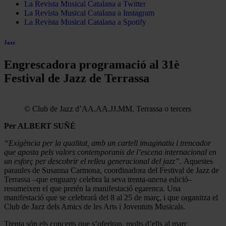
La Revista Musical Catalana a Twitter
La Revista Musical Catalana a Instagram
La Revista Musical Catalana a Spotify
Jazz
Engrescadora programació al 31è
Festival de Jazz de Terrassa
© Club de Jazz d’AA.AA.JJ.MM. Terrassa o tercers
Per ALBERT SUÑÉ
“Exigència per la qualitat, amb un cartell imaginatiu i trencador
que aposta pels valors contemporanis de l’escena internacional en
un esforç per descobrir el relleu generacional del jazz”.
Aquestes
paraules de Susanna Carmona, coordinadora del Festival de Jazz de
Terrassa –que enguany celebra la seva trenta-unena edició–
resumeixen el que pretén la manifestació egarenca. Una
manifestació que se celebrarà del 8 al 25 de març, i que organitza el
Club de Jazz dels Amics de les Arts i Joventuts Musicals.
Trenta són els concerts que s’oferiran, molts d’ells al marc