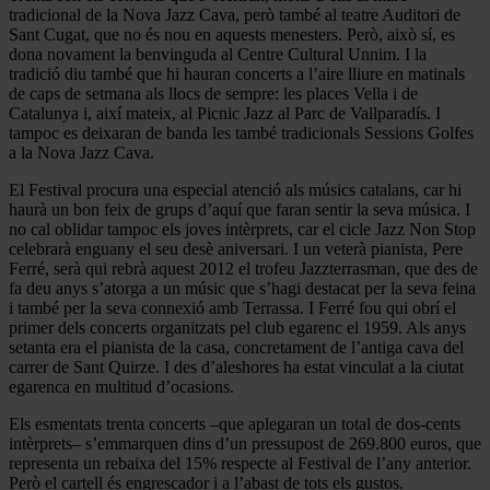
tradicional de la Nova Jazz Cava, però també al teatre Auditori de
Sant Cugat, que no és nou en aquests menesters. Però, això sí, es
dona novament la benvinguda al Centre Cultural Unnim. I la
tradició diu també que hi hauran concerts a l’aire lliure en matinals
de caps de setmana als llocs de sempre: les places Vella i de
Catalunya i, així mateix, al Picnic Jazz al Parc de Vallparadís. I
tampoc es deixaran de banda les també tradicionals Sessions Golfes
a la Nova Jazz Cava.
El Festival procura una especial atenció als músics catalans, car hi
haurà un bon feix de grups d’aquí que faran sentir la seva música. I
no cal oblidar tampoc els joves intèrprets, car el cicle Jazz Non Stop
celebrarà enguany el seu desè aniversari. I un veterà pianista, Pere
Ferré, serà qui rebrà aquest 2012 el trofeu Jazzterrasman, que des de
fa deu anys s’atorga a un músic que s’hagi destacat per la seva feina
i també per la seva connexió amb Terrassa. I Ferré fou qui obrí el
primer dels concerts organitzats pel club egarenc el 1959. Als anys
setanta era el pianista de la casa, concretament de l’antiga cava del
carrer de Sant Quirze. I des d’aleshores ha estat vinculat a la ciutat
egarenca en multitud d’ocasions.
Els esmentats trenta concerts –que aplegaran un total de dos-cents
intèrprets– s’emmarquen dins d’un pressupost de 269.800 euros, que
representa un rebaixa del 15% respecte al Festival de l’any anterior.
Però el cartell és engrescador i a l’abast de tots els gustos.