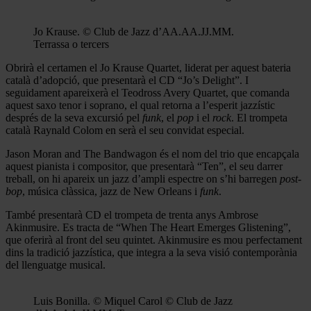
Jo Krause. © Club de Jazz d’AA.AA.JJ.MM.
Terrassa o tercers
Obrirà el certamen el Jo Krause Quartet, liderat per aquest bateria
català d’adopció, que presentarà el CD “Jo’s Delight”. I
seguidament apareixerà el Teodross Avery Quartet, que comanda
aquest saxo tenor i soprano, el qual retorna a l’esperit jazzístic
després de la seva excursió pel
funk
, el
pop
i el
rock
. El trompeta
català Raynald Colom en serà el seu convidat especial.
Jason Moran and The Bandwagon és el nom del trio que encapçala
aquest pianista i compositor, que presentarà “Ten”, el seu darrer
treball, on hi apareix un jazz d’ampli espectre on s’hi barregen
post-
bop
, música clàssica, jazz de New Orleans i
funk
.
També presentarà CD el trompeta de trenta anys Ambrose
Akinmusire. Es tracta de “When The Heart Emerges Glistening”,
que oferirà al front del seu quintet. Akinmusire es mou perfectament
dins la tradició jazzística, que integra a la seva visió contemporània
del llenguatge musical.
Luis Bonilla. © Miquel Carol © Club de Jazz