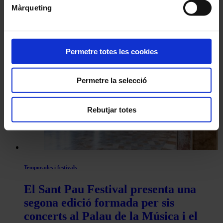
Correu electrònic
*
Màrqueting
Navegar
També et pot interessar
Permetre totes les cookies
per
les
Permetre la selecció
articles
de
Rebutjar totes
Actualitat
Temporades i festivals
El Sant Pau Festival presenta una
segona edició formada per sis
concerts al Palau de la Música i el