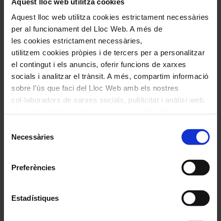
Aquest lloc web utilitza cookies
Aquest lloc web utilitza cookies estrictament necessàries
Comparteix aquest article
per al funcionament del Lloc Web. A més de
Compártelo en Facebook
les cookies estrictament necessàries,
Compártelo en Twitter
utilitzem cookies pròpies i de tercers per a personalitzar
Compártelo per Email
Compártelo per Whatsapp
el contingut i els anuncis, oferir funcions de xarxes
socials i analitzar el trànsit. A més, compartim informació
Deixa un comentari
sobre l'ús que faci del Lloc Web amb els nostres
col·laboradors de xarxes socials, publicitat i anàlisi web,
L'adreça electrònica no es publicarà.
Els camps necessaris estan
marcats amb
*
els quals poden combinar-la amb una altra informació
que els hagi proporcionat o que hagin recopilat a través
Selecció
Comentari
*
de l'ús que hagi fet dels seus serveis. En el quadre
Necessàries
de
inferior pot “Permetre totes les cookies” o seleccionar el
consentiment
tipus de cookies que vol permetre i prémer sobre
Preferències
"Permetre la selecció". Si vol més informació visiti la
nostra Política de Cookies
aquí
, a través de la qual podrà
deshabilitar o configurar les cookies en qualsevol
Estadístiques
moment.
Nom
*