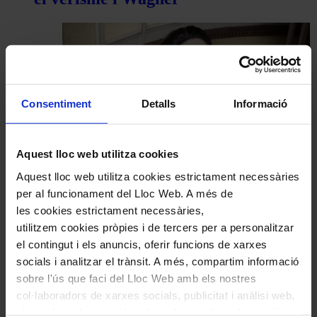
Consentiment
Detalls
Informació
Aquest lloc web utilitza cookies
Aquest lloc web utilitza cookies estrictament necessàries
Entrevista
per al funcionament del Lloc Web. A més de
Marta Mathéu
, La passió no s’atura
les cookies estrictament necessàries,
utilitzem cookies pròpies i de tercers per a personalitzar
«
1
2
…
8
9
10
el contingut i els anuncis, oferir funcions de xarxes
socials i analitzar el trànsit. A més, compartim informació
Coneix la nostra publicació
sobre l'ús que faci del Lloc Web amb els nostres
col·laboradors de xarxes socials, publicitat i anàlisi web,
I gaudeix a més dels següents descomptes:
els quals poden combinar-la amb una altra informació