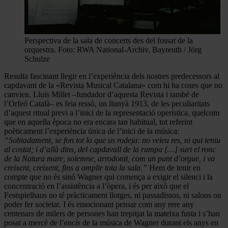
Perspectiva de la sala de concerts des del fossat de la
orquestra. Foto: RWA National-Archiv, Bayreuth / Jörg
Schulze
Resulta fascinant llegir en l’experiència dels nostres predecessors al
capdavant de la «Revista Musical Catalana» com hi ha coses que no
canvien. Lluís Millet –fundador d’aquesta Revista i també de
l’Orfeó Català– es feia ressò, un llunyà 1913, de les peculiaritats
d’aquest ritual previ a l’inici de la representació operística, quelcom
que en aquella època no era encara tan habitual, tot referint
poèticament l’experiència única de l’inici de la música:
“Sobtadament, se fon tot lo que us rodeja: no veieu res, ni qui teniu
al costat; i d’allà dins, del capdavall de la rampa […] surt el ronc
de la Natura mare, solemne, arrodonit, com un punt d’orgue, i va
creixent, creixent, fins a omplir tota la sala.”
Hem de tenir en
compte que no és sinó Wagner qui comença a exigir el silenci i la
concentració en l’assistència a l’òpera, i és per això que el
Festspielhaus no té pràcticament llotges, ni passadissos, ni salons on
poder fer societat. I és emocionant pensar com any rere any
centenars de milers de persones han trepitjat la mateixa fusta i s’han
posat a mercè de l’encís de la música de Wagner durant els anys en