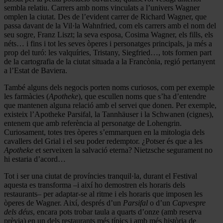
sembla relatiu. Carrers amb noms vinculats a l’univers Wagner
omplen la ciutat. Des de l’evident carrer de Richard Wagner, que
passa davant de la Vil·la Wahnfried, com els carrers amb el nom del
seu sogre, Franz Liszt; la seva esposa, Cosima Wagner, els fills, els
néts… i fins i tot les seves òperes i personatges principals, ja més a
prop del turó: les valquíries, Tristany, Siegfried…, tots formen part
de la cartografia de la ciutat situada a la Francònia, regió pertanyent
a l’Estat de Baviera.
També alguns dels negocis porten noms curiosos, com per exemple
les farmàcies (
Apotheke
), que escullen noms que s’ha d’entendre
que mantenen alguna relació amb el servei que donen. Per exemple,
existeix l’Apotheke Parsifal, la Tannhäuser i la Schwanen (cignes),
entenem que amb referència al personatge de Lohengrin.
Curiosament, totes tres òperes s’emmarquen en la mitologia dels
cavallers del Grial i el seu poder redemptor. ¿Potser és que a les
Apotheke
et serveixen la salvació eterna? Nietzsche segurament no
hi estaria d’acord…
Tot i ser una ciutat de províncies tranquil·la, durant el Festival
aquesta es transforma –i així ho demostren els horaris dels
restaurants– per adaptar-se al ritme i els horaris que imposen les
òperes de Wagner. Així, després d’un
Parsifal
o d’un
Capvespre
dels déus
, encara pots trobar taula a quarts d’onze (amb reserva
prèvia) en un dels restaurants més típics i amb més història de