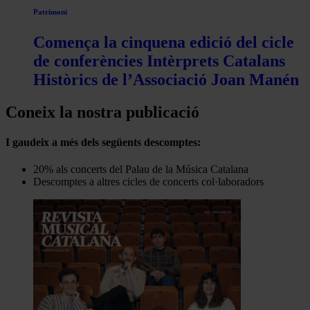
Patrimoni
Comença la cinquena edició del cicle
de conferències Intèrprets Catalans
Històrics de l’Associació Joan Manén
Coneix la nostra publicació
I gaudeix a més dels següents descomptes:
20% als concerts del Palau de la Música Catalana
Descomptes a altres cicles de concerts col·laboradors