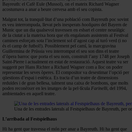
Bayreuth: el Cafè Eule (Mussol), on el mateix Richard Wagner
acostumava a anar a beure cervesa amb el seu copista.
Malgrat tot, la tranquil·litat d’una població com Bayreuth poc sovint
es veu interrompuda, llevat pels inesperats
hooligans
del Bayern de
Munic que un dia qualsevol travessen en esbart el centre neuràlgic
de la ciutat a la mateixa hora que els engalanats assistents al Festival
caminen esforçats sota l’inclement sol d’agost cap al turó verd (i no
és el camp de futbol!). Possiblement pel camí, la marcgravina
Guillermina de Prússia veu interromput el seu son dins el teatre
d’òpera barroc que porta el seu nom, construït l’any 1748 per Joseph
Saint-Pierre i actualment en estat de restauració. Aquest teatre va ser
suggerit per Hans Richter a Richard Wagner com a lloc on poder
representar les seves òperes. El compositor va desestimar l’opció per
qüestions d’espai i estètica. Es tracta d’un teatre de dimensions
reduïdes i de gran bellesa, talment una caixa de bombons, que molts
poden reconèixer en les imatges de la pel·lícula
Farinelli
, del 1994,
ambientades en aquell teatre.
Una de les entrades laterals al Festspielhaus de Bayreuth, per o
L’arribada al Festspielhaus
Hi ha gent que travessa el món per anar a Bayreuth. Hi ha gent que