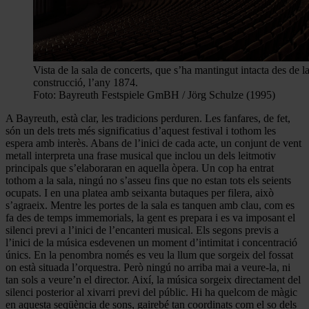
Vista de la sala de concerts, que s’ha mantingut intacta des de l
construcció, l’any 1874.
Foto: Bayreuth Festspiele GmBH / Jörg Schulze (1995)
A Bayreuth, està clar, les tradicions perduren. Les fanfares, de fet,
són un dels trets més significatius d’aquest festival i tothom les
espera amb interès. Abans de l’inici de cada acte, un conjunt de vent
metall interpreta una frase musical que inclou un dels leitmotiv
principals que s’elaboraran en aquella òpera. Un cop ha entrat
tothom a la sala, ningú no s’asseu fins que no estan tots els seients
ocupats. I en una platea amb seixanta butaques per filera, això
s’agraeix. Mentre les portes de la sala es tanquen amb clau, com es
fa des de temps immemorials, la gent es prepara i es va imposant el
silenci previ a l’inici de l’encanteri musical. Els segons previs a
l’inici de la música esdevenen un moment d’intimitat i concentració
únics. En la penombra només es veu la llum que sorgeix del fossat
on està situada l’orquestra. Però ningú no arriba mai a veure-la, ni
tan sols a veure’n el director. Així, la música sorgeix directament del
silenci posterior al xivarri previ del públic. Hi ha quelcom de màgic
en aquesta seqüència de sons, gairebé tan coordinats com el so dels