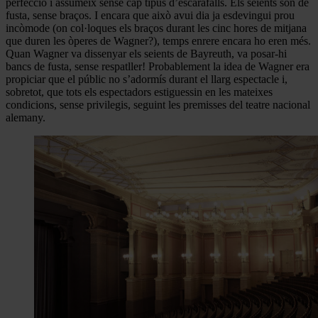
perfecció i assumeix sense cap tipus d’escarafalls. Els seients són de
fusta, sense braços. I encara que això avui dia ja esdevingui prou
incòmode (on col·loques els braços durant les cinc hores de mitjana
que duren les òperes de Wagner?), temps enrere encara ho eren més.
Quan Wagner va dissenyar els seients de Bayreuth, va posar-hi
bancs de fusta, sense respatller! Probablement la idea de Wagner era
propiciar que el públic no s’adormís durant el llarg espectacle i,
sobretot, que tots els espectadors estiguessin en les mateixes
condicions, sense privilegis, seguint les premisses del teatre nacional
alemany.