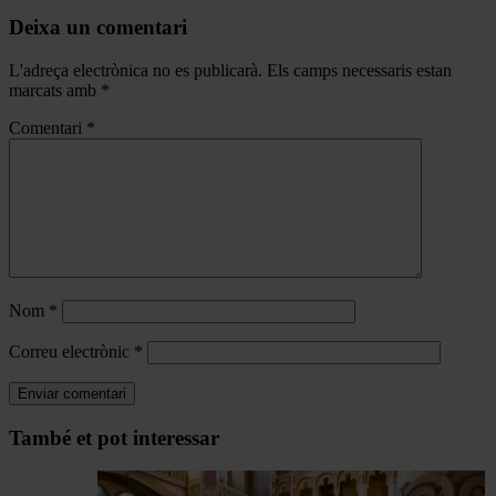
Deixa un comentari
L'adreça electrònica no es publicarà.
Els camps necessaris estan
marcats amb
*
Comentari
*
Nom
*
Correu electrònic
*
Navegar
També et pot interessar
per
les