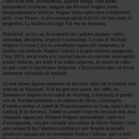
l’obra d’art total. Premonitòria, aquesta imatge, com també
premonitori l’emblema, malgrat que Richard Wagner morís
inesperadament a Venècia. Wagner troba repòs etern a Wahnfried,
però –com Wotan– la seva nissaga inicià el declivi tot just morir el
progenitor. La història del segle XX ens ho demostra.
Wahnfried, en tot cas, és testimoni del caràcter alemany: ordre,
naturalitat, disciplina, respecte i racionalitat. La casa de Richard
Wagner i Cosima Liszt és actualment museu del compositor, la
família i els festivals Wagner. Gràcies a la gran reforma inaugurada
l’any 2013, ara la visita a la casa incorpora un concepte museogràfic
actual i didàctic, per mitjà d’un edifici adjacent, de parets de vidre,
en què a part d’exposicions temporals, s’hi pot trobar una col·lecció
permanent vinculada als festivals.
Al nou museu figuren maquetes de decorats mítics de la història dels
festivals de Bayreuth. N’hi ha dels més antics, del 1886: un
Tannhäuser
inspirat en el castell de Warburg, a Eisenach; el primer
acte de
Parsifal
ambientat a la catedral de Siena, i
Lohengrin
,
d’estètica similar al castell de Neuschwanstein (el boig caprici del rei
Ludwig II de Baviera). També es poden veure els decorats dels anys
cinquanta signats per Wieland Wagner: minimalistes i amb tocs
d’avantguarda, com per exemple una estàtua de Henry Moore; i dels
anys setanta hi ha l’aleshores polèmica i poc després aclamada
producció signada per un joveníssim Patrice Chéreau, que va tenir