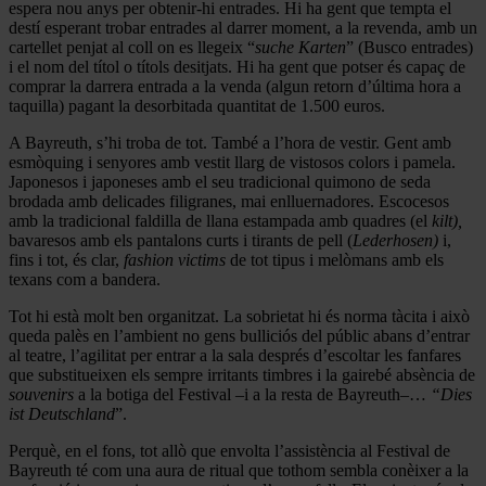
espera nou anys per obtenir-hi entrades. Hi ha gent que tempta el
destí esperant trobar entrades al darrer moment, a la revenda, amb un
cartellet penjat al coll on es llegeix “
suche Karten
” (Busco entrades)
i el nom del títol o títols desitjats. Hi ha gent que potser és capaç de
comprar la darrera entrada a la venda (algun retorn d’última hora a
taquilla) pagant la desorbitada quantitat de 1.500 euros.
A Bayreuth, s’hi troba de tot. També a l’hora de vestir. Gent amb
esmòquing i senyores amb vestit llarg de vistosos colors i pamela.
Japonesos i japoneses amb el seu tradicional quimono de seda
brodada amb delicades filigranes, mai enlluernadores. Escocesos
amb la tradicional faldilla de llana estampada amb quadres (el
kilt),
bavaresos amb els pantalons curts i tirants de pell (
Lederhosen)
i,
fins i tot, és clar,
fashion victims
de tot tipus i melòmans amb els
texans com a bandera.
Tot hi està molt ben organitzat. La sobrietat hi és norma tàcita i això
queda palès en l’ambient no gens bulliciós del públic abans d’entrar
al teatre, l’agilitat per entrar a la sala després d’escoltar les fanfares
que substitueixen els sempre irritants timbres i la gairebé absència de
souvenirs
a la botiga del Festival –i a la resta de Bayreuth–…
“Dies
ist Deutschland
”.
Perquè, en el fons, tot allò que envolta l’assistència al Festival de
Bayreuth té com una aura de ritual que tothom sembla conèixer a la