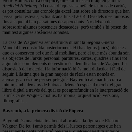
Pierre Boulez com a còmplice, director musical d’aquell ja mític
Anell del Nibelung
. Al costat d’aquesta sanefa de teatrets de cartró,
es pot consultar una cronologia excel·lent sobre els directors que han
passat pels festivals, actualitzada fins al 2014. Des dels més famosos
fins als que hi han passat més desapercebuts. No deixen de
sobresortir algunes presències destacades, però també s’hi posen de
manifest algunes absències sonades.
La casa de Wagner va ser destruïda durant la Segona Guerra
Mundial i reconstruïda posteriorment. Hi ha alguns (pocs) objectes
que es conserven pel que fa al mobiliari, però el que més abunda són
els objectes de l’arxiu personal: partitures, cartes, quadres i fins i tot
algun dels complements de vestir més identificadors de Wagner. La
disposició del material i la informació hi és molt didàctica i fàcil de
seguir. Llàstima que la gran majoria de rètols estan només en
alemany… i és que per ser pelegrí a Bayreuth cal anar-hi, com a
mínim, amb alemany de butxaca. Menció especial mereix el gran
llibre digital a través del qual es pot aprofundir en la interpretació de
la música de Wagner: motius, harmonia, orquestració, versions,
filmografia…
Bayreuth, a la primera divisió de l’òpera
Bayreuth és una ciutat totalment abocada a la figura de Richard
Wagner. De fet, i amb permís dels il·lustres personatges que han
passat per la petita població bavaresa, qualsevol vestigi anterior