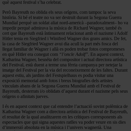
què aquest festival s’ha celebrat.
Però Bayreuth no oblida els seus orígens, com tampoc la seva
història. Si bé el teatre no va ser destruït durant la Segona Guerra
Mundial perquè un soldat aliat nord-americà –paradoxalment– ho va
impedir perquè admirava la música de Richard Wagner, també és
cert que Bayreuth està íntimament relacionat amb el nazisme i Adolf
Hitler tenia en Siegfried i Winifred Wagner dos grans amics. De fet,
la casa de Siegfried Wagner avui dia acull la part més fosca del
llegat familiar de Wagner i allà es poden trobar fotos compromeses
en què Hitler era conegut com
“l’oncle Adolf”
. En aquest context,
Katharina Wagner, besnéta del compositor i actual directora artística
del Festival, està duent a terme una fèrria campanya per netejar la
imatge del Festival per la via del reconeixement de les faltes. Durant
aquest estiu, als jardins del Festspielhaus es podia visitar una
exposició memorial amb fotos i breus biografies dels artistes
vinculats abans de la Segona Guerra Mundial amb el Festival de
Bayreuth, desterrats i/o oblidats d’aquest durant el nazisme pels seus
orígens o afinitats jueves.
I és en aquest context que cal entendre l’actuació sovint polèmica de
Katharina Wagner com a directora artística del Festival de Bayreuth,
el resultat de la qual analitzarem en les crítiques corresponents als
espectacles que qui signa aquestes ratlles va poder veure en sis dies
d’immersió absoluta en la música i l’univers wagnerià. Una