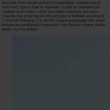
Bayreuth. Fins i tot per arribar al Festspielhaus –conegut com el
“turó verd” que la ciutat de Bayreuth va cedir al compositor per
construir el seu teatre– cal fer una pujada costeruda, una mena
d’ascens com el que fan els déus per pujar al Walhalla al pròleg de
L’Anell del Nibelung
:
L’or del Rin
. Aquest pelegrinatge físic també
demana una predisposició emocional i intel·lectual escaient, similar
també a la d’un pelegrí.