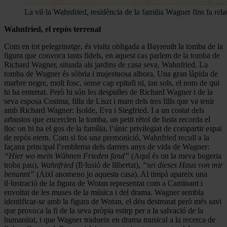
La vil·la Wahnfried, residència de la familia Wagner fins fa re
Wahnfried, el repòs terrenal
Com en tot pelegrinatge, és visita obligada a Bayreuth la tomba de la
figura que convoca tants fidels, en aquest cas parlem de la tomba de
Richard Wagner, situada als jardins de casa seva, Wahnfried. La
tomba de Wagner és sòbria i majestuosa alhora. Una gran làpida de
marbre negre, molt fosc, sense cap epitafi ni, tan sols, el nom de qui
hi ha enterrat. Però hi són les despulles de Richard Wagner i de la
seva esposa Cosima, filla de Liszt i mare dels tres fills que va tenir
amb Richard Wagner: Isolde, Eva i Siegfried. I a un costat dels
arbustos que encerclen la tomba, un petit rètol de fusta recorda el
lloc on hi ha el gos de la família, l’únic privilegiat de compartir espai
de repòs etern. Com si fos una premonició, Wahnfried recull a la
façana principal l’emblema dels darrers anys de vida de Wagner:
“Hier wo mein Wähnen Frieden fand”
(Aquí és on la meva bogeria
troba pau),
Wahnfried
(Il·lusió de llibertat),
“sei dieses Haus von mir
benannt”
(Així anomeno jo aquesta casa). Al timpà apareix una
il·lustració de la figura de Wotan representat com a Caminant i
envoltat de les muses de la música i del drama. Wagner sembla
identificar-se amb la figura de Wotan, el déu destronat però més savi
que provoca la fi de la seva pròpia estirp per a la salvació de la
humanitat, i que Wagner tradueix en drama musical a la recerca de