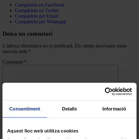
Compártelo en Facebook
Compártelo en Twitter
Compártelo per Email
Compártelo per Whatsapp
Deixa un comentari
L'adreça electrònica no es publicarà.
Els camps necessaris estan
marcats amb
*
Comentari
*
Consentiment
Detalls
Informació
Nom
*
Correu electrònic
*
Aquest lloc web utilitza cookies