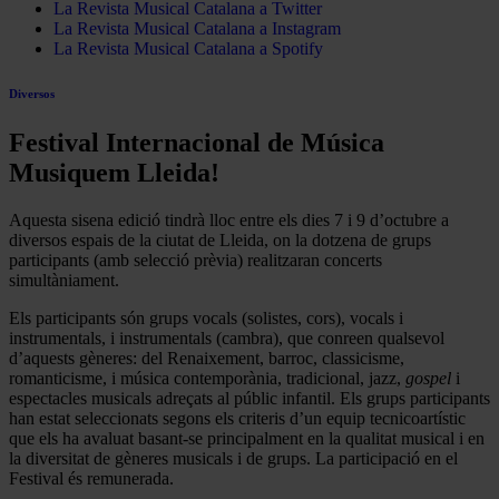
La Revista Musical Catalana a Twitter
La Revista Musical Catalana a Instagram
La Revista Musical Catalana a Spotify
Diversos
Festival Internacional de Música
Musiquem Lleida!
Aquesta sisena edició tindrà lloc entre els dies 7 i 9 d’octubre a
diversos espais de la ciutat de Lleida, on la dotzena de grups
participants (amb selecció prèvia) realitzaran concerts
simultàniament.
Els participants són grups vocals (solistes, cors), vocals i
instrumentals, i instrumentals (cambra), que conreen qualsevol
d’aquests gèneres: del Renaixement, barroc, classicisme,
romanticisme, i música contemporània, tradicional, jazz,
gospel
i
espectacles musicals adreçats al públic infantil. Els grups participants
han estat seleccionats segons els criteris d’un equip tecnicoartístic
que els ha avaluat basant-se principalment en la qualitat musical i en
la diversitat de gèneres musicals i de grups. La participació en el
Festival és remunerada.