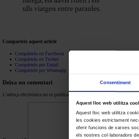
Comparteix aquest article
Compártelo en Facebook
Compártelo en Twitter
Compártelo per Email
Compártelo per Whatsapp
Deixa un comentari
Consentiment
L'adreça electrònica no es publicarà.
Els camps necessaris estan mar
Aquest lloc web utilitza coo
Aquest lloc web utilitza coo
les cookies estrictament nece
oferir funcions de xarxes soc
els nostres col·laboradors de