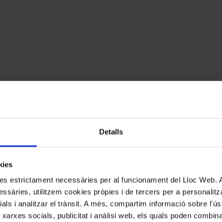
Detalls
cats amb
*
kies
kies estrictament necessàries per al funcionament del Lloc Web.
ssàries, utilitzem cookies pròpies i de tercers per a personalitza
ials i analitzar el trànsit. A més, compartim informació sobre l'
 xarxes socials, publicitat i anàlisi web, els quals poden combin