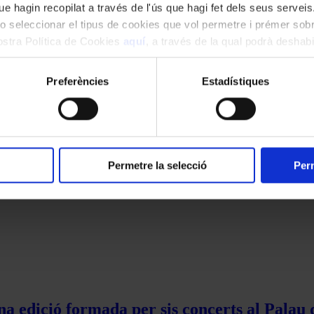
e hagin recopilat a través de l'ús que hagi fet dels seus serveis.
o seleccionar el tipus de cookies que vol permetre i prémer sobr
nostra Política de Cookies
aquí
, a través de la qual podrà deshabil
ment.
Preferències
Estadístiques
Permetre la selecció
Perm
na edició formada per sis concerts al Palau 