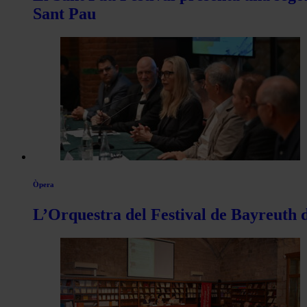
Sant Pau
Òpera
L’Orquestra del Festival de Bayreuth d