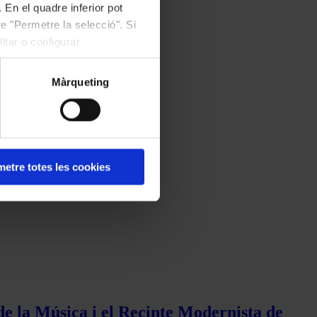
 En el quadre inferior pot
e "Permetre la selecció". Si
itar o configurar
Màrqueting
etre totes les cookies
de la Música i el Recinte Modernista de