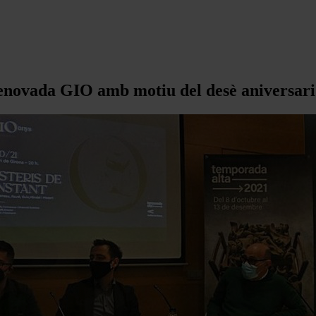
renovada GIO amb motiu del desè aniversari