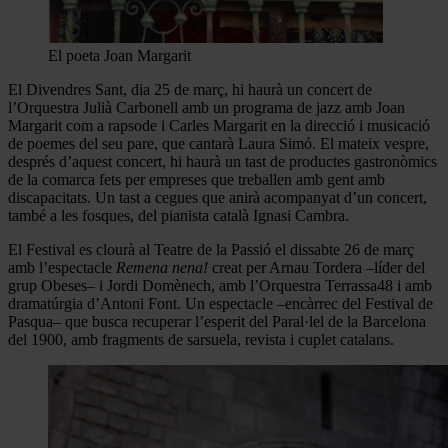
El poeta Joan Margarit
El Divendres Sant, dia 25 de març, hi haurà un concert de
l’Orquestra Julià Carbonell amb un programa de jazz amb Joan
Margarit com a rapsode i Carles Margarit en la direcció i musicació
de poemes del seu pare, que cantarà Laura Simó. El mateix vespre,
després d’aquest concert, hi haurà un tast de productes gastronòmics
de la comarca fets per empreses que treballen amb gent amb
discapacitats. Un tast a cegues que anirà acompanyat d’un concert,
també a les fosques, del pianista català Ignasi Cambra.
El Festival es clourà al Teatre de la Passió el dissabte 26 de març
amb l’espectacle
Remena nena!
creat per Arnau Tordera –líder del
grup Obeses– i Jordi Domènech, amb l’Orquestra Terrassa48 i amb
dramatúrgia d’Antoni Font. Un espectacle –encàrrec del Festival de
Pasqua– que busca recuperar l’esperit del Paral·lel de la Barcelona
del 1900, amb fragments de sarsuela, revista i cuplet catalans.