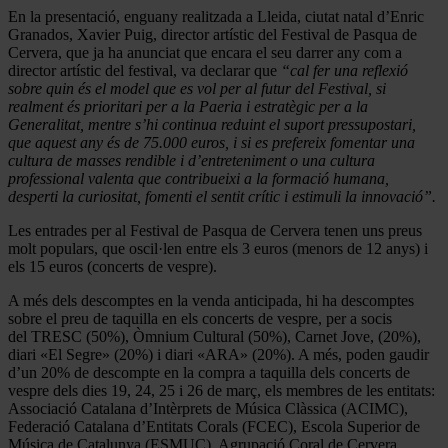
En la presentació, enguany realitzada a Lleida, ciutat natal d’Enric
Granados, Xavier Puig, director artístic del Festival de Pasqua de
Cervera, que ja ha anunciat que encara el seu darrer any com a
director artístic del festival, va declarar que
“cal fer una reflexió
sobre quin és el model que es vol per al futur del Festival, si
realment és prioritari per a la Paeria i estratègic per a la
Generalitat, mentre s’hi continua reduint el suport pressupostari,
que aquest any és de 75.000 euros, i si es prefereix fomentar una
cultura de masses rendible i d’entreteniment o una cultura
professional valenta que contribueixi a la formació humana,
desperti la curiositat, fomenti el sentit crític i estimuli la innovació”.
Les entrades per al Festival de Pasqua de Cervera tenen uns preus
molt populars, que oscil·len entre els 3 euros (menors de 12 anys) i
els 15 euros (concerts de vespre).
A més dels descomptes en la venda anticipada, hi ha descomptes
sobre el preu de taquilla en els concerts de vespre, per a socis
del TRESC (50%), Òmnium Cultural (50%), Carnet Jove, (20%),
diari «El Segre» (20%) i diari «ARA» (20%). A més, poden gaudir
d’un 20% de descompte en la compra a taquilla dels concerts de
vespre dels dies 19, 24, 25 i 26 de març, els membres de les entitats:
Associació Catalana d’Intèrprets de Música Clàssica (ACIMC),
Federació Catalana d’Entitats Corals (FCEC), Escola Superior de
Música de Catalunya (ESMUC), Agrupació Coral de Cervera,