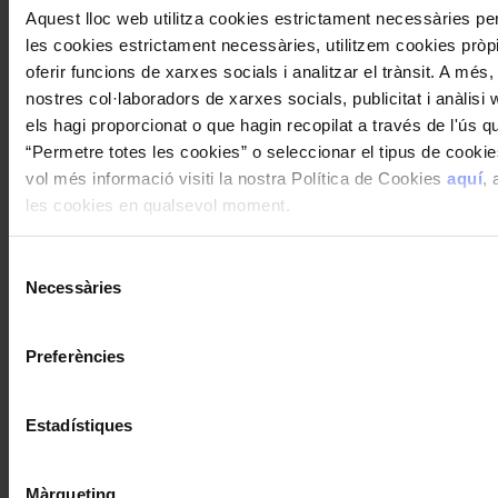
Aquest lloc web utilitza cookies estrictament necessàries p
les cookies estrictament necessàries, utilitzem cookies pròpie
oferir funcions de xarxes socials i analitzar el trànsit. A m
Cerca
nostres col·laboradors de xarxes socials, publicitat i anàlis
els hagi proporcionat o que hagin recopilat a través de l'ús qu
“Permetre totes les cookies” o seleccionar el tipus de cooki
vol més informació visiti la nostra Política de Cookies
aquí
, 
les cookies en qualsevol moment.
Selecció
Necessàries
de
consentiment
Preferències
Estadístiques
Màrqueting