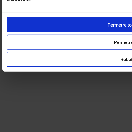
Permetre to
Permetre
Rebut