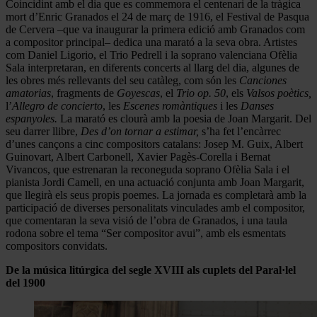
Coincidint amb el dia que es commemora el centenari de la tràgica
mort d’Enric Granados el 24 de març de 1916, el Festival de Pasqua
de Cervera –que va inaugurar la primera edició amb Granados com
a compositor principal– dedica una marató a la seva obra. Artistes
com Daniel Ligorio, el Trio Pedrell i la soprano valenciana Ofèlia
Sala interpretaran, en diferents concerts al llarg del dia, algunes de
les obres més rellevants del seu catàleg, com són les
Canciones
amatorias
, fragments de
Goyescas
, el
Trio op. 50
, els
Valsos poètics,
l’
Allegro de concierto
, les
Escenes romàntiques
i les
Danses
espanyoles.
La marató es clourà amb la poesia de Joan Margarit. Del
seu darrer llibre,
Des d’on tornar a estimar,
s’ha fet l’encàrrec
d’unes cançons a cinc compositors catalans: Josep M. Guix, Albert
Guinovart, Albert Carbonell, Xavier Pagès-Corella i Bernat
Vivancos, que estrenaran la reconeguda soprano Ofèlia Sala i el
pianista Jordi Camell, en una actuació conjunta amb Joan Margarit,
que llegirà els seus propis poemes. La jornada es completarà amb la
participació de diverses personalitats vinculades amb el compositor,
que comentaran la seva visió de l’obra de Granados, i una taula
rodona sobre el tema “Ser compositor avui”, amb els esmentats
compositors convidats.
De la música litúrgica del segle XVIII als cuplets del Paral·lel
del 1900