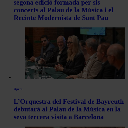
segona edició formada per sis
concerts al Palau de la Música i el
Recinte Modernista de Sant Pau
Òpera
L’Orquestra del Festival de Bayreuth
debutarà al Palau de la Música en la
seva tercera visita a Barcelona