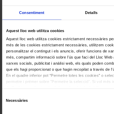
Descomptes a altres cicles de concerts col·laboradors
Consentiment
Detalls
Aquest lloc web utilitza cookies
Aquest lloc web utilitza cookies estrictament necessàries pe
més de les cookies estrictament necessàries, utilitzem cooki
personalitzar el contingut i els anuncis, oferir funcions de xarx
més, compartim informació sobre l'ús que faci del Lloc Web 
xarxes socials, publicitat i anàlisi web, els quals poden com
que els hagi proporcionat o que hagin recopilat a través de l'
En el quadre inferior pot “Permetre totes les cookies” o selec
permetre i prémer sobre "Permetre la selecció". Si vol més inf
de Cookies
aquí
, a través de la qual podrà deshabilitar o co
moment.
Selecció
Necessàries
de
consentiment