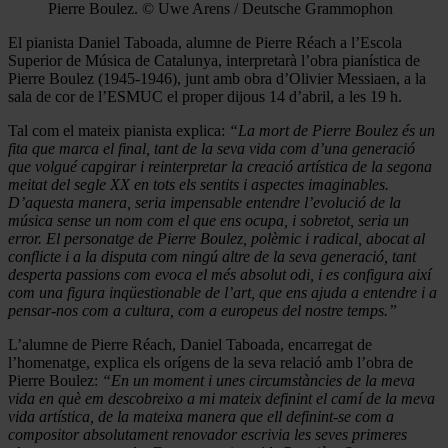
Pierre Boulez. © Uwe Arens / Deutsche Grammophon
El pianista Daniel Taboada, alumne de Pierre Réach a l’Escola
Superior de Música de Catalunya, interpretarà l’obra pianística de
Pierre Boulez (1945-1946), junt amb obra d’Olivier Messiaen, a la
sala de cor de l’ESMUC el proper dijous 14 d’abril, a les 19 h.
Tal com el mateix pianista explica:
“La mort de Pierre Boulez és un
fita que marca el final, tant de la seva vida com d’una generació
que volgué capgirar i reinterpretar la creació artística de la segona
meitat del segle XX en tots els sentits i aspectes imaginables.
D’aquesta manera, seria impensable entendre l’evolució de la
música sense un nom com el que ens ocupa, i sobretot, seria un
error. El personatge de Pierre Boulez, polèmic i radical, abocat al
conflicte i a la disputa com ningú altre de la seva generació, tant
desperta passions com evoca el més absolut odi, i es configura així
com una figura inqüestionable de l’art, que ens ajuda a entendre i a
pensar-nos com a cultura, com a europeus del nostre temps.”
L’alumne de Pierre Réach, Daniel Taboada, encarregat de
l’homenatge, explica els orígens de la seva relació amb l’obra de
Pierre Boulez:
“En un moment i unes circumstàncies de la meva
vida en què em descobreixo a mi mateix definint el camí de la meva
vida artística, de la mateixa manera que ell definint-se com a
compositor absolutament renovador escrivia les seves primeres