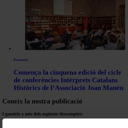
Patrimoni
Comença la cinquena edició del cicle
de conferències Intèrprets Catalans
Històrics de l’Associació Joan Manén
Coneix la nostra publicació
I gaudeix a més dels següents descomptes:
20% als concerts del Palau de la Música Catalana