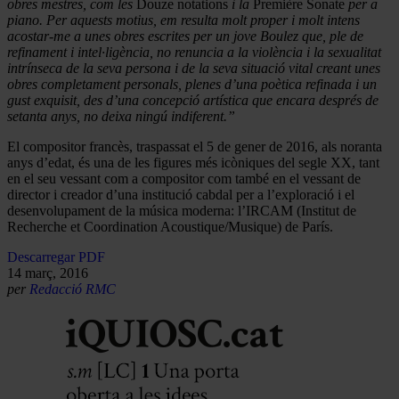
obres mestres, com les
Douze notations
i la
Première Sonate
per a
piano. Per aquests motius, em resulta molt proper i molt intens
acostar-me a unes obres escrites per un jove Boulez que, ple de
refinament i intel·ligència, no renuncia a la violència i la sexualitat
intrínseca de la seva persona i de la seva situació vital creant unes
obres completament personals, plenes d’una poètica refinada i un
gust exquisit, des d’una concepció artística que encara després de
setanta anys, no deixa ningú indiferent.”
El compositor francès, traspassat el 5 de gener de 2016, als noranta
anys d’edat, és una de les figures més icòniques del segle XX, tant
en el seu vessant com a compositor com també en el vessant de
director i creador d’una institució cabdal per a l’exploració i el
desenvolupament de la música moderna: l’IRCAM (Institut de
Recherche et Coordination Acoustique/Musique) de París.
Descarregar PDF
14 març, 2016
per
Redacció RMC