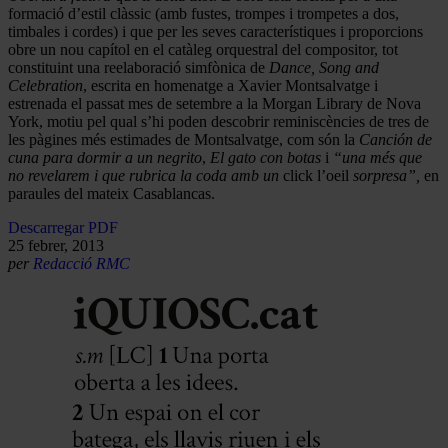
formació d’estil clàssic (amb fustes, trompes i trompetes a dos,
timbales i cordes) i que per les seves característiques i proporcions
obre un nou capítol en el catàleg orquestral del compositor, tot
constituint una reelaboració simfònica de
Dance, Song and
Celebration
, escrita en homenatge a Xavier Montsalvatge i
estrenada el passat mes de setembre a la Morgan Library de Nova
York, motiu pel qual s’hi poden descobrir reminiscències de tres de
les pàgines més estimades de Montsalvatge, com són la
Canción de
cuna para dormir a un negrito
,
El gato con botas
i
“una més que
no revelarem i que rubrica la coda amb un
click l’oeil
sorpresa”,
en
paraules del mateix Casablancas.
Descarregar PDF
25 febrer, 2013
per
Redacció RMC