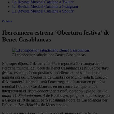
La Revista Musical Catalana a Twitter
La Revista Musical Catalana a Instagram
La Revista Musical Catalana a Spotify
Cambra
Ibercamera estrena ‘Obertura festiva’ de
Benet Casablancas
El compositor sabadellenc Benet Casablancas
El proper dijous, 7 de març, la 29a temporada Ibercamera acull
l’estrena mundial de l’obra de Benet Casablancas (1956)
Obertura
festiva
, escrita pel compositor sabadellenc expressament per a
aquesta ocasió. L’Orquestra de Cambra de Munic, sota la direcció
d’Alexander Liebreich, serà l’encarregada d’estrenar en primícia
mundial l’obra de Casablancas, en un concert en què també
interpretaran el
Triple concert per a violí, violoncel i piano, en Do
major
i la
Simfonia núm. 4
de Beethoven, programa que es repetirà
a Girona el 10 de març, però substituint l’obra de Casablancas per
l’obertura
Les Hébrides
de Menselssohn.
El
Triple concert per a violí, violoncel, piano i orquestra
de