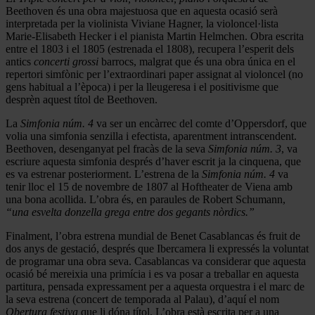
Beethoven és una obra majestuosa que en aquesta ocasió serà
interpretada per la violinista Viviane Hagner, la violoncel·lista
Marie-Elisabeth Hecker i el pianista Martin Helmchen. Obra escrita
entre el 1803 i el 1805 (estrenada el 1808), recupera l’esperit dels
antics
concerti grossi
barrocs, malgrat que és una obra única en el
repertori simfònic per l’extraordinari paper assignat al violoncel (no
gens habitual a l’època) i per la lleugeresa i el positivisme que
desprèn aquest títol de Beethoven.
La
Simfonia núm. 4
va ser un encàrrec del comte d’Oppersdorf, que
volia una simfonia senzilla i efectista, aparentment intranscendent.
Beethoven, desenganyat pel fracàs de la seva
Simfonia núm. 3
, va
escriure aquesta simfonia després d’haver escrit ja la cinquena, que
es va estrenar posteriorment. L’estrena de la
Simfonia núm. 4
va
tenir lloc el 15 de novembre de 1807 al Hoftheater de Viena amb
una bona acollida. L’obra és, en paraules de Robert Schumann,
“una esvelta donzella grega entre dos gegants nòrdics.”
Finalment, l’obra estrena mundial de Benet Casablancas és fruit de
dos anys de gestació, després que Ibercamera li expressés la voluntat
de programar una obra seva. Casablancas va considerar que aquesta
ocasió bé mereixia una primícia i es va posar a treballar en aquesta
partitura, pensada expressament per a aquesta orquestra i el marc de
la seva estrena (concert de temporada al Palau), d’aquí el nom
Obertura festiva
que li dóna títol. L’obra està escrita per a una