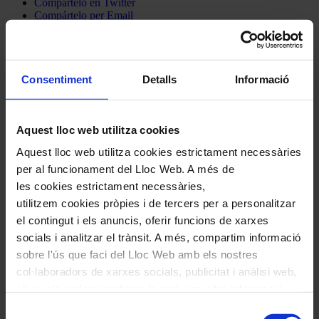
Compártelo en Twitter
Compártelo per Email
Compártelo per Whatsapp
Deixa un comentari
Consentiment
Detalls
Informació
L'adreça electrònica no es publicarà.
Els camps necessaris estan
marcats amb
*
Comentari
*
Aquest lloc web utilitza cookies
Aquest lloc web utilitza cookies estrictament necessàries
per al funcionament del Lloc Web. A més de
les cookies estrictament necessàries,
utilitzem cookies pròpies i de tercers per a personalitzar
el contingut i els anuncis, oferir funcions de xarxes
socials i analitzar el trànsit. A més, compartim informació
Nom
*
sobre l'ús que faci del Lloc Web amb els nostres
Correu electrònic
*
col·laboradors de xarxes socials, publicitat i anàlisi web,
els quals poden combinar-la amb una altra informació
que els hagi proporcionat o que hagin recopilat a través
Selecció
Navegar