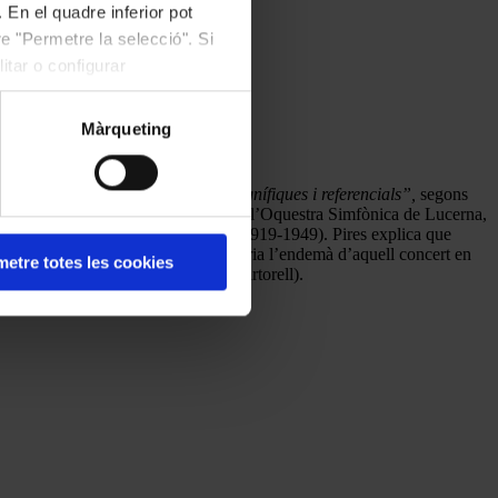
 En el quadre inferior pot
e "Permetre la selecció". Si
itar o configurar
Màrqueting
cions Goldberg
de J. S. Bach,
“magnífiques i referencials”,
segons
t per a piano
de Ravel al costat de l’Oquestra Simfònica de Lucerna,
tjaran la violinista Ginette Neveu (1919-1949). Pires explica que
ecidir-se a estudiar música; Neveu moria l’endemà d’aquell concert en
etre totes les cookies
rdinari a L’Auditori, Sala Oriol Martorell).