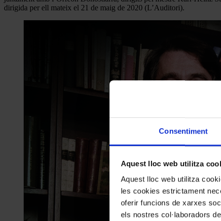
dirigida per ell mateix el 21 de maig de 2020 (L’Auditori).
Consentiment
Aquest lloc web utilitza coo
Aquest lloc web utilitza coo
les cookies estrictament nece
oferir funcions de xarxes soc
els nostres col·laboradors de