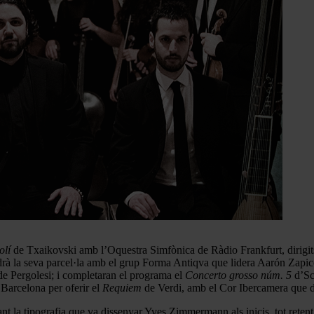
olí
de Txaikovski amb l’Oquestra Simfònica de Ràdio Frankfurt, dirigi
drà la seva parcel·la amb el grup Forma Antiqva que lidera Aarón Zapi
de Pergolesi; i completaran el programa el
Concerto grosso núm. 5
d’Sca
 Barcelona per oferir el
Requiem
de Verdi, amb el Cor Ibercamera que d
 la tipografia que va dissenyar Yves Zimmermann als inicis, tot retent h