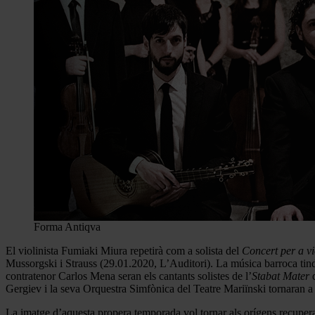
Forma Antiqva
El violinista Fumiaki Miura repetirà com a solista del
Concert per a vi
Mussorgski i Strauss (29.01.2020, L’Auditori). La música barroca tin
contratenor Carlos Mena seran els cantants solistes de l’
Stabat Mater
Gergiev i la seva Orquestra Simfònica del Teatre Mariïnski tornaran a
La imatge d’aquesta propera temporada vol tornar als orígens recuperant