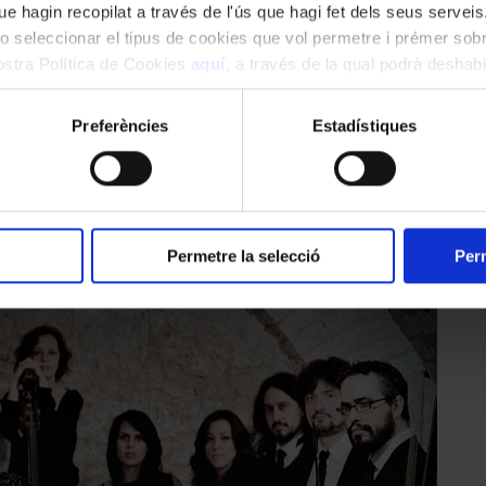
e hagin recopilat a través de l'ús que hagi fet dels seus serveis.
o seleccionar el tipus de cookies que vol permetre i prémer sobr
nostra Política de Cookies
aquí
, a través de la qual podrà deshabil
ment.
Preferències
Estadístiques
amb el pianista Evgeni Koroliov, que oferirà la seva visió de les
Varia
 Argerich (
“tenir-la cada any és un regal extraordinari”
),amb el
Concer
ano i violí format per Maria João Pires i el jove Fumiaki Miura homena
u que la impressió d’aquell concert i del so d’aquell violí la van fer d
Permetre la selecció
Perm
rdinari amb
Sonates
de Beethoven i Liszt el 3 de desembre (concert extrao