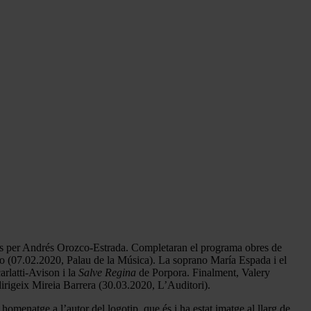
ts per Andrés Orozco-Estrada. Completaran el programa obres de
co (07.02.2020, Palau de la Música). La soprano María Espada i el
rlatti-Avison i la
Salve Regina
de Porpora. Finalment, Valery
irigeix Mireia Barrera (30.03.2020, L’Auditori).
omenatge a l’autor del logotip, que és i ha estat imatge al llarg de