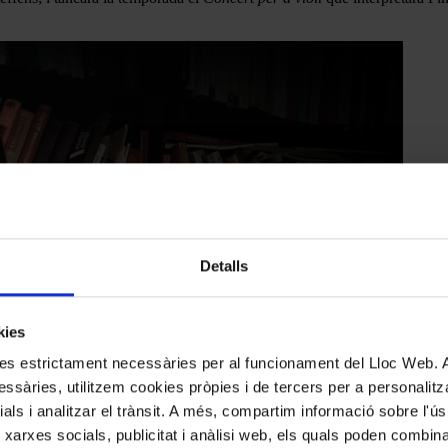
Detalls
kies
kies estrictament necessàries per al funcionament del Lloc Web.
ssàries, utilitzem cookies pròpies i de tercers per a personalitza
ials i analitzar el trànsit. A més, compartim informació sobre l'
 xarxes socials, publicitat i anàlisi web, els quals poden combin