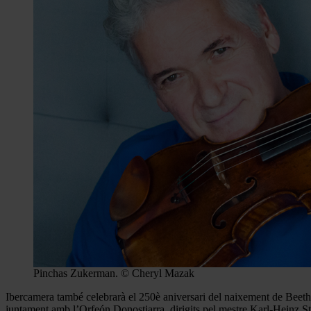
Pinchas Zukerman. © Cheryl Mazak
Ibercamera també celebrarà el 250è aniversari del naixement de Beet
juntament amb l’Orfeón Donostiarra, dirigits pel mestre Karl-Heinz St