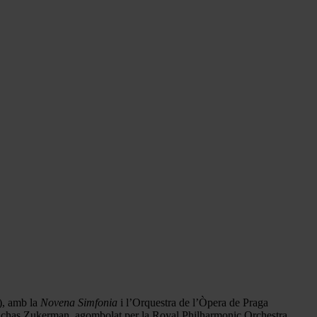
), amb la
Novena Simfonia
i l’Orquestra de l’Òpera de Praga
nchas Zukerman, agombolat per la Royal Philharmonic Orchestra,