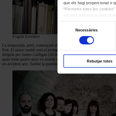
que els hagi proporcionat o qu
“Permetre totes les cookies” 
vol més informació visiti la 
les cookies en qualsevol mo
Selecció
Necessàries
de
Evgeni Koroliov
consentiment
La temporada, però, començarà el 6 de novembre (Palau de la Música) 
Prat. El piano també serà el protagonista gràcies a les mans de Martha
dirigida per James Gaffigan (20.04.2020, L’Auditori). El tàndem de pi
quan tenia quatre anys va assistir a un concert de Neveu a Lisboa i cre
Rebutjar totes
un accident aeri. També la pianista Varvara oferirà un concert extrao