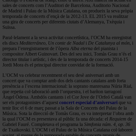
sales de concerts com l’Auditori de Barcelona, Auditorio Nacional
de Madrid i Palau de la Música Catalana, on produeix la seva pròpia
temporada de concerts d’ençà de la 2012-13. EL 2015 va realitzar
una gira de concerts per diferents ciutats d’Alemanya, Txèquia i
Suïssa.
Paral·lelament a la seva activitat concertística, l’OCM ha enregistrat
els discs
Mediterráneo
,
Un conte de Nadal
i
De Catalunya al món
, i
prepara l’enregistrament de l’òpera
Alba eterna
del pianista i
compositor Albert Guinovart. Des del seu inici, Tomàs Grau n’és el
director titular i artístic, i des de la temporada de concerts 2014-15
Jordi Mora és el principal director convidat de la formació.
L’OCM va celebrar recentment el seu desè aniversari amb un
concert que va comptar amb dos dels cantants catalans amb forta
presència a l’escena internacional: la soprano manresana Núria Rial,
que repetia col·laboració amb l’orquestra, i el baríton tarragoní
Àngel Òdena. Ambdós cantants i el Cor Jove de l’Orfeó Català van
ser els protagonistes d’aquest
concert especial d’aniversari
que va
tenir lloc el 6 de març passat a la Sala de Concerts del Palau de la
Música. Sota la direcció de Tomàs Grau, es va interpretar l’obra amb
la qual l’OCM es presentava al públic fa una dècada: el
Requiem
de
Gabriel Fauré. Completava el programa la
Simfonia núm. 4, op. 36
de Txaikovski. L’OCM i el Palau de la Música Catalana col·laboren
sovint, al marge de la temporada estable de concerts propis de