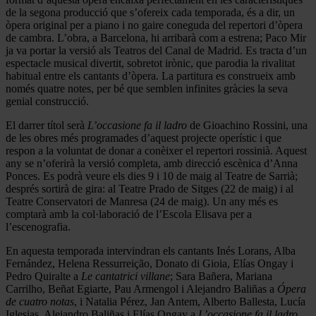
de la segona producció que s’ofereix cada temporada, és a dir, un
òpera original per a piano i no gaire coneguda del repertori d’òpera
de cambra. L’obra, a Barcelona, hi arribarà com a estrena; Paco Mir
ja va portar la versió als Teatros del Canal de Madrid. Es tracta d’un
espectacle musical divertit, sobretot irònic, que parodia la rivalitat
habitual entre els cantants d’òpera. La partitura es construeix amb
només quatre notes, per bé que semblen infinites gràcies la seva
genial construcció.
El darrer títol serà
L’occasione fa il ladro
de Gioachino Rossini, una
de les obres més programades d’aquest projecte operístic i que
respon a la voluntat de donar a conèixer el repertori rossinià. Aquest
any se n’oferirà la versió completa, amb direcció escènica d’Anna
Ponces. Es podrà veure els dies 9 i 10 de maig al Teatre de Sarrià;
després sortirà de gira: al Teatre Prado de Sitges (22 de maig) i al
Teatre Conservatori de Manresa (24 de maig). Un any més es
comptarà amb la col·laboració de l’Escola Elisava per a
l’escenografia.
En aquesta temporada intervindran els cantants Inés Lorans, Alba
Fernández, Helena Ressurreição, Donato di Gioia, Elías Ongay i
Pedro Quiralte a
Le cantatrici villane
; Sara Bañera, Mariana
Carrilho, Beñat Egiarte, Pau Armengol i Alejandro Baliñas a
Ópera
de cuatro notas
, i Natalia Pérez, Jan Antem, Alberto Ballesta, Lucía
Iglesias, Alejandro Baliñas i Elías Ongay a
L’occasione fa il ladro
.