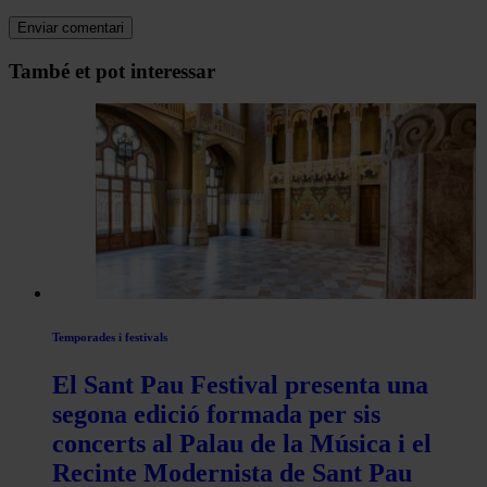
Navegar
També et pot interessar
per
les
articles
de
Actualitat
Temporades i festivals
El Sant Pau Festival presenta una
segona edició formada per sis
concerts al Palau de la Música i el
Recinte Modernista de Sant Pau