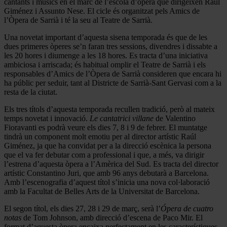
cantants i músics en el marc de l’escola d’òpera que dirigeixen Raúl
Giménez i Assunto Nese. El cicle és organitzat pels Amics de
l’Òpera de Sarrià i té la seu al Teatre de Sarrià.
Una novetat important d’aquesta sisena temporada és que de les
dues primeres òperes se’n faran tres sessions, divendres i dissabte a
les 20 hores i diumenge a les 18 hores. Es tracta d’una iniciativa
ambiciosa i arriscada; és habitual omplir el Teatre de Sarrià i els
responsables d’Amics de l’Òpera de Sarrià consideren que encara hi
ha públic per seduir, tant al Districte de Sarrià-Sant Gervasi com a la
resta de la ciutat.
Els tres títols d’aquesta temporada recullen tradició, però al mateix
temps novetat i innovació.
Le cantatrici villane
de Valentino
Fioravanti es podrà veure els dies 7, 8 i 9 de febrer. El muntatge
tindrà un component molt emotiu per al director artístic Raúl
Giménez, ja que ha convidat per a la direcció escènica la persona
que el va fer debutar com a professional i que, a més, va dirigir
l’estrena d’aquesta òpera a l’Amèrica del Sud. Es tracta del director
artístic Constantino Juri, que amb 96 anys debutarà a Barcelona.
Amb l’escenografia d’aquest títol s’inicia una nova col·laboració
amb la Facultat de Belles Arts de la Universitat de Barcelona.
El segon títol, els dies 27, 28 i 29 de març, serà l’
Ópera de cuatro
notas
de Tom Johnson, amb direcció d’escena de Paco Mir. El
format d’aquesta òpera encaixa perfectament en les característiques