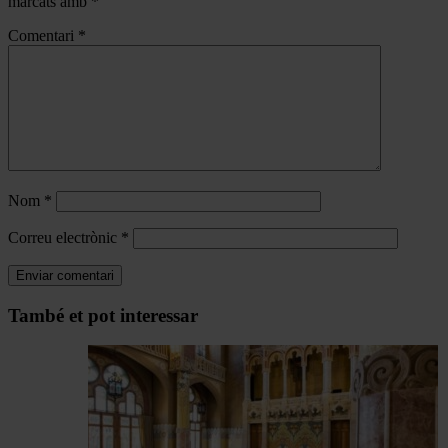
marcats amb
*
Comentari
*
Nom
*
Correu electrònic
*
Navegar
També et pot interessar
per
les
articles
de