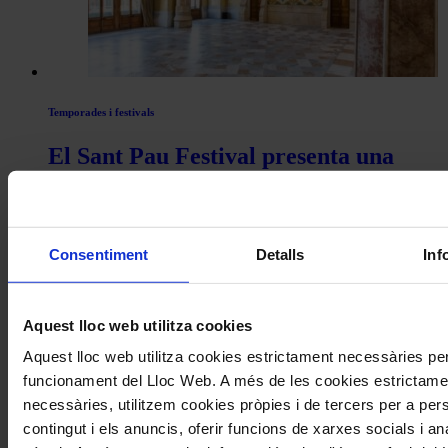
Actualitat
Temporades i festivals
El Sant Pau Festival presenta una
segona edició formada per sis
concerts al Palau de la Música i el
Recinte Modernista de Sant Pau
Consentiment
Detalls
Inf
Aquest lloc web utilitza cookies
Aquest lloc web utilitza cookies estrictament necessàries per
funcionament del Lloc Web. A més de les cookies estrictame
necessàries, utilitzem cookies pròpies i de tercers per a pers
contingut i els anuncis, oferir funcions de xarxes socials i ana