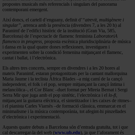
propostes musicals més referencials i singulars del panorama
contemporani emergent.
Així doncs, el cartell d’enguany, definit d’
“atrevit, multigènere i
singular”,
arrenca amb la presència (divendres 7, a les 20 h) al
Paranimf de l’edifici històric de la institució (Gran Via, 585,
Barcelona) de l’espectacle de flamenc feminista
LaboratoriA
flamenco in progress,
proposta escènica pluridisciplinària de música
i dansa en la qual quatre dones reflexionen, investiguen i
experimenten sobre la condició femenina mitjançant el flamenc,
cantat i ballat, i l’electrònica.
Els altres tres concerts, sempre en divendres i a les 20 hores al
mateix Paranimf, estaran protagonitzats per la cantant mallorquina
Maria Jaume i la teclista Àfrica Blades –a mig camí de la cançó
independent, el folk i el pop, sempre mitjançant la cançó íntima i
melancòlica–, el Cor Blanc –duet format per Mireia Bernat i Sergi
Serra Mir que juga amb el pop sintètic, l’electrònica i el
lo-fi,
mitjançant la guitarra elèctrica, el sintetitzador i les caixes de ritmes–
i el pianista Carles Viarnès –de formació clàssica, emmarcat en el
minimalisme i la música contemporània, tot afegint-hi pinzellades
d’electrònica i experimentació.
Aquests quatre debuts a Barcelona són d’entrada gratuïta, tot i que
cal descarregar-la del web (
www.ub.edu
), ja que l’aforament és