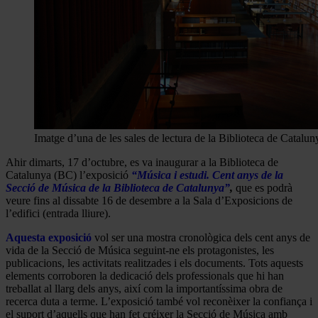
Imatge d’una de les sales de lectura de la Biblioteca de Catalun
Ahir dimarts, 17 d’octubre, es va inaugurar a la Biblioteca de
Catalunya (BC) l’exposició
“Música i estudi. Cent anys de la
Secció de Música de la Biblioteca de Catalunya”
,
que es podrà
veure fins al dissabte 16 de desembre a la Sala d’Exposicions de
l’edifici (entrada lliure).
Aquesta exposició
vol ser una mostra cronològica dels cent anys de
vida de la Secció de Música seguint-ne els protagonistes, les
publicacions, les activitats realitzades i els documents. Tots aquests
elements corroboren la dedicació dels professionals que hi han
treballat al llarg dels anys, així com la importantíssima obra de
recerca duta a terme. L’exposició també vol reconèixer la confiança i
el suport d’aquells que han fet créixer la Secció de Música amb