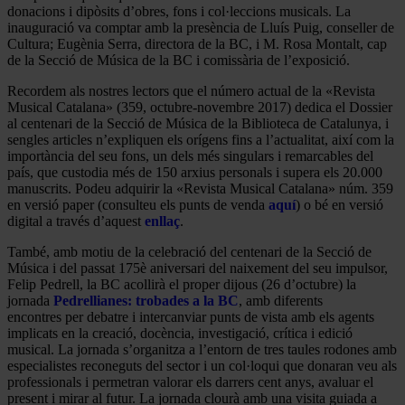
donacions i dipòsits d’obres, fons i col·leccions musicals. La
inauguració va comptar amb la presència de Lluís Puig, conseller de
Cultura; Eugènia Serra, directora de la BC, i M. Rosa Montalt, cap
de la Secció de Música de la BC i comissària de l’exposició.
Recordem als nostres lectors que el número actual de la «Revista
Musical Catalana» (359, octubre-novembre 2017) dedica el Dossier
al centenari de la Secció de Música de la Biblioteca de Catalunya, i
sengles articles n’expliquen els orígens fins a l’actualitat, així com la
importància del seu fons, un dels més singulars i remarcables del
país, que custodia més de 150 arxius personals i supera els 20.000
manuscrits. Podeu adquirir la «Revista Musical Catalana» núm. 359
en versió paper (consulteu els punts de venda
aquí
) o bé en versió
digital a través d’aquest
enllaç
.
També, amb motiu de la celebració del centenari de la Secció de
Música i del passat 175è aniversari del naixement del seu impulsor,
Felip Pedrell, la BC acollirà el proper dijous (26 d’octubre) la
jornada
Pedrellianes: trobades a la BC
, amb diferents
encontres per debatre i intercanviar punts de vista amb els agents
implicats en la creació, docència, investigació, crítica i edició
musical. La jornada s’organitza a l’entorn de tres taules rodones amb
especialistes reconeguts del sector i un col·loqui que donaran veu als
professionals i permetran valorar els darrers cent anys, avaluar el
present i mirar al futur. La jornada clourà amb una visita guiada a