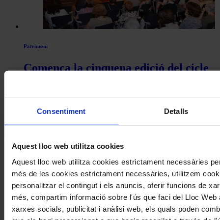
Patrimoni
Comença la cinquena edició del cicle
de conferències Intèrprets Catalans
Històrics de l’Associació Joan Manén
Consentiment
Detalls
Coneix la nostra publicació
I gaudeix a més dels següents descomptes:
Aquest lloc web utilitza cookies
20% als concerts del Palau de la Música Catalana
Aquest lloc web utilitza cookies estrictament necessàries pe
Descomptes a altres cicles de concerts col·laboradors
més de les cookies estrictament necessàries, utilitzem cooki
personalitzar el contingut i els anuncis, oferir funcions de xarx
més, compartim informació sobre l'ús que faci del Lloc Web 
xarxes socials, publicitat i anàlisi web, els quals poden com