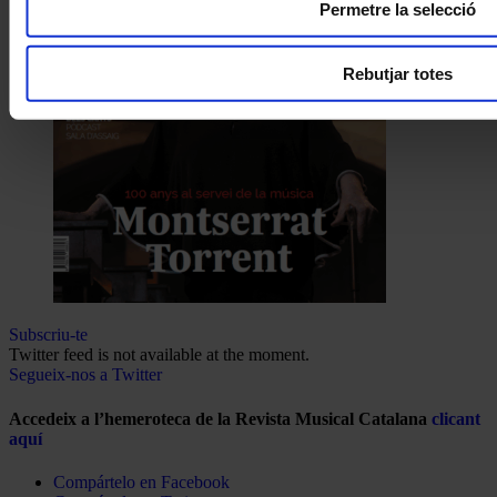
Permetre la selecció
Rebutjar totes
Subscriu-te
Twitter feed is not available at the moment.
Segueix-nos a Twitter
Accedeix a l’hemeroteca de la Revista Musical Catalana
clicant
aquí
Compártelo en Facebook