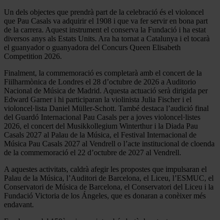
Un dels objectes que prendrà part de la celebració és el violoncel
que Pau Casals va adquirir el 1908 i que va fer servir en bona part
de la carrera. Aquest instrument el conserva la Fundació i ha estat
diversos anys als Estats Units. Ara ha tornat a Catalunya i el tocarà
el guanyador o guanyadora del Concurs Queen Elisabeth
Competition 2026.
Finalment, la commemoració es completarà amb el concert de la
Fiilharmònica de Londres el 28 d’octubre de 2026 a Auditorio
Nacional de Música de Madrid. Aquesta actuació serà dirigida per
Edward Garner i hi participaran la violinista Julia Fischer i el
violoncel·lista Daniel Müller-Schott. També destaca l’audició final
del Guardó Internacional Pau Casals per a joves violoncel·listes
2026, el concert del Musikkollegium Winterthur i la Diada Pau
Casals 2027 al Palau de la Música, el Festival Internacional de
Música Pau Casals 2027 al Vendrell o l’acte institucional de cloenda
de la commemoració el 22 d’octubre de 2027 al Vendrell.
A aquestes activitats, caldrà afegir les propostes que impulsaran el
Palau de la Música, l’Auditori de Barcelona, el Liceu, l’ESMUC, el
Conservatori de Música de Barcelona, el Conservatori del Liceu i la
Fundació Victoria de los Ángeles, que es donaran a conèixer més
endavant.