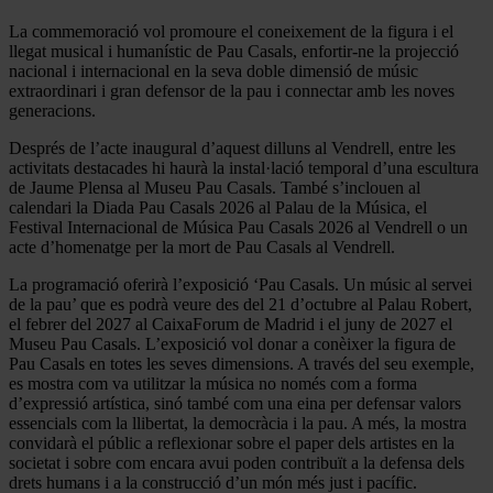
La commemoració vol promoure el coneixement de la figura i el
llegat musical i humanístic de Pau Casals, enfortir-ne la projecció
nacional i internacional en la seva doble dimensió de músic
extraordinari i gran defensor de la pau i connectar amb les noves
generacions.
Després de l’acte inaugural d’aquest dilluns al Vendrell, entre les
activitats destacades hi haurà la instal·lació temporal d’una escultura
de Jaume Plensa al Museu Pau Casals. També s’inclouen al
calendari la Diada Pau Casals 2026 al Palau de la Música, el
Festival Internacional de Música Pau Casals 2026 al Vendrell o un
acte d’homenatge per la mort de Pau Casals al Vendrell.
La programació oferirà l’exposició ‘Pau Casals. Un músic al servei
de la pau’ que es podrà veure des del 21 d’octubre al Palau Robert,
el febrer del 2027 al CaixaForum de Madrid i el juny de 2027 el
Museu Pau Casals. L’exposició vol donar a conèixer la figura de
Pau Casals en totes les seves dimensions. A través del seu exemple,
es mostra com va utilitzar la música no només com a forma
d’expressió artística, sinó també com una eina per defensar valors
essencials com la llibertat, la democràcia i la pau. A més, la mostra
convidarà el públic a reflexionar sobre el paper dels artistes en la
societat i sobre com encara avui poden contribuït a la defensa dels
drets humans i a la construcció d’un món més just i pacífic.