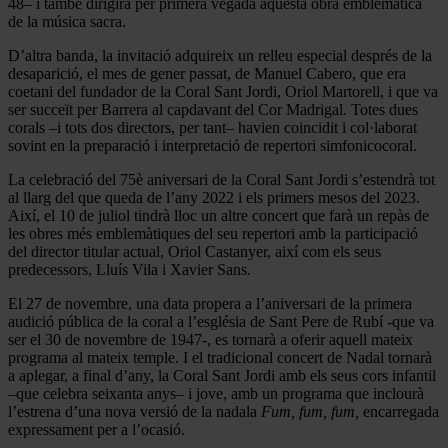
48– i també dirigirà per primera vegada aquesta obra emblemàtica
de la música sacra.
D’altra banda, la invitació adquireix un relleu especial després de la
desaparició, el mes de gener passat, de Manuel Cabero, que era
coetani del fundador de la Coral Sant Jordi, Oriol Martorell, i que va
ser succeït per Barrera al capdavant del Cor Madrigal. Totes dues
corals –i tots dos directors, per tant– havien coincidit i col·laborat
sovint en la preparació i interpretació de repertori simfonicocoral.
La celebració del 75è aniversari de la Coral Sant Jordi s’estendrà tot
al llarg del que queda de l’any 2022 i els primers mesos del 2023.
Així, el 10 de juliol tindrà lloc un altre concert que farà un repàs de
les obres més emblemàtiques del seu repertori amb la participació
del director titular actual, Oriol Castanyer, així com els seus
predecessors, Lluís Vila i Xavier Sans.
El 27 de novembre, una data propera a l’aniversari de la primera
audició pública de la coral a l’església de Sant Pere de Rubí -que va
ser el 30 de novembre de 1947-, es tornarà a oferir aquell mateix
programa al mateix temple. I el tradicional concert de Nadal tornarà
a aplegar, a final d’any, la Coral Sant Jordi amb els seus cors infantil
–que celebra seixanta anys– i jove, amb un programa que inclourà
l’estrena d’una nova versió de la nadala
Fum, fum, fum,
encarregada
expressament per a l’ocasió.