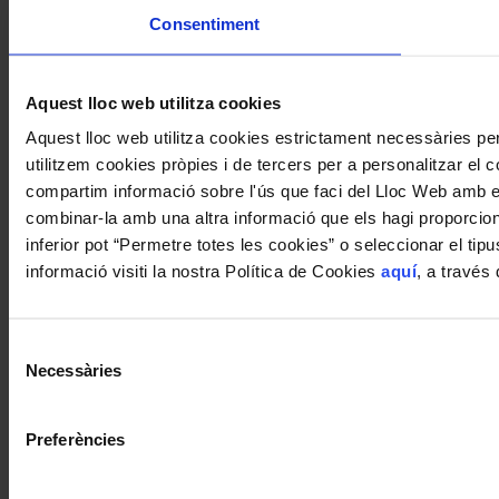
Consentiment
Aquest lloc web utilitza cookies
Aquest lloc web utilitza cookies estrictament necessàries p
utilitzem cookies pròpies i de tercers per a personalitzar el co
compartim informació sobre l'ús que faci del Lloc Web amb els
combinar-la amb una altra informació que els hagi proporciona
inferior pot “Permetre totes les cookies” o seleccionar el ti
informació visiti la nostra Política de Cookies
aquí
, a través
Selecció
Necessàries
de
consentiment
Preferències