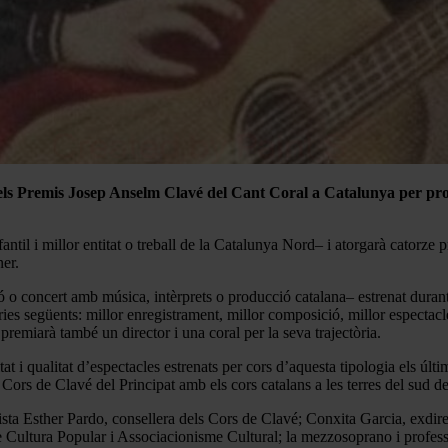
a els Premis Josep Anselm Clavé del Cant Coral a Catalunya per pro
ntil i millor entitat o treball de la Catalunya Nord– i atorgarà catorze
ner.
 o concert amb música, intèrprets o producció catalana– estrenat durant l
ories següents: millor enregistrament, millor composició, millor espectac
premiarà també un director i una coral per la seva trajectòria.
at i qualitat d’espectacles estrenats per cors d’aquesta tipologia els últi
rs de Clavé del Principat amb els cors catalans a les terres del sud de 
vista Esther Pardo, consellera dels Cors de Clavé; Conxita Garcia, exdire
Cultura Popular i Associacionisme Cultural; la mezzosoprano i professora 