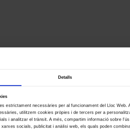
Detalls
kies
kies estrictament necessàries per al funcionament del Lloc Web.
ssàries, utilitzem cookies pròpies i de tercers per a personalitza
ials i analitzar el trànsit. A més, compartim informació sobre l'
 xarxes socials, publicitat i anàlisi web, els quals poden combin
cats amb
*