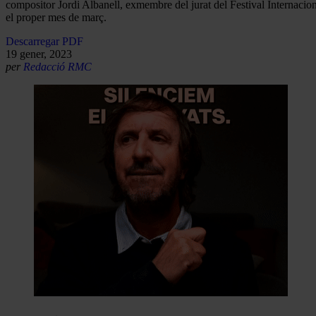
compositor Jordi Albanell, exmembre del jurat del Festival Internacion
el proper mes de març.
Descarregar PDF
19 gener, 2023
per
Redacció RMC