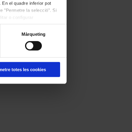
 En el quadre inferior pot
e "Permetre la selecció". Si
itar o configurar
Màrqueting
etre totes les cookies