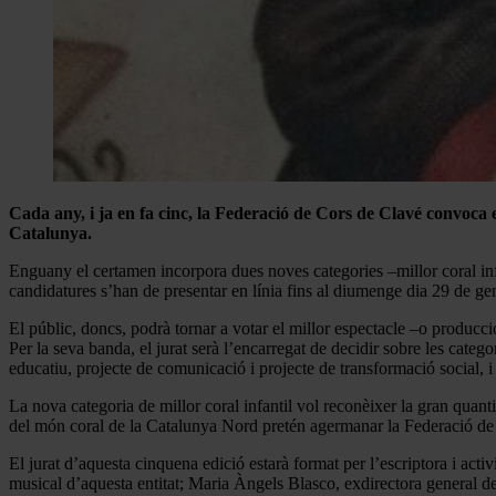
Cada any, i ja en fa cinc, la Federació de Cors de Clavé convoc
Catalunya.
Enguany el certamen incorpora dues noves categories –millor coral infa
candidatures s’han de presentar en línia fins al diumenge dia 29 de ge
El públic, doncs, podrà tornar a votar el millor espectacle –o producció
Per la seva banda, el jurat serà l’encarregat de decidir sobre les categ
educatiu, projecte de comunicació i projecte de transformació social, i 
La nova categoria de millor coral infantil vol reconèixer la gran quantit
del món coral de la Catalunya Nord pretén agermanar la Federació de Co
El jurat d’aquesta cinquena edició estarà format per l’escriptora i acti
musical d’aquesta entitat; Maria Àngels Blasco, exdirectora general de 