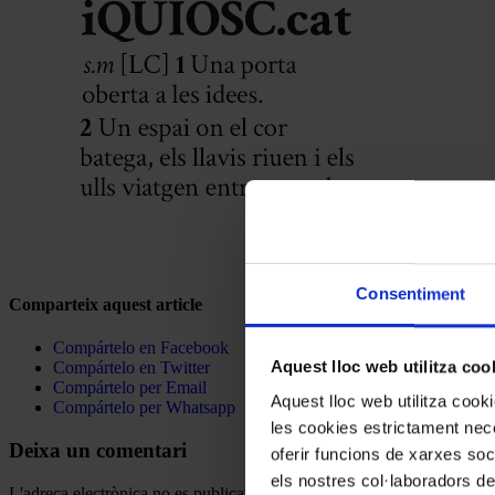
Consentiment
Comparteix aquest article
Compártelo en Facebook
Aquest lloc web utilitza coo
Compártelo en Twitter
Compártelo per Email
Aquest lloc web utilitza coo
Compártelo per Whatsapp
les cookies estrictament nece
Deixa un comentari
oferir funcions de xarxes soc
els nostres col·laboradors de
L'adreça electrònica no es publicarà.
Els camps necessaris estan mar