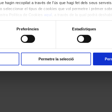
e hagin recopilat a través de l'ús que hagi fet dels seus serveis.
o seleccionar el tipus de cookies que vol permetre i prémer sobr
nostra Política de Cookies
aquí
, a través de la qual podrà deshabil
ment.
Preferències
Estadístiques
Permetre la selecció
Perm