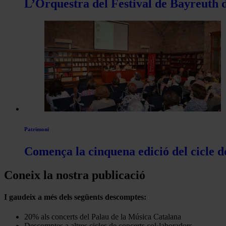
L’Orquestra del Festival de Bayreuth d
Patrimoni
Comença la cinquena edició del cicle d
Coneix la nostra publicació
I gaudeix a més dels següents descomptes:
20% als concerts del Palau de la Música Catalana
Descomptes a altres cicles de concerts col·laboradors