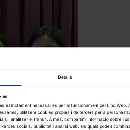
Detalls
kies
kies estrictament necessàries per al funcionament del Lloc Web.
ssàries, utilitzem cookies pròpies i de tercers per a personalitza
ials i analitzar el trànsit. A més, compartim informació sobre l'
 xarxes socials, publicitat i anàlisi web, els quals poden combin