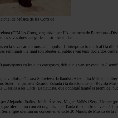
acional de Música de les Corts de
celona (CIM les Corts), organitzat per l’Ajuntament de Barcelona –Distr
n les seves dues categories: instrumental i cant.
ts en la seva carrera musical, impulsar la interpretació musical i la difus
ues semifinals i la final són obertes al públic i van tenir lloc a dos cen
0 participants en les dues categories, dels quals van ser escollits 8 sem
ch, la violinista Oksana Solovieva, la flautista Alexandra Miletic, el di
ís Soler–, el pianista Ricardo Estrada i la directora de la «Revista Mus
e Clàssica a les Corts. La flautista, que obtingué també el premi del pú
 per Alejandro Ibáñez, Julián Álvarez, Miguel Vallés i Sergi Llopart (p
(que oferiran un concert organitzat per l’aula d’extensió universitària 
Serra (que oferiran un concert en el cicle 30 Minuts de Música de la 