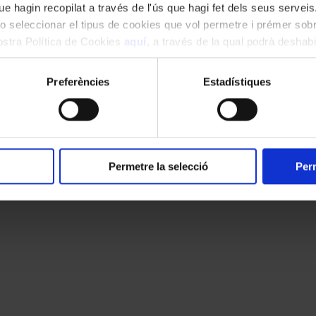
el Duval i Mercedes Gancedo
e hagin recopilat a través de l'ús que hagi fet dels seus serveis.
o seleccionar el tipus de cookies que vol permetre i prémer sobr
rític musical Jordi Maddaleno, el tenor Roberto Accurso, l’agent musical
 discogràfica Solfa Recordings, atorgà el primer premi a la soprano ar
nostra Política de Cookies
aquí
, a través de la qual podrà deshabil
 premi anà a mans de Verónica Tello, també soprano, que obtingué igual
ment.
s en el cicle Les Veus del Monestir (Rachel Duval) i la participació en 
ll).
Preferències
Estadístiques
Permetre la selecció
Perm