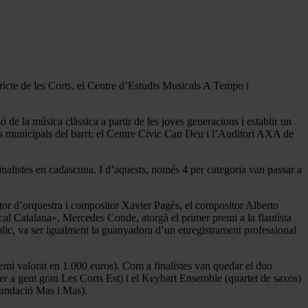
icte de les Corts, el Centre d’Estudis Musicals A Tempo i
ió de la música clàssica a partir de les joves generacions i establir un
tres municipals del barri: el Centre Cívic Can Deu i l’Auditori AXA de
ifinalistes en cadascuna. I d’aquests, només 4 per categoria van passar a
rector d’orquestra i compositor Xavier Pagès, el compositor Alberto
ical Catalana», Mercedes Conde, atorgà el primer premi a la flautista
blic, va ser igualment la guanyadora d’un enregistrament professional
remi valorat en 1.000 euros). Com a finalistes van quedar el duo
per a gent gran Les Corts Est) i el Keybart Ensemble (quartet de saxos)
Fundació Mas i Mas).