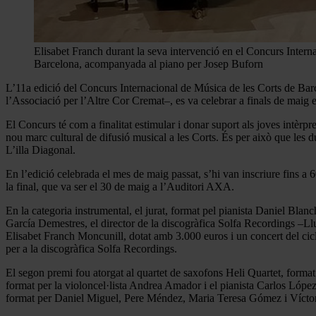
Elisabet Franch durant la seva intervenció en el Concurs Intern
Barcelona, acompanyada al piano per Josep Buforn
L’11a edició del Concurs Internacional de Música de les Corts de Bar
l’Associació per l’Altre Cor Cremat–, es va celebrar a finals de maig e
El Concurs té com a finalitat estimular i donar suport als joves intèrpre
nou marc cultural de difusió musical a les Corts. És per això que les d
L’illa Diagonal.
En l’edició celebrada el mes de maig passat, s’hi van inscriure fins a 6
la final, que va ser el 30 de maig a l’Auditori AXA.
En la categoria instrumental, el jurat, format pel pianista Daniel Blan
García Demestres, el director de la discogràfica Solfa Recordings –Llu
Elisabet Franch Moncunill, dotat amb 3.000 euros i un concert del cicl
per a la discogràfica Solfa Recordings.
El segon premi fou atorgat al quartet de saxofons Heli Quartet, format
format per la violoncel·lista Andrea Amador i el pianista Carlos López 
format per Daniel Miguel, Pere Méndez, Maria Teresa Gómez i Víctor 