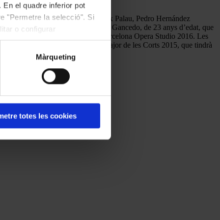
 En el quadre inferior pot
e "Permetre la selecció". Si
 Carlos Caballé, el crític musical Aleix Palau, Pedro Hernández
gentina radicada a Barcelona Mercedes Gancedo, de 23 anys d’edat, que
itar o configurar
ment una beca per participar en el Barcelona Opera Studio 2016. Les
el concert de clausura de la Festa Major de les Corts 2015, que tindrà
Màrqueting
etre totes les cookies