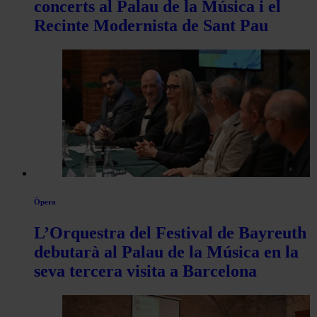
concerts al Palau de la Música i el
Recinte Modernista de Sant Pau
Òpera
L’Orquestra del Festival de Bayreuth
debutarà al Palau de la Música en la
seva tercera visita a Barcelona