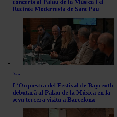
concerts al Palau de la Música i el
Recinte Modernista de Sant Pau
Òpera
L’Orquestra del Festival de Bayreuth
debutarà al Palau de la Música en la
seva tercera visita a Barcelona