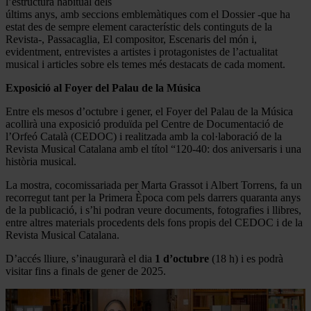
l’estructura habitual dels
últims anys, amb seccions emblemàtiques com el Dossier -que ha
estat des de sempre element característic dels continguts de la
Revista-, Passacaglia, El compositor, Escenaris del món i,
evidentment, entrevistes a artistes i protagonistes de l’actualitat
musical i articles sobre els temes més destacats de cada moment.
Exposició al Foyer del Palau de la Música
Entre els mesos d’octubre i gener, el Foyer del Palau de la Música
acollirà una exposició produïda pel Centre de Documentació de
l’Orfeó Català (CEDOC) i realitzada amb la col·laboració de la
Revista Musical Catalana amb el títol “120-40: dos aniversaris i una
història musical.
La mostra, cocomissariada per Marta Grassot i Albert Torrens, fa un
recorregut tant per la Primera Època com pels darrers quaranta anys
de la publicació, i s’hi podran veure documents, fotografies i llibres,
entre altres materials procedents dels fons propis del CEDOC i de la
Revista Musical Catalana.
D’accés lliure, s’inaugurarà el dia
1 d’octubre
(18 h) i es podrà
visitar fins a finals de gener de 2025.