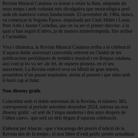
Revista Musical Catalana va tornar a veure la llum, adaptada als
nous temps i amb voluntat més divulgativa que musicològica però
amb els mateixos valors fundacionals. El novembre de 1984, doncs,
va començar la Segona Època -impulsada per Lluís Millet i Loras,
Pere Artís i Jaume Comellas, que en va ser el primer director- a la
qual n’han seguit d’altres, ja de manera ininterrompuda, fins arribar
a l’actualitat.
Viva i dinàmica, la Revista Musical Catalana arriba a la celebració
d’aquest doble aniversari convertida referent en l’àmbit de les
publicacions periòdiques de temàtica musical i en llengua catalana,
així com ja ho va ser -de fet, de manera pionera- en el seu
naixement. La Revista esdevé avui un híbrid de gran interès,
posseïdora d’un passat inspirador, atenta al present i que mira amb
il·lusió cap al futur.
Nou disseny gràfic
Coincidint amb el doble aniversari de la Revista, el número 383,
corresponent al període setembre-desembre 2024, estrena un nou
disseny gràfic –el setè de l’etapa moderna i deu anys després de
l’últim canvi-, que serà un dels llegats d’aquesta celebració.
Elaborat per Abacus –que s’encarrega del procés d’edició de la
Revista des de fa temps-, el nou llibre d’estil gràfic pretén actualitzar