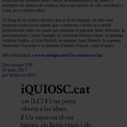
Instrumental (solistes amb o sense acompanyament de piano, i
intèrprets de música de cambra, fins a un màxim de cinc membres) i
Cant, per a solistes lírics.
Al llarg de les dotze edicions que ja té de bagatge, hi han estat
premiats molts joves talents que comencen a destacar a nivell
professional, entre els quals cal esmentar el pianista Marc Heredia, la
percussionista Carme Garrigó, la violinista Helena Satué, el pianista
Andreu Gallén, el Trio Pedrell, la soprano Sara Blanch, la soprano
Mercedes Gancedo o la flautista Elisabet Franch, entre d’altres.
Més informació a
www.atempo.net/13o-concurso-cim/
Descarregar PDF
16 juny, 2017
per
Redacció RMC