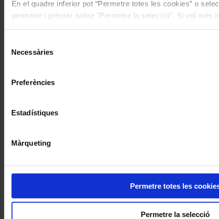
En el quadre inferior pot “Permetre totes les cookies” o selec
permetre i prémer sobre "Permetre la selecció". Si vol més inf
de Cookies
aquí
, a través de la qual podrà deshabilitar o co
moment.
Selecció
Necessàries
de
consentiment
Preferències
Estadístiques
Màrqueting
Permetre totes les cookie
Permetre la selecció