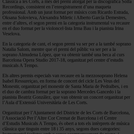
Clàssica a les Corts, a més del premi atorgat per la discogràfica Solfa
Recordings, consistent en l’enregistrament d’una maqueta
professional. Amb un jurat format per músics com Ricardo Estrada,
Oksana Solovieva, Alexandra Miletic i Alberto García Demestres,
entre d’altres, el segon premi en la categoria instrumental va recaure
en el duo format per la violoncel·lista Irma Bau i la pianista Irina
Veselova.
En la categoria de cant, el segon premi va ser per a la també soprano
Natalia Salom, mentre que el premi del públic va ser per a la
soprano Almudena López, que va obtenir també una beca al curs
Barcelona Opera Studio 2017-18, organitzat pel centre d’estudis
musicals A Tempo.
Els altres premis especials van recaure en la mezzosoprano Helena
Isabel Ressureiçao, en forma de concert del cicle Les Veus del
Monestir, organitzat pel monestir de Santa Maria de Pedralbes, i en
el duo de cambra format per la soprano Mercedes Gancedo i la
pianista Beatriz González, que van obtenir un concert organitzat per
l’Aula d’Extensió Universitària de Les Corts.
Organitzat per l’Ajuntament del Districte de les Corts de Barcelona,
l’Associació Per l’Altre Cor Cremat de Barcelona i el Centre
d’Estudis Musicals A Tempo, és obert a tots els intèrprets de música
clàssica que tinguin entre 18 i 35 anys, segons dues categories: