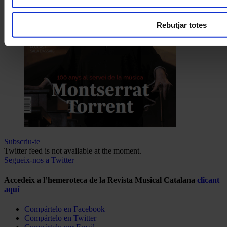
Rebutjar totes
Subscriu-te
Twitter feed is not available at the moment.
Segueix-nos a Twitter
Accedeix a l’hemeroteca de la Revista Musical Catalana
clicant
aquí
Compártelo en Facebook
Compártelo en Twitter