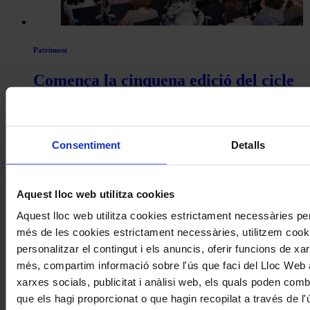
Patrimoni
Comença la cinquena edició del cicle
de conferències Intèrprets Catalans
Històrics de l’Associació Joan Manén
Consentiment
Detalls
Coneix la nostra publicació
I gaudeix a més dels següents descomptes:
Aquest lloc web utilitza cookies
20% als concerts del Palau de la Música Catalana
Aquest lloc web utilitza cookies estrictament necessàries pe
Descomptes a altres cicles de concerts col·laboradors
més de les cookies estrictament necessàries, utilitzem cooki
personalitzar el contingut i els anuncis, oferir funcions de xarx
més, compartim informació sobre l'ús que faci del Lloc Web 
xarxes socials, publicitat i anàlisi web, els quals poden com
que els hagi proporcionat o que hagin recopilat a través de l'