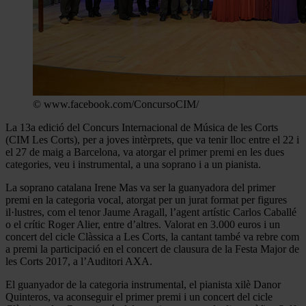
© www.facebook.com/ConcursoCIM/
La 13a edició del Concurs Internacional de Música de les Corts
(CIM Les Corts), per a joves intèrprets, que va tenir lloc entre el 22 i
el 27 de maig a Barcelona, va atorgar el primer premi en les dues
categories, veu i instrumental, a una soprano i a un pianista.
La soprano catalana Irene Mas va ser la guanyadora del primer
premi en la categoria vocal, atorgat per un jurat format per figures
il·lustres, com el tenor Jaume Aragall, l’agent artístic Carlos Caballé
o el crític Roger Alier, entre d’altres. Valorat en 3.000 euros i un
concert del cicle Clàssica a Les Corts, la cantant també va rebre com
a premi la participació en el concert de clausura de la Festa Major de
les Corts 2017, a l’Auditori AXA.
El guanyador de la categoria instrumental, el pianista xilè Danor
Quinteros, va aconseguir el primer premi i un concert del cicle