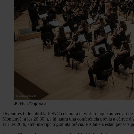
JONC. © igor.cat
Divendres 6 de juliol la JONC celebrarà el vint-i-cinquè aniversari de
Montanyà, a les 20.30 h, i hi haurà una conferència prèvia a càrrec d’A
11 i les 20 h, amb inscripció gratuïta prèvia. Els tallers estan pensats p