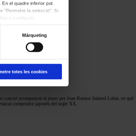
 En el quadre inferior pot
e "Permetre la selecció". Si
itar o configurar
Màrqueting
etre totes les cookies
à un concert acompanyat al piano per Joan Ramon Salamó Labat, en què
stacat compositor japonès del segle XX.