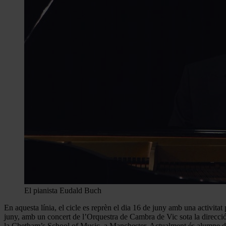
El pianista Eudald Buch
En aquesta línia, el cicle es reprèn el dia 16 de juny amb una activit
juny, amb un concert de l’Orquestra de Cambra de Vic sota la direcció
la Chetham’s School of Music, a Manchester. Actualment és alumne de