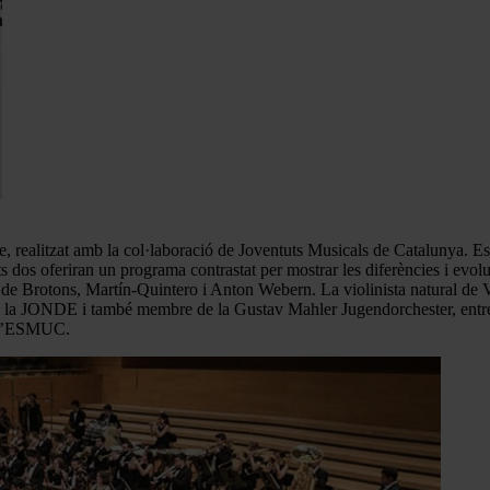
le, realitzat amb la col·laboració de Joventuts Musicals de Catalunya. Es 
os oferiran un programa contrastat per mostrar les diferències i evoluci
res de Brotons, Martín-Quintero i Anton Webern. La violinista natural de
C i la JONDE i també membre de la Gustav Mahler Jugendorchester, entre 
a l’ESMUC.