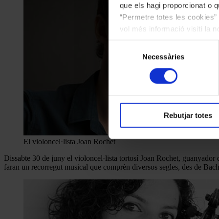
que els hagi proporcionat o qu
“Permetre totes les cookies” 
vol més informació visiti la 
les cookies en qualsevol mo
Selecció
Necessàries
de
consentiment
Rebutjar totes
El violoncel·lista Joan Rochet
Dissabte 30 de juny el violoncel·lista tortosí Joan Rochet, guanyad
faran un recorregut musical que comprèn diversos segles, des de Bac