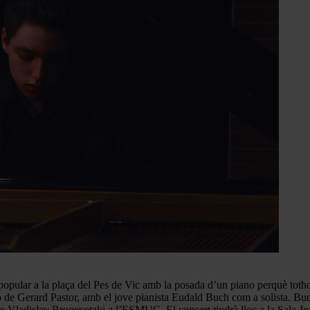
at popular a la plaça del Pes de Vic amb la posada d’un piano perquè tot
 de Gerard Pastor, amb el jove pianista Eudald Buch com a solista. Buch
 Vladislav Bronevetzki a l’ESMUC. El concert tindrà lloc a la Sala Jo