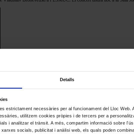
Detalls
kies
kies estrictament necessàries per al funcionament del Lloc Web.
ollirà el recital pianístic de la francesa Charlotte Goulaud, guanyador
éniz i Robert Schumann. L’endemà, 27 de juny, als Jardins de L’Atlàntid
ssàries, utilitzem cookies pròpies i de tercers per a personalitza
 A. Mozart que va popularitzar la llegenda de la rivalitat entre Mozart 
ials i analitzar el trànsit. A més, compartim informació sobre l'
a Puig-Porret que el curs vinent realitzaran l’últim curs de nivell ele
 xarxes socials, publicitat i anàlisi web, els quals poden combin