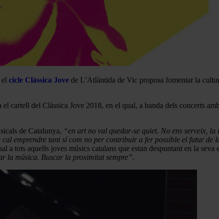
 el
cicle Clàssica Jove
de L’Atlàntida de Vic proposa fomentar la cultur
l cartell del Clàssica Jove 2018, en el qual, a banda dels concerts amb f
sicals de Catalunya,
“en art no val quedar-se quiet. No ens serveix, la 
 cal emprendre tant sí com no per contribuir a fer possible el futur de 
l a tots aquells joves músics catalans que estan despuntant en la seva et
r la música. Buscar la proximitat sempre”.