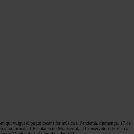
hom qui vulgui el pugui tocar i fer música i, l’endemà, diumenge, 17 de
 s’ha format a l’Escolania de Montserrat, al Conservatori de Vic i a
aquim Maideu de L’Atlàntida, a les 18 h.