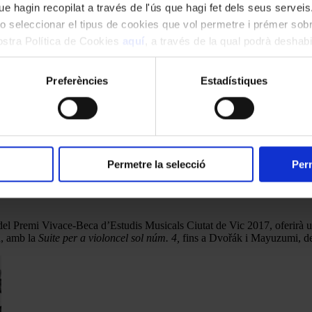
e hagin recopilat a través de l'ús que hagi fet dels seus serveis.
o seleccionar el tipus de cookies que vol permetre i prémer sobr
nostra Política de Cookies
aquí
, a través de la qual podrà deshabil
ment.
Preferències
Estadístiques
Permetre la selecció
Perm
or del Premi Vivace-Beca d’Estudis Musicals Ciutat de Vic 2017, oferir
h, amb la
Suite per a violoncel sol núm. 4,
fins a Dvořák i Mayuzumi, de