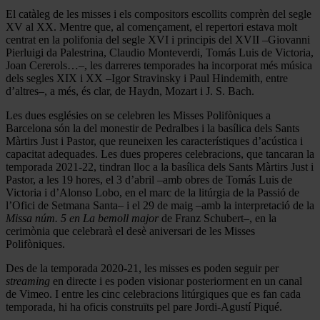
El catàleg de les misses i els compositors escollits comprèn del segle
XV al XX. Mentre que, al començament, el repertori estava molt
centrat en la polifonia del segle XVI i principis del XVII –Giovanni
Pierluigi da Palestrina, Claudio Monteverdi, Tomás Luis de Victoria,
Joan Cererols…–, les darreres temporades ha incorporat més música
dels segles XIX i XX –Igor Stravinsky i Paul Hindemith, entre
d’altres–, a més, és clar, de Haydn, Mozart i J. S. Bach.
Les dues esglésies on se celebren les Misses Polifòniques a
Barcelona són la del monestir de Pedralbes i la basílica dels Sants
Màrtirs Just i Pastor, que reuneixen les característiques d’acústica i
capacitat adequades. Les dues properes celebracions, que tancaran la
temporada 2021-22, tindran lloc a la basílica dels Sants Màrtirs Just i
Pastor, a les 19 hores, el 3 d’abril –amb obres de Tomás Luis de
Victoria i d’Alonso Lobo, en el marc de la litúrgia de la Passió de
l’Ofici de Setmana Santa– i el 29 de maig –amb la interpretació de la
Missa núm. 5 en La bemoll major
de Franz Schubert–, en la
cerimònia que celebrarà el desè aniversari de les Misses
Polifòniques.
Des de la temporada 2020-21, les misses es poden seguir per
streaming
en directe i es poden visionar posteriorment en un canal
de Vimeo. I entre les cinc celebracions litúrgiques que es fan cada
temporada, hi ha oficis construïts pel pare Jordi-Agustí Piqué.