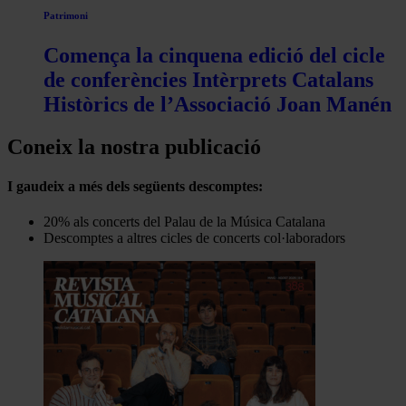
Patrimoni
Comença la cinquena edició del cicle
de conferències Intèrprets Catalans
Històrics de l’Associació Joan Manén
Coneix la nostra publicació
I gaudeix a més dels següents descomptes:
20% als concerts del Palau de la Música Catalana
Descomptes a altres cicles de concerts col·laboradors