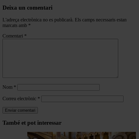
Deixa un comentari
L'adreça electrònica no es publicarà.
Els camps necessaris estan
marcats amb
*
Comentari
*
Nom
*
Correu electrònic
*
Navegar
També et pot interessar
per
les