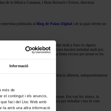
lau de la Música Catalana, i Buia Reixach i Feixes, directora
 entrevista publicada al
Blog de Palau Digital
i de la qual oferim un
tat motivadora que ens ha permès treballar molt a fons en alguns
t era un aspecte que amb el Cor de Noies havíem treballat molt poc.
a” que sempre t’ajuda. I ha estat una bona excusa per posar-se les
Informació
m una oportunitat de viure una experiència diferent, independentment
tual i procurar gaudir i fer gaudir.
 A més de
r el contingut i els anuncis,
 també hi participi com a cor concursant. Em van fer, doncs, la
 per al Cor, una oportunitat magnífica per treballar i ens hi vam
ús que faci del Lloc Web amb
es d’aquesta final.
ar-la amb una altra informació