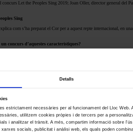
l concurs Let the Peoples Sing 2019; Joan Oller, director general del Pa
Peoples Sing
xplica com s’ha preparat el Cor per a aquest repte internacional, en una
n un concurs d’aquestes característiques?
 a nosaltres no és gens habitual el format “concurs”, ha estat una activi
a semifinal com a la final, la presentació de repertori
a cappella,
i aques
r Josep Surinyac–, que costa de vegades ser valent i treure’t la “cross
Detalls
oies estan motivades?
concursen. Algunes ho viuen com un concurs, una competició; d’altres co
hi a fer el millor paper possible, mostrar el Cor que són en el moment ac
kies
kies estrictament necessàries per al funcionament del Lloc Web.
ssàries, utilitzem cookies pròpies i de tercers per a personalitza
 es celebrarà l’LTPS, es considera adient que algun dels cors del Palau
 amb la Direcció Artística del Palau. Ens va semblar un repte fantàstic
ials i analitzar el trànsit. A més, compartim informació sobre l'
a gairebé un any– i la vam passar. Il·lusió màxima! I ara som a les port
 xarxes socials, publicitat i anàlisi web, els quals poden combin