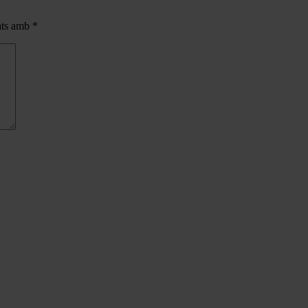
cats amb
*