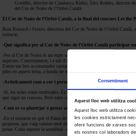
Gordillo, director de Catalunya Ràdio; Àlex Robles, director de
del Cor de Noies de l’Orfeó Català
El Cor de Noies de l’Orfeó Català, a la final del concurs Let the 
Buia Reixach i Feixes, directora del Cor de Noies de l’Orfeó Català, e
extracte.
-Què significa per al Cor de Noies de l’Orfeó Català participar e
-Per al Cor de Noies és un repte artístic molt important. Tot i que per
aspectes. Concretament, i a tall d’exemple, el concurs exigeix, tant a l
Estem tan ben acostumades cantant amb piano –meravellosament tocat pe
piles en aquest tema, a banda de molts d’altres.
Consentiment
-Artísticament com a cor i personalment com a grup humà, ¿les n
-Sí, les noies estan motivades. És una sensació diferent pensar que 
que sigui un concurs. Però totes conflueixen en la idea que volen anar-
Aquest lloc web utilitza coo
-Com es va plantejar o gestar aquesta participació?
Aquest lloc web utilitza coo
les cookies estrictament nece
-En el moment en què el Palau de la Música Catalana esdevé el marc on
proposta, que vaig valorar molt detingudament amb el meu equip i també
oferir funcions de xarxes soc
posar. Calia superar la semifinal –un enregistrament que vam entregar f
els nostres col·laboradors de