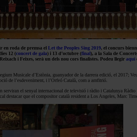
ir en roda de premsa el
Let the Peoples Sing 2019
, el concurs bien
dies 12 (
concert de gala
) i 13 d’octubre (
final
), a la Sala de Concer
eixach i Feixes, serà un dels nou cors finalistes. Podeu llegir
aquí
Collegium Musicale d’Estònia, guanyador de la darrera edició, el 2017; 
ció de l’esdeveniment, i l’Orfeó Català, com a amfitrió.
 serviran el senyal internacional de televisió i ràdio i Catalunya Ràdio 
 cal destacar que el compositor català resident a Los Angeles, Marc Tim