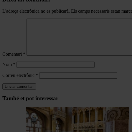
L'adreça electrònica no es publicarà.
Els camps necessaris estan mar
Comentari
*
Nom
*
Correu electrònic
*
Navegar
També et pot interessar
per
les
articles
de