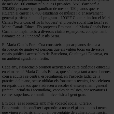
de més de 100 entitats públiques i privades. Així, s’arribarà a
330.000 persones que gaudiran de més de 150 pianos que se
situaran al carrer, i 6.400 estudiants de música i d’ensenyament
general participaran en el programa. L’OFF Concurs inclou el Maria
Canals Porta Cua, el Tu hi toques?, el projecte social Em toca! i el
Maria Canals Educa. Els projectes Em toca! i el Maria Canals Porta
Cua, amb implantació a diverses ciutats espanyoles, compten amb
l’aliança de la Fundació Jesús Serra.
El Maria Canals Porta Cua consisteix a posar pianos de cua a
disposició de qualsevol persona que els vulgui tocar en diversos
espais públics i accessibles de Barcelona, Catalunya i Espanya, en
un ambient agradable i festiu.
Cada any, l’associació promou activitats de caire didàctic i educatiu
en el marc del Maria Canals Educa, que s’adreça tant a nens i nenes
com a adults i se centra, especialment, en l’aspecte lúdic de la
pràctica del piano, sense oblidar els fonaments tècnics, i se celebren
en espais diversos que s’adrecen a escoles d’ensenyament general
(infantil, primària i secundària), escoles de música, conservatoris i
centres superiors, comunitat universitària i gent gran.
Em toca! és el projecte amb més vocació social. Ofereix
l’oportunitat de conèixer i aprendre a tocar el piano a nens i nenes
que viuen en barris amb un alt percentatge de vulnerabilitat social.