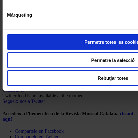
Màrqueting
Permetre totes les cooki
Permetre la selecció
Rebutjar totes
Subscriu-te
Twitter feed is not available at the moment.
Segueix-nos a Twitter
Accedeix a l’hemeroteca de la Revista Musical Catalana
clicant
aquí
Compártelo en Facebook
Compártelo en Twitter