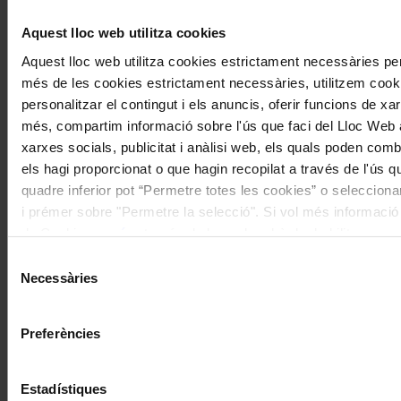
Aquest lloc web utilitza cookies
Aquest lloc web utilitza cookies estrictament necessàries pe
més de les cookies estrictament necessàries, utilitzem cooki
personalitzar el contingut i els anuncis, oferir funcions de xarx
més, compartim informació sobre l'ús que faci del Lloc Web 
xarxes socials, publicitat i anàlisi web, els quals poden com
els hagi proporcionat o que hagin recopilat a través de l'ús q
quadre inferior pot “Permetre totes les cookies” o selecciona
i prémer sobre "Permetre la selecció". Si vol més informació vi
de Cookies
aquí
, a través de la qual podrà deshabilitar o co
moment.
Selecció
Necessàries
de
consentiment
Preferències
Estadístiques