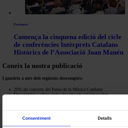
Patrimoni
Comença la cinquena edició del cicle
de conferències Intèrprets Catalans
Històrics de l’Associació Joan Manén
Coneix la nostra publicació
I gaudeix a més dels següents descomptes:
20% als concerts del Palau de la Música Catalana
Descomptes a altres cicles de concerts col·laboradors
Consentiment
Detalls