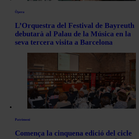
Òpera
L’Orquestra del Festival de Bayreuth
debutarà al Palau de la Música en la
seva tercera visita a Barcelona
Patrimoni
Comença la cinquena edició del cicle