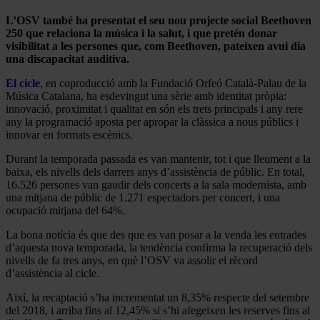
L’OSV també ha presentat el seu nou projecte social Beethoven
250 que relaciona la música i la salut, i que pretén donar
visibilitat a les persones que, com Beethoven, pateixen avui dia
una discapacitat auditiva.
El cicle
, en coproducció amb la Fundació Orfeó Català-Palau de la
Música Catalana, ha esdevingut una sèrie amb identitat pròpia:
innovació, proximitat i qualitat en són els trets principals i any rere
any la programació aposta per apropar la clàssica a nous públics i
innovar en formats escènics.
Durant la temporada passada es van mantenir, tot i que lleument a la
baixa, els nivells dels darrers anys d’assistència de públic. En total,
16.526 persones
van gaudir dels concerts a la sala modernista, amb
una mitjana de públic de 1.271 espectadors per concert, i una
ocupació mitjana del 64%.
La bona notícia és que des que es van posar a la venda les entrades
d’aquesta nova temporada, la tendència confirma la recuperació dels
nivells de fa tres anys, en què l’OSV va assolir el rècord
d’assistència al cicle.
Així, la recaptació s’ha incrementat un 8,35% respecte del setembre
del 2018, i arriba fins al 12,45% si s’hi afegeixen les reserves fins al