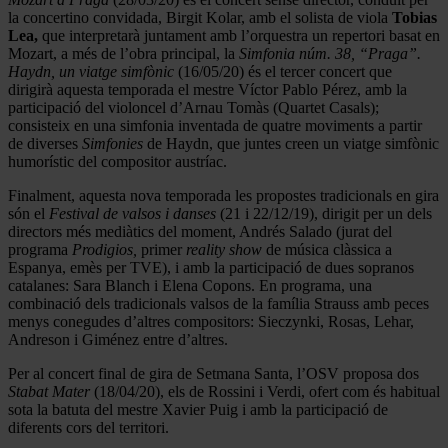
la concertino convidada, Birgit Kolar, amb el solista de viola
Tobias
Lea,
que interpretarà juntament amb l’orquestra un repertori basat en
Mozart, a més de l’obra principal, la
Simfonia núm. 38, “Praga”.
Haydn, un viatge simfònic
(16/05/20) és el tercer concert que
dirigirà aquesta temporada el mestre Víctor Pablo Pérez, amb la
participació del violoncel d’Arnau Tomàs (Quartet Casals);
consisteix en una simfonia inventada de quatre moviments a partir
de diverses
Simfonies
de Haydn, que juntes creen un viatge simfònic
humorístic del compositor austríac.
Finalment, aquesta nova temporada les propostes tradicionals en gira
són el
Festival de valsos i danses
(21 i 22/12/19), dirigit per un dels
directors més mediàtics del moment, Andrés Salado (jurat del
programa
Prodigios,
primer
reality show
de música clàssica a
Espanya, emès per TVE), i amb la participació de dues sopranos
catalanes: Sara Blanch i Elena Copons. En programa, una
combinació dels tradicionals valsos de la família Strauss amb peces
menys conegudes d’altres compositors: Sieczynki, Rosas, Lehar,
Andreson i Giménez entre d’altres.
Per al concert final de gira de Setmana Santa, l’OSV proposa dos
Stabat Mater
(18/04/20), els de Rossini i Verdi, ofert com és habitual
sota la batuta del mestre Xavier Puig i amb la participació de
diferents cors del territori.