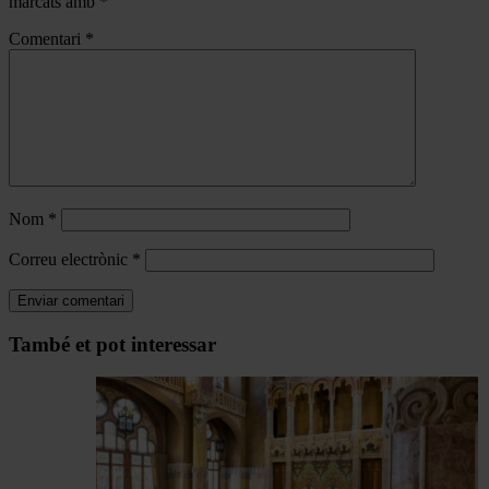
marcats amb
*
Comentari
*
Nom
*
Correu electrònic
*
Navegar
També et pot interessar
per
les
articles
de