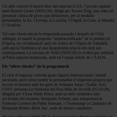
Un altre concert d’aquest bloc tan especial és
Els 7 pecats capitals
amb Ramon Gener
(18/01/20), dirigit per Xavier Puig, una selecció
personal i única de peces que defineixen, per al mediàtic
presentador, la Ira, l’Enveja, la Luxúria, l’Orgull, la Gola, la Mandra
i l’Avarícia.
Tal com vàrem iniciar la temporada passada i després de l’èxit
obtingut, es manté la proposta “semiescenificada” de la producció
d’òpera, en col·laboració amb els Amics de l’Òpera de Sabadell,
amb qui la Simfònica té una llarguíssima relació des dels seu
començament: La traviata
de Verdi
(29/02/20) és el títol que arribarà
al Palau aquesta temporada, amb tot l’equip artístic de l’AAOS.
Els “altres clàssics” de la programació
El cicle d’enguany convida grans figures internacionals i també
nacionals, però sense perdre la personalitat d’orquestra propera que
recorre el territori amb les gires de Setmana Santa i Nadal. Així,
l’OSV presenta
La
Simfonia del Nou Món
de Dvořák
(05/10/20),
dirigida per Víctor Pablo Pérez, amb un dels violinistes més
sol·licitats del moment, Benjamin Schmid, que interpretarà la
Fantasia Carmen
de Pablo Sarasate, i l’homenatge a Catalunya de
Benjamin Britten
Mont Juic, suite de danses catalanes
.
Mozart a Praga
(28/03/20) és el concert sense director, conduït per