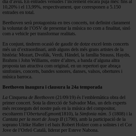
dia d’avui
.
En entrades venudes l’increment encara puja més: fins al
10,20% i el 13,99%, respectivament, que corresponen a 5.150
entrades en total.
Beethoven serà protagonista en tres concerts, tot definint clarament
la voluntat de l’OSV de presentar la música no com a finalitat, sinó
com a vehicle per transformar realitats.
En conjunt, tindrem ocasió de gaudir de dotze excel·lents concerts
més un d’extraordinari, amb alguns dels més grans artistes de la
història: Mozart, Dvořák, Verdi, Händel, la família Strauss, Haydn,
Brahms i John Williams, entre d’altres, a banda d’alguna altra
proposta tan atractiva com original, en un repertori que abraça
simfonies, concerts, bandes sonores, danses, valsos, obertures i
música barroca.
Beethoven inaugura i clausura la 24a temporada
La
Cinquena
de Beethoven
(21/09/19) és l’emblemàtica obra del
primer concert. Sota la direcció de Salvador Mas, un dels experts
més reconeguts del nostre país en la música del compositor,
escoltarem l’
OberturaEgmont
(1810), la
Simfonia núm. 5
(1808) i la
Cantata per la mort de Josep II
(1790), amb la participació de la
soprano Ulrike Haller i el baix Robert Holzer com a solistes i el Cor
Jove de l’Orfeó Català, liderat per Esteve Nabona.