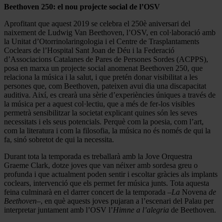
Beethoven 250: el nou projecte social de l’OSV
Aprofitant que aquest 2019 se celebra el 250è aniversari del
naixement de Ludwig Van Beethoven, l’OSV, en col·laboració amb
la Unitat d’Otorrinolaringologia i el Centre de Trasplantaments
Coclears de l’Hospital Sant Joan de Déu i la Federació
d’Associacions Catalanes de Pares de Persones Sordes (ACPPS),
posa en marxa un projecte social anomenat Beethoven 250, que
relaciona la música i la salut, i que pretén donar visibilitat a les
persones que, com Beethoven, pateixen avui dia una discapacitat
auditiva. Així, es crearà una sèrie d’experiències úniques a través de
la música per a aquest col·lectiu, que a més de fer-los visibles
permetrà sensibilitzar la societat explicant quines són les seves
necessitats i els seus potencials. Perquè com la poesia, com l’art,
com la literatura i com la filosofia, la música no és només de qui la
fa, sinó sobretot de qui la necessita.
Durant tota la temporada es treballarà amb la Jove Orquestra
Graeme Clark, dotze joves que van néixer amb sordesa greu o
profunda i que actualment poden sentir i escoltar gràcies als implants
coclears, intervenció que els permet fer música junts. Tota aquesta
feina culminarà en el darrer concert de la temporada –
La
Novena
de
Beethoven
–, en què aquests joves pujaran a l’escenari del Palau per
interpretar juntament amb l’OSV l’
Himne a l’alegria
de Beethoven.