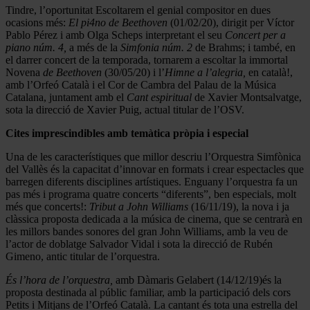
Tindre, l’oportunitat Escoltarem el genial compositor en dues
ocasions més:
El pi4no de Beethoven
(01/02/20), dirigit per Víctor
Pablo Pérez i amb Olga Scheps interpretant el seu
Concert per a
piano núm. 4,
a més de la
Simfonia núm. 2
de Brahms; i també, en
el darrer concert de la temporada, tornarem a escoltar la immortal
Novena
de Beethoven
(30/05/20) i l’
Himne a l’alegria,
en català!,
amb l’Orfeó Català i el Cor de Cambra del Palau de la Música
Catalana, juntament amb el
Cant espiritual
de Xavier Montsalvatge,
sota la direcció de
Xavier Puig, actual titular de l’OSV.
Cites imprescindibles amb temàtica pròpia i especial
Una de les característiques que millor descriu l’Orquestra Simfònica
del Vallès és la capacitat d’innovar en formats i crear espectacles que
barregen diferents disciplines artístiques. Enguany l’orquestra fa un
pas més i programa quatre concerts “diferents”, ben especials, molt
més que concerts!:
Tribut a John Williams
(16/11/19), la nova i ja
clàssica proposta dedicada a la música de cinema, que se centrarà en
les millors bandes sonores del gran John Williams, amb la veu de
l’actor de doblatge Salvador Vidal i sota la direcció de Rubén
Gimeno,
antic titular de l’orquestra.
És l’hora de l’orquestra,
amb Dàmaris Gelabert (14/12/19)és la
proposta destinada al públic familiar, amb la participació dels cors
Petits i Mitjans de l’Orfeó Català. La cantant és tota una estrella del