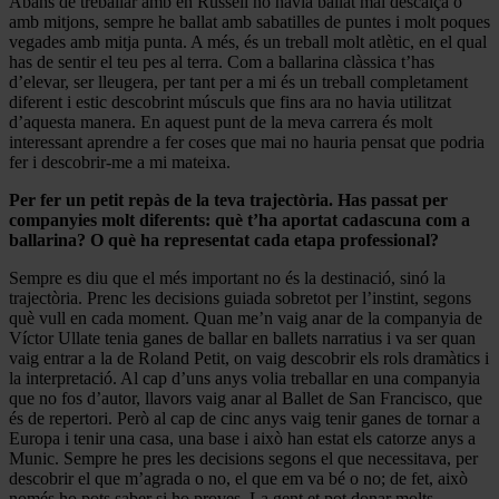
Abans de treballar amb en Russell no havia ballat mai descalça o
amb mitjons, sempre he ballat amb sabatilles de puntes i molt poques
vegades amb mitja punta. A més, és un treball molt atlètic, en el qual
has de sentir el teu pes al terra. Com a ballarina clàssica t’has
d’elevar, ser lleugera, per tant per a mi és un treball completament
diferent i estic descobrint músculs que fins ara no havia utilitzat
d’aquesta manera. En aquest punt de la meva carrera és molt
interessant aprendre a fer coses que mai no hauria pensat que podria
fer i descobrir-me a mi mateixa.
Per fer un petit repàs de la teva trajectòria. Has passat per
companyies molt diferents: què t’ha aportat cadascuna com a
ballarina? O què ha representat cada etapa professional?
Sempre es diu que el més important no és la destinació, sinó la
trajectòria. Prenc les decisions guiada sobretot per l’instint, segons
què vull en cada moment. Quan me’n vaig anar de la companyia de
Víctor Ullate tenia ganes de ballar en ballets narratius i va ser quan
vaig entrar a la de Roland Petit, on vaig descobrir els rols dramàtics i
la interpretació. Al cap d’uns anys volia treballar en una companyia
que no fos d’autor, llavors vaig anar al Ballet de San Francisco, que
és de repertori. Però al cap de cinc anys vaig tenir ganes de tornar a
Europa i tenir una casa, una base i això han estat els catorze anys a
Munic. Sempre he pres les decisions segons el que necessitava, per
descobrir el que m’agrada o no, el que em va bé o no; de fet, això
només ho pots saber si ho proves. La gent et pot donar molts