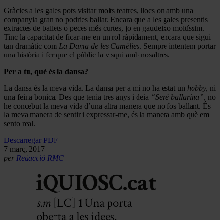
Gràcies a les gales pots visitar molts teatres, llocs on amb una
companyia gran no podries ballar. Encara que a les gales presentis
extractes de ballets o peces més curtes, jo en gaudeixo moltíssim.
Tinc la capacitat de ficar-me en un rol ràpidament, encara que sigui
tan dramàtic com
La Dama de les Camèlies
. Sempre intentem portar
una història i fer que el públic la visqui amb nosaltres.
Per a tu, què és la dansa?
La dansa és la meva vida. La dansa per a mi no ha estat un
hobby,
ni
una feina bonica. Des que tenia tres anys i deia
“Seré ballarina”,
no
he concebut la meva vida d’una altra manera que no fos ballant. És
la meva manera de sentir i expressar-me, és la manera amb què em
sento real.
Descarregar PDF
7 març, 2017
per
Redacció RMC