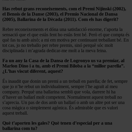
Has rebut grans reconeixements, com el Premi Nijinski (2002),
el Benois de la Danse (2003), el Premio Nacional de Dansa
(2005), Ballarina de la Dècada (2011). Com els has digerit?
Rebre reconeixements et dóna una satisfacció enorme, t’aporta la
sensació que el que estàs fent ho estàs fent bé. Però el que compta és
què fas tu amb això; a mi em motiva per continuant treballant bé. En
tot cas, jo no treballo per rebre premis, sinó perquè sóc molt
disciplinada i m’agrada dedicar-me molt a la meva feina.
Fa un any la Casa de la Dansa de Logronyo us va premiar, al
Marlon Dino i a tu, amb el Premi Biloba a la “millor parella”.
¿L’has viscut diferent, aquest?
És inaudit que donin un premi a un treball en parella; de fet, sempre
que jo n’he rebut un individualment, sempre l’he agraït al meu
company. Perquè una ballarina sembli que vola, darrere hi ha
d’haver un ballarí molt competent. Normalment aquest treball no
s’aprecia. Un pas de dos amb un ballarí o amb un altre pot ser una
cosa màgica o simplement agònica. És admirable que es valori
aquest treball.
Què t’aporten les gales? Què tenen d’especial per a una
ballarina com tu?