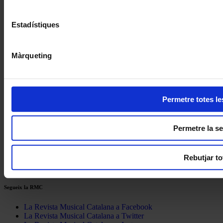
Accedeix a l’hemeroteca de la Revista Musical Catalana
clicant
aquí
Estadístiques
Compártelo en Facebook
Compártelo en Twitter
Compártelo per Email
Màrqueting
Compártelo per Whatsapp
Sobre la RMC
Contacte
Punts de venda
Permetre totes le
Subscriu-te
Publicitat
Permetre la se
Webs recomanades
Avís legal
Rebutjar to
Política de privacitat
Sobre les cookies
Segueix la RMC
La Revista Musical Catalana a Facebook
La Revista Musical Catalana a Twitter