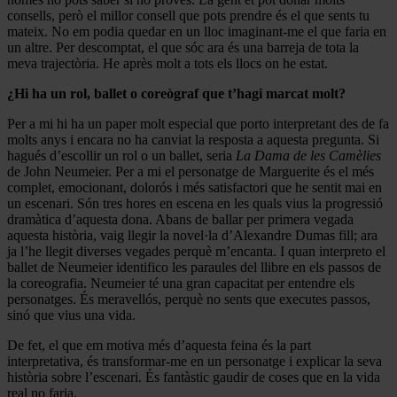
consells, però el millor consell que pots prendre és el que sents tu
mateix. No em podia quedar en un lloc imaginant-me el que faria en
un altre. Per descomptat, el que sóc ara és una barreja de tota la
meva trajectòria. He après molt a tots els llocs on he estat.
¿Hi ha un rol, ballet o coreògraf que t’hagi marcat molt?
Per a mi hi ha un paper molt especial que porto interpretant des de fa
molts anys i encara no ha canviat la resposta a aquesta pregunta. Si
hagués d’escollir un rol o un ballet, seria
La Dama de les Camèlies
de John Neumeier. Per a mi el personatge de Marguerite és el més
complet, emocionant, dolorós i més satisfactori que he sentit mai en
un escenari. Són tres hores en escena en les quals vius la progressió
dramàtica d’aquesta dona. Abans de ballar per primera vegada
aquesta història, vaig llegir la novel·la d’Alexandre Dumas fill; ara
ja l’he llegit diverses vegades perquè m’encanta. I quan interpreto el
ballet de Neumeier identifico les paraules del llibre en els passos de
la coreografia. Neumeier té una gran capacitat per entendre els
personatges. És meravellós, perquè no sents que executes passos,
sinó que vius una vida.
De fet, el que em motiva més d’aquesta feina és la part
interpretativa, és transformar-me en un personatge i explicar la seva
història sobre l’escenari. És fantàstic gaudir de coses que en la vida
real no faria.