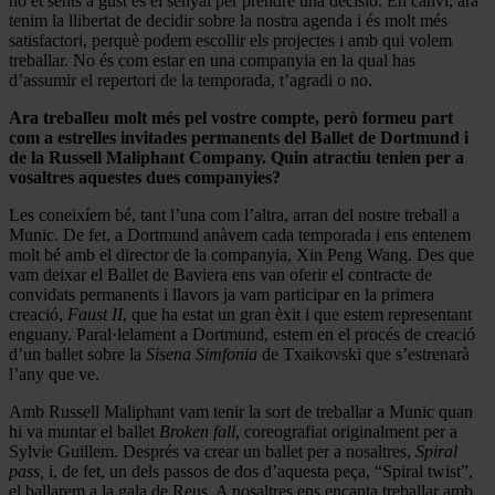
no et sents a gust és el senyal per prendre una decisió. En canvi, ara
tenim la llibertat de decidir sobre la nostra agenda i és molt més
satisfactori, perquè podem escollir els projectes i amb qui volem
treballar. No és com estar en una companyia en la qual has
d’assumir el repertori de la temporada, t’agradi o no.
Ara treballeu molt més pel vostre compte, però formeu part
com a estrelles invitades permanents del Ballet de Dortmund i
de la Russell Maliphant Company. Quin atractiu tenien per a
vosaltres aquestes dues companyies?
Les coneixíem bé, tant l’una com l’altra, arran del nostre treball a
Munic. De fet, a Dortmund anàvem cada temporada i ens entenem
molt bé amb el director de la companyia, Xin Peng Wang. Des que
vam deixar el Ballet de Baviera ens van oferir el contracte de
convidats permanents i llavors ja vam participar en la primera
creació,
Faust II
, que ha estat un gran èxit i que estem representant
enguany. Paral·lelament a Dortmund, estem en el procés de creació
d’un ballet sobre la
Sisena Simfonia
de Txaikovski que s’estrenarà
l’any que ve.
Amb Russell Maliphant vam tenir la sort de treballar a Munic quan
hi va muntar el ballet
Broken fall
, coreografiat originalment per a
Sylvie Guillem. Després va crear un ballet per a nosaltres,
Spiral
pass,
i, de fet, un dels passos de dos d’aquesta peça, “Spiral twist”,
el ballarem a la gala de Reus. A nosaltres ens encanta treballar amb