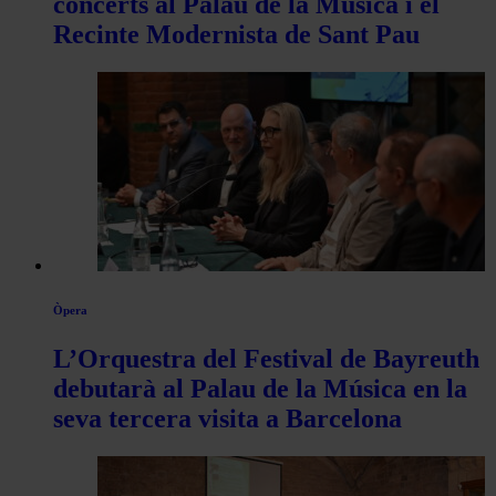
concerts al Palau de la Música i el
Recinte Modernista de Sant Pau
Òpera
L’Orquestra del Festival de Bayreuth
debutarà al Palau de la Música en la
seva tercera visita a Barcelona