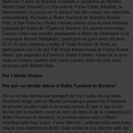
Ballet de l’Òpera de Baviera. Formada a l’acadèmia de Mentxu
Medel (Sant Sebastià) i a l’Escuela de Víctor Ullate (Madrid), la
determinació i la passió per la dansa l’han dut a traçar una trajectòria
extraordinària. Ha ballat al Ballet Nacional de Marsella-Roland
Petit, al San Francisco Ballet i durant catorze anys ha estat ballarina
principal del Ballet de l’Òpera de Baviera. En aquesta nova etapa,
Lacarra i Dino són estrelles permanents al Ballet de Dortmund i a la
companyia Russell Maliphant, i participen en gales arreu del món.
El 25 de març tornaran a ballar al Teatre Fortuny de Reus, on
participaran a la Gala del VIII Premi Internacional de Dansa Roseta
Mauri, que organitza la Fundació Teatre Fortuny. Abans de la seva
visita al Fortuny, parlem amb Lucía Lacarra sobre els seus nous
projectes amb Marlon Dino.
Per Clàudia Brufau
Per què vas decidir deixar el Ballet Nacional de Baviera?
No va ser una decisió que prengués de cop i volta, en cap sentit.
Portàvem temps amb en Marlon pensant que potser era el moment
de prendre un altre camí en la nostra carrera. El que sí que va ser
decisiu per a nosaltres va ser el canvi de direcció de la companyia [el
Ballet Nacional de Baviera]. Jo portava catorze anys a Munic
treballant amb Ivan Liska –l’antic director–, amb qui tenia molt bona
relació i ens enteníem molt bé. Quan arriba un nou director amb qui