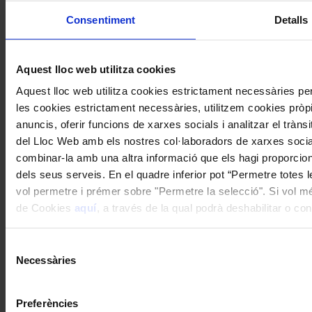
Consentiment
Detalls
Aquest lloc web utilitza cookies
Aquest lloc web utilitza cookies estrictament necessàries p
les cookies estrictament necessàries, utilitzem cookies pròpie
anuncis, oferir funcions de xarxes socials i analitzar el tràn
del Lloc Web amb els nostres col·laboradors de xarxes socials
combinar-la amb una altra informació que els hagi proporciona
dels seus serveis. En el quadre inferior pot “Permetre totes 
vol permetre i prémer sobre "Permetre la selecció". Si vol més
de Cookies
aquí
, a través de la qual podrà deshabilitar o c
Selecció
Necessàries
de
Subscriu-te
consentiment
Twitter feed is not available at the moment.
Segueix-nos a Twitter
Preferències