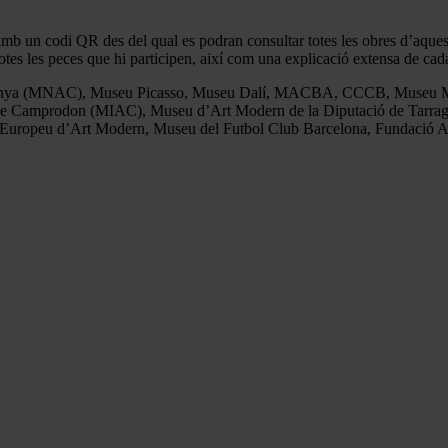
mb un codi QR des del qual es podran consultar totes les obres d’aquesta
totes les peces que hi participen, així com una explicació extensa de cad
atalunya (MNAC), Museu Picasso, Museu Dalí, MACBA, CCCB, Museu Mu
de Camprodon (MIAC), Museu d’Art Modern de la Diputació de Tarrago
uropeu d’Art Modern, Museu del Futbol Club Barcelona, Fundació Anto