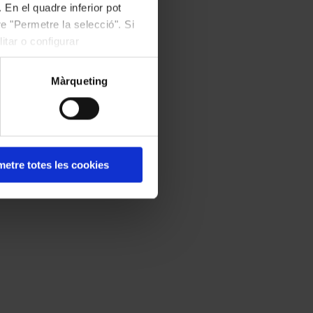
 En el quadre inferior pot
e "Permetre la selecció". Si
itar o configurar
Màrqueting
etre totes les cookies