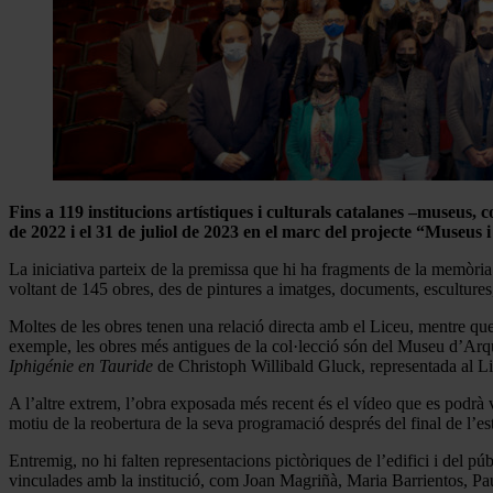
Fins a 119 institucions artístiques i culturals catalanes
–
museus, co
de 2022 i el 31 de juliol de 2023 en el marc del projecte “Museus 
La iniciativa parteix de la premissa que hi ha fragments de la memòria de
voltant de 145 obres, des de pintures a imatges, documents, escultures, 
Moltes de les obres tenen una relació directa amb el Liceu, mentre que 
exemple, les obres més antigues de la col·lecció són del Museu d’A
Iphigénie en Tauride
de Christoph Willibald Gluck, representada al L
A l’altre extrem, l’obra exposada més recent és el vídeo que es podr
motiu de la reobertura de la seva programació després del final de l’es
Entremig, no hi falten representacions pictòriques de l’edifici i del p
vinculades amb la institució, com Joan Magriñà, Maria Barrientos, Pa