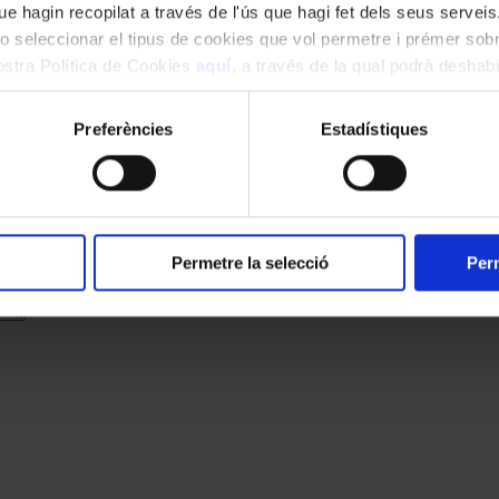
e hagin recopilat a través de l'ús que hagi fet dels seus serveis.
o seleccionar el tipus de cookies que vol permetre i prémer sobr
nostra Política de Cookies
aquí
, a través de la qual podrà deshabil
ment.
Preferències
Estadístiques
cats amb
*
Permetre la selecció
Perm