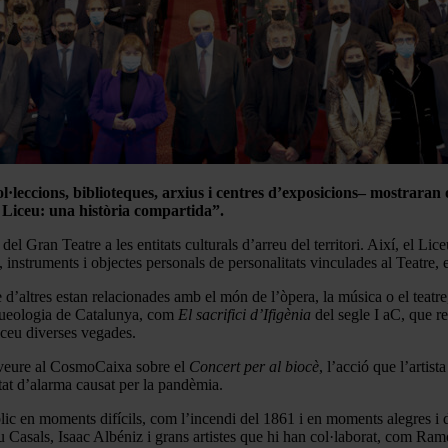
l·leccions, biblioteques, arxius i centres d’exposicions
–
mostraran o
i Liceu: una història compartida”.
l Gran Teatre a les entitats culturals d’arreu del territori. Així, el Lice
instruments i objectes personals de personalitats vinculades al Teatre, e
d’altres estan relacionades amb el món de l’òpera, la música o el teatre,
rqueologia de Catalunya, com
El sacrifici d’Ifigènia
del segle I aC, que re
iceu diverses vegades.
à veure al CosmoCaixa sobre el
Concert per al biocè
, l’acció que l’arti
tat d’alarma causat per la pandèmia.
úblic en moments difícils, com l’incendi del 1861 i en moments alegres i d
u Casals, Isaac Albéniz i grans artistes que hi han col·laborat, com Ra