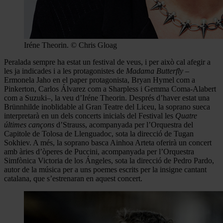
Iréne Theorin. © Chris Gloag
Peralada sempre ha estat un festival de veus, i per això cal afegir a
les ja indicades i a les protagonistes de
Madama Butterfly
–
Ermonela Jaho en el paper protagonista, Bryan Hymel com a
Pinkerton, Carlos Álvarez com a Sharpless i Gemma Coma-Alabert
com a Suzuki–, la veu d’Iréne Theorin. Després d’haver estat una
Brünnhilde inoblidable al Gran Teatre del Liceu, la soprano sueca
interpretarà en un dels concerts inicials del Festival les
Quatre
últimes cançons
d’Strauss, acompanyada per l’Orquestra del
Capitole de Tolosa de Llenguadoc, sota la direcció de Tugan
Sokhiev. A més, la soprano basca Ainhoa Arteta oferirà un concert
amb àries d’òperes de Puccini, acompanyada per l’Orquestra
Simfònica Victoria de los Ángeles, sota la direcció de Pedro Pardo,
autor de la música per a uns poemes escrits per la insigne cantant
catalana, que s’estrenaran en aquest concert.