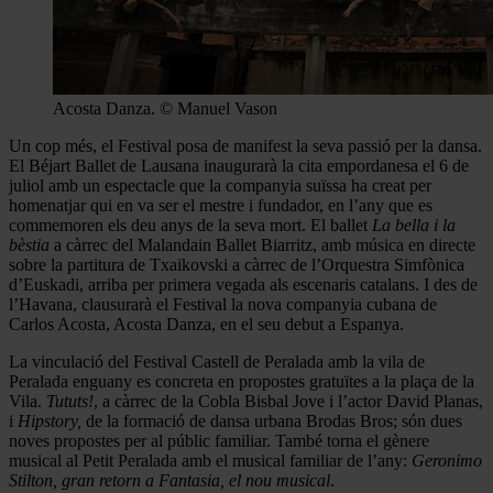
Acosta Danza. © Manuel Vason
Un cop més, el Festival posa de manifest la seva passió per la dansa.
El Béjart Ballet de Lausana inaugurarà la cita empordanesa el 6 de
juliol amb un espectacle que la companyia suïssa ha creat per
homenatjar qui en va ser el mestre i fundador, en l’any que es
commemoren els deu anys de la seva mort. El ballet
La bella i la
bèstia
a càrrec del Malandain Ballet Biarritz, amb música en directe
sobre la partitura de Txaikovski a càrrec de l’Orquestra Simfònica
d’Euskadi, arriba per primera vegada als escenaris catalans. I des de
l’Havana, clausurarà el Festival la nova companyia cubana de
Carlos Acosta, Acosta Danza, en el seu debut a Espanya.
La vinculació del Festival Castell de Peralada amb la vila de
Peralada enguany es concreta en propostes gratuïtes a la plaça de la
Vila.
Tututs!
, a càrrec de la Cobla Bisbal Jove i l’actor David Planas,
i
Hipstory,
de la formació de dansa urbana Brodas Bros; són dues
noves propostes per al públic familiar. També torna el gènere
musical al Petit Peralada amb el musical familiar de l’any:
Geronimo
Stilton, gran retorn a Fantasia, el nou musical
.