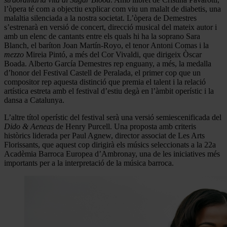
l’òpera té com a objectiu explicar com viu un malalt de diabetis, una
malaltia silenciada a la nostra societat. L’òpera de Demestres
s’estrenarà en versió de concert, direcció musical del mateix autor i
amb un elenc de cantants entre els quals hi ha la soprano Sara
Blanch, el baríton Joan Martín-Royo, el tenor Antoni Comas i la
mezzo
Mireia Pintó, a més del Cor Vivaldi, que dirigeix Òscar
Boada. Alberto García Demestres rep enguany, a més, la medalla
d’honor del Festival Castell de Peralada, el primer cop que un
compositor rep aquesta distinció que premia el talent i la relació
artística estreta amb el festival d’estiu degà en l’àmbit operístic i la
dansa a Catalunya.
L’altre títol operístic del festival serà una versió semiescenificada del
Dido & Aeneas
de Henry Purcell. Una proposta amb criteris
històrics liderada per Paul Agnew, director associat de Les Arts
Florissants, que aquest cop dirigirà els músics seleccionats a la 22a
Acadèmia Barroca Europea d’Ambronay, una de les iniciatives més
importants per a la interpretació de la música barroca.