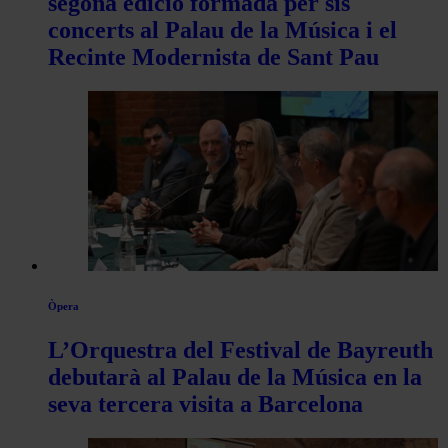
segona edició formada per sis
concerts al Palau de la Música i el
Recinte Modernista de Sant Pau
Òpera
L’Orquestra del Festival de Bayreuth
debutarà al Palau de la Música en la
seva tercera visita a Barcelona