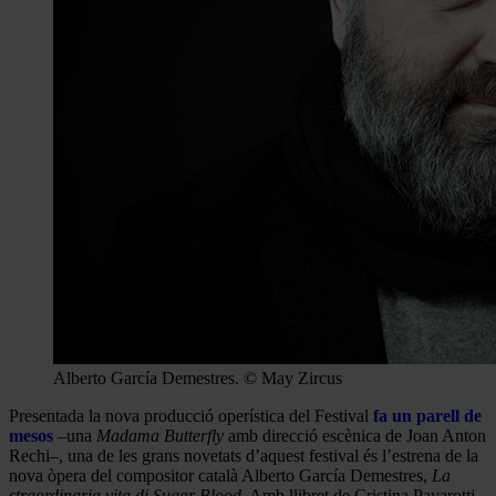
Alberto García Demestres. © May Zircus
Presentada la nova producció operística del Festival
fa un parell de
mesos
–una
Madama Butterfly
amb direcció escènica de Joan Anton
Rechi–, una de les grans novetats d’aquest festival és l’estrena de la
nova òpera del compositor català Alberto García Demestres,
La
straordinaria vita di Sugar Blood
. Amb llibret de Cristina Pavarotti,