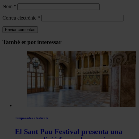
Nom
*
Correu electrònic
*
Navegar
També et pot interessar
per
les
articles
de
Actualitat
Temporades i festivals
El Sant Pau Festival presenta una