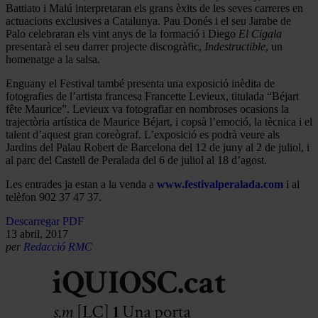
Battiato i Malú interpretaran els grans èxits de les seves carreres en
actuacions exclusives a Catalunya. Pau Donés i el seu Jarabe de
Palo celebraran els vint anys de la formació i Diego
El Cigala
presentarà el seu darrer projecte discogràfic,
Indestructible
, un
homenatge a la salsa.
Enguany el Festival també presenta una exposició inèdita de
fotografies de l’artista francesa Francette Levieux, titulada “Béjart
fête Maurice”. Levieux va fotografiar en nombroses ocasions la
trajectòria artística de Maurice Béjart, i copsà l’emoció, la tècnica i el
talent d’aquest gran coreògraf. L’exposició es podrà veure als
Jardins del Palau Robert de Barcelona del 12 de juny al 2 de juliol, i
al parc del Castell de Peralada del 6 de juliol al 18 d’agost.
Les entrades ja estan a la venda a
www.festivalperalada.com
i al
telèfon 902 37 47 37.
Descarregar PDF
13 abril, 2017
per
Redacció RMC