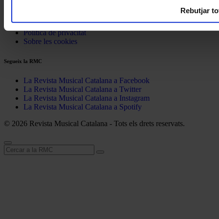
Webs recomanades
Rebutjar to
Avís legal
Política de privacitat
Sobre les cookies
Segueix la RMC
La Revista Musical Catalana a Facebook
La Revista Musical Catalana a Twitter
La Revista Musical Catalana a Instagram
La Revista Musical Catalana a Spotify
© 2026 Revista Musical Catalana - Tots els drets reservats.
Cerca