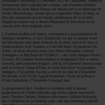
Petruixka
d’Stravinsky o l’
Obertura 1812
de Txaikovski. També es
recuperaran obres originals per a banda, com el poema simfònic
Empúries
de Josep Maria Ruera o bé
Música per a un diumenge
de
Xavier Montsalvatge, mentre que el compositor Johan de Meij, un
dels més interpretats per les bandes simfòniques de tot el món,
dirigirà per primer cop la Banda Municipal de Barcelona en un
concert amb obres originals seves.
L’Auditori acollirà així mateix, corresponent a la programació de
músiques modernes, el cicle Amplificats, en què es podran veure
col·laboracions amb altres festivals de la ciutat, com el de Jazz, el
Tradicionàrius, el de Guitarra o el del Mil·lenni. Es mantenen els
Afters –hi seran presents noms com Marco Mezquida, Gabriel
Amargant o la Big Band de l’ESMUC– i els cicles Sampler Series i
Escenes. Els Sampler Series amplien la programació fins a catorze
concerts, amb propostes úniques, com la col·laboració internacional
amb el Festival Ultima d’Oslo, la visita dels Neue Vocalsolisten
Stuttgart o l’Ensemble Ascolta, a més de la visita de l’Ensemble
Recherche, el BCN216, Agustí Fernández, Víctor de la Rosa o
l’Oslo Sinfonietta i l’Ensemble CrossingLines.
La programació de L’Auditori es completa amb la intensa
programació de l’àmbit educatiu, que inclou alguns espectacles
nous:
Planeta Clarinet, Històries elèctriques
i
Händel & friends,
que s’afegeixen als ja existents i que cada any permeten a més de