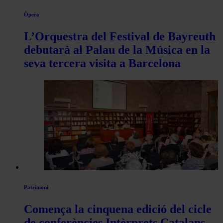
Òpera
L’Orquestra del Festival de Bayreuth
debutarà al Palau de la Música en la
seva tercera visita a Barcelona
Patrimoni
Comença la cinquena edició del cicle
de conferències Intèrprets Catalans