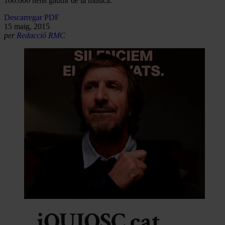
100.000 nens gaudir de la música.
Descarregar PDF
15 maig, 2015
per
Redacció RMC