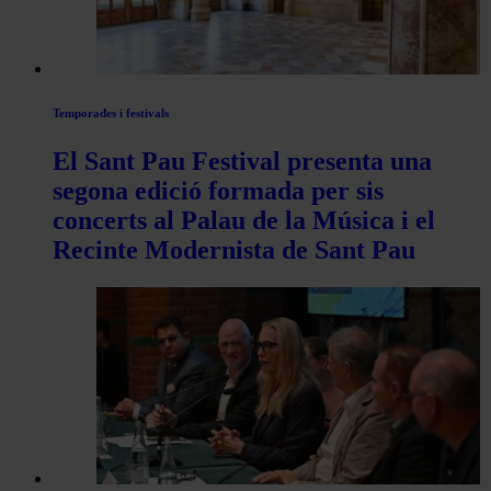
Temporades i festivals
El Sant Pau Festival presenta una
segona edició formada per sis
concerts al Palau de la Música i el
Recinte Modernista de Sant Pau