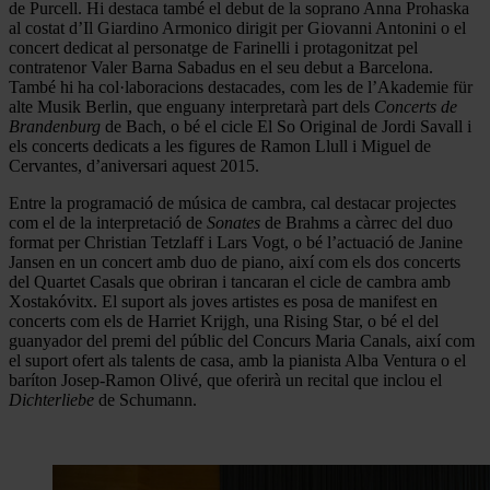
de Purcell. Hi destaca també el debut de la soprano Anna Prohaska
al costat d’Il Giardino Armonico dirigit per Giovanni Antonini o el
concert dedicat al personatge de Farinelli i protagonitzat pel
contratenor Valer Barna Sabadus en el seu debut a Barcelona.
També hi ha col·laboracions destacades, com les de l’Akademie für
alte Musik Berlin, que enguany interpretarà part dels
Concerts de
Brandenburg
de Bach, o bé el cicle El So Original de Jordi Savall i
els concerts dedicats a les figures de Ramon Llull i Miguel de
Cervantes, d’aniversari aquest 2015.
Entre la programació de música de cambra, cal destacar projectes
com el de la interpretació de
Sonates
de Brahms a càrrec del duo
format per Christian Tetzlaff i Lars Vogt, o bé l’actuació de Janine
Jansen en un concert amb duo de piano, així com els dos concerts
del Quartet Casals que obriran i tancaran el cicle de cambra amb
Xostakóvitx. El suport als joves artistes es posa de manifest en
concerts com els de Harriet Krijgh, una Rising Star, o bé el del
guanyador del premi del públic del Concurs Maria Canals, així com
el suport ofert als talents de casa, amb la pianista Alba Ventura o el
baríton Josep-Ramon Olivé, que oferirà un recital que inclou el
Dichterliebe
de Schumann.