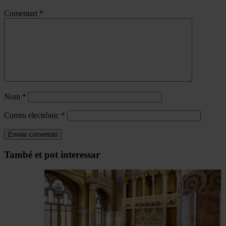
Comentari
*
Nom
*
Correu electrònic
*
Navegar
També et pot interessar
per
les
articles
de
Actualitat