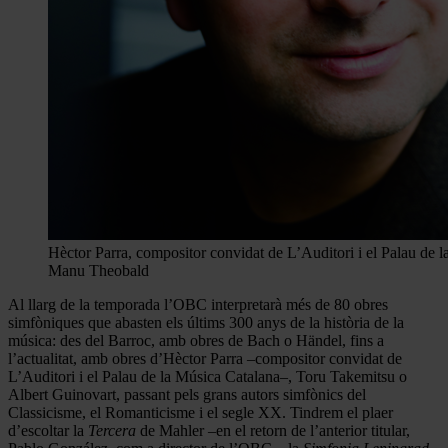
Hèctor Parra, compositor convidat de L’Auditori i el Palau de 
Manu Theobald
Al llarg de la temporada l’OBC interpretarà més de 80 obres
simfòniques que abasten els últims 300 anys de la història de la
música: des del Barroc, amb obres de Bach o Händel, fins a
l’actualitat, amb obres d’Hèctor Parra –compositor convidat de
L’Auditori i el Palau de la Música Catalana–, Toru Takemitsu o
Albert Guinovart, passant pels grans autors simfònics del
Classicisme, el Romanticisme i el segle XX. Tindrem el plaer
d’escoltar la
Tercera
de Mahler –en el retorn de l’anterior titular,