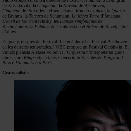
Pablo González, com a director de l’OBC–, la
Simfonia Leningrad
de Xostakóvitx, la
Cinquena
i la
Novena
de Beethoven, la
Cinquena
de Prokófiev i el seu aclamat
Romeu i Julieta
, la
Quarta
de Brahms, la
Tercera
de Schumann,
La Meva Terra
d’Smetana,
L’ocell de foc
d’Stravinsky, les
Danses simfòniques
de
Rachmàninov, la
Patètica
de Txaikovski o el
Bolero
de Ravel, entre
d’altres.
Enguany, després del Festival Rachmàninov i el Festival Beethoven
en les darreres temporades, l’OBC proposa un Festival Gershwin. El
virtuós pianista Aleksei Volodin i l’Orquestra n’interpretaran grans
obres, com
Rhapsody in blue
,
Concerto in F
, suites de
Porgy and
Bess
o
Un
americà a París
.
Grans solistes