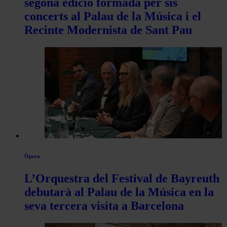
segona edició formada per sis
concerts al Palau de la Música i el
Recinte Modernista de Sant Pau
Òpera
L’Orquestra del Festival de Bayreuth
debutarà al Palau de la Música en la
seva tercera visita a Barcelona