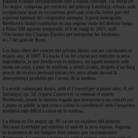
pianista Kristian Bezuidenhout com a solista convidat, i la
Missa en
Do major
, composta per encàrrec del príncep Esterházy, rebuda amb
escepticisme quan es va estrenar, però que avui dia forma part del
repertori habitual del compositor alemany. Aquest monogràfic
Beethoven tindrà continuïtat en una segona visita del director belga
a Palau 100 aquesta temporada, el 6 de maig de 2025, amb
l’Orchestre des Champs Élysées per interpretar les
Simfonies
4
i
7
del geni de Bonn.
Les dues obres del concert del pròxim dijous van ser culminades el
mateix any, el 1807. Es tracta d’un fet crucial per entendre la seva
importància, ja que Beethoven es trobava, en aquell moment amb
trenta-set anys, a punt de renéixer, a nivell creatiu, després d’un llarg
procés de recerca personal iniciat cinc anys abans davant la
desesperança produïda per l’avenç de la sordesa.
La sessió començarà doncs, amb el
Concert per a piano núm. 4, en
Sol major, op. 58
. Aquest
Concert
el va estrenar el mateix
Beethoven, essent la darrera vegada que interpretava un concert per
a piano en públic ja que com a solista la coordinació amb l’orquestra
resultava més difícil a causa de la sordesa.
La
Missa en Do major, op. 86
va ser un encàrrec del príncep
Nicolaus Esterházy per celebrar el sant de la seva esposa. Aquesta
és la primera de les úniques dues misses que va compondre
Beethoven. La segona i darrera va arribar quinze anys més tard, el