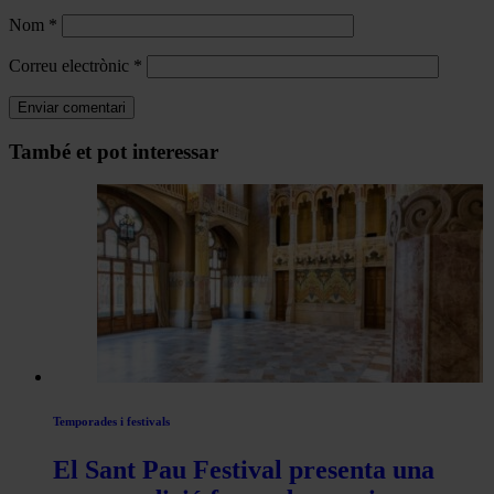
Nom
*
Correu electrònic
*
Navegar
També et pot interessar
per
les
articles
de
Actualitat
Temporades i festivals
El Sant Pau Festival presenta una