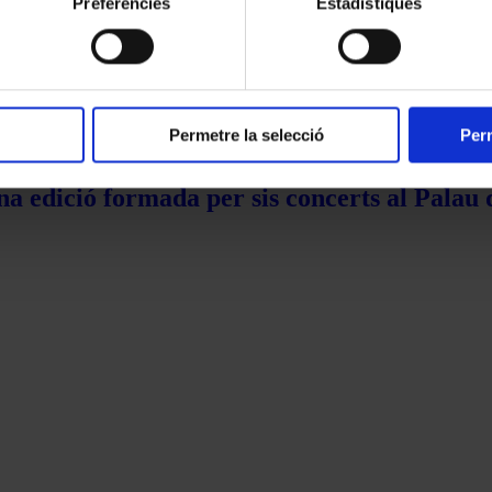
Preferències
Estadístiques
Permetre la selecció
Perm
na edició formada per sis concerts al Palau 