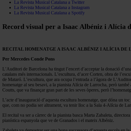
La Revista Musical Catalana a Twitter
La Revista Musical Catalana a Instagram
La Revista Musical Catalana a Spotify
Record visual per a Isaac Albéniz i Alícia
RECITAL HOMENATGE A ISAAC ALBÉNIZ I ALÍCIA DE
Per Mercedes Conde Pons
L’Auditori de Barcelona ha tingut l’encert d’acceptar la donació d’una
catalans més internacionals. L’escultura, d’acer Corten, obra de l’es
de Mataró. L’escultura, que ara ocupa l’entrada a l’àgora de L’Auditori
homenatge al seu besavi, a la pianista Alícia de Larrocha, però també 
Coutts, que va finançar gran part de les seves òperes, però l’homenatg
L’acte d’inauguració d’aquesta escultura homenatge, que dóna un toc d
que, com no podia ser altrament, va tenir lloc a la Sala 4-Alícia de L
El recital va ser a càrrec de la pianista basca Marta Zabaleta, directo
pianística espanyola que ve de Granados i el mateix Albéniz.
Zabaleta va demostrar ser una bona successora d’aquesta escola en la i