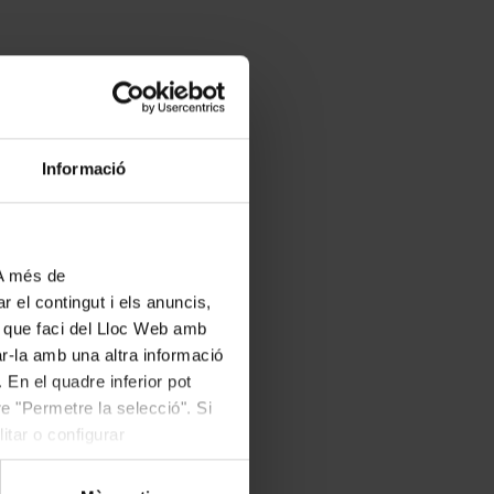
Informació
 A més de
r el contingut i els anuncis,
ús que faci del Lloc Web amb
ar-la amb una altra informació
 En el quadre inferior pot
e "Permetre la selecció". Si
itar o configurar