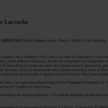
 de Larrocha
 LARROCHA.
Marta Zabaleta, piano. Obres d’Albéniz i De Larrocha.
 escultura de la Fundació Vila Casas a la ciutat de Barcelona a fi de re
cultor i pintor Alfonso Alzamora –besnét del compositor de Camprodon Is
 de Barcelona pel costat del carrer de Lepant, evoca la figura d’un pian
als mecenes, sense els quals molta obra artística no podria veure la llu
e també pot ser extensible a figures com les d’Antoni Vila Casas, funda
e vida a un espai força impersonal com és l’esplanada d’entrada a L’Au
arrocha de l’Auditori de Barcelona.
ra del màster de música espanyola a l’Acadèmia Marshall, escola que va d
nterpretació de tres peces de la
Iberia
d’Albéniz –
Evocación, El Albai