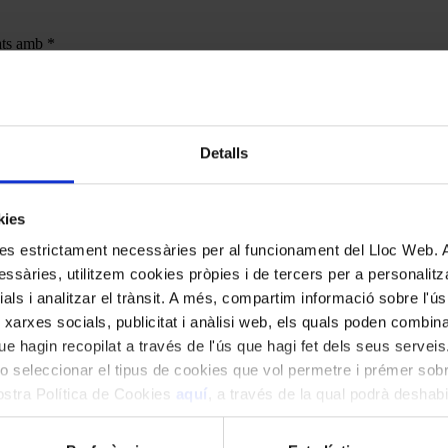
cats amb
*
Detalls
kies
kies estrictament necessàries per al funcionament del Lloc Web.
ssàries, utilitzem cookies pròpies i de tercers per a personalitza
ials i analitzar el trànsit. A més, compartim informació sobre l'
 xarxes socials, publicitat i anàlisi web, els quals poden combin
e hagin recopilat a través de l'ús que hagi fet dels seus serveis.
o seleccionar el tipus de cookies que vol permetre i prémer sobr
nostra Política de Cookies
aquí
, a través de la qual podrà deshabil
ment.