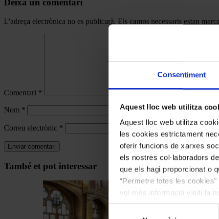
Deixa un comentari
L'adreça electrònica no es publicarà.
Els camps necessaris estan mar
Consentiment
Comentari
*
Aquest lloc web utilitza coo
Nom
*
Aquest lloc web utilitza coo
Correu electrònic
*
les cookies estrictament nece
oferir funcions de xarxes soc
els nostres col·laboradors de
Navegar
També et pot interessar
que els hagi proporcionat o qu
per
“Permetre totes les cookies” 
les
vol més informació visiti la 
articles
les cookies en qualsevol mo
Selecció
de