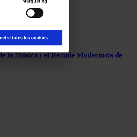
Màrqueting
etre totes les cookies
de la Música i el Recinte Modernista de