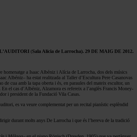
L’AUDITORI
(
Sala Alícia de Larrocha). 29 DE MAIG DE 2012.
tre homenatge a Isaac Albéniz i Alícia de Larrocha, dos dels músics
aac Albéniz– ha estat realitzada al Taller d’Escultura Pere Casanovas
o de cua amb la tapa oberta i és, en paraules del mateix escultor, un
m. En el cas d’Albéniz, Alzamora es refereix a l’anglès Francis Money-
dor i president de la Fundació Vila Casas.
ditori, es va veure complementat per un recital pianístic esplèndid
irigir durant molts anys De Larrocha i que és l’hereva de la tradició
cín
i
Málaga
– en el piano Rönisch (Dresden, 1905) que va pertànyer