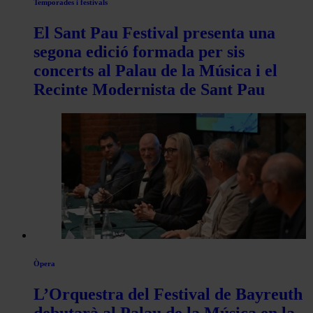
Temporades i festivals
El Sant Pau Festival presenta una
segona edició formada per sis
concerts al Palau de la Música i el
Recinte Modernista de Sant Pau
Òpera
L’Orquestra del Festival de Bayreuth
debutarà al Palau de la Música en la