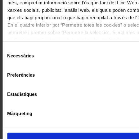
més, compartim informació sobre l'ús que faci del Lloc Web 
I gaudeix a més dels següents descomptes:
xarxes socials, publicitat i anàlisi web, els quals poden com
20% als concerts del Palau de la Música Catalana
que els hagi proporcionat o que hagin recopilat a través de l'
Descomptes a altres cicles de concerts col·laboradors
En el quadre inferior pot “Permetre totes les cookies” o selec
permetre i prémer sobre "Permetre la selecció". Si vol més inf
de Cookies
aquí
, a través de la qual podrà deshabilitar o co
moment.
Selecció
Necessàries
de
consentiment
Preferències
Estadístiques
Màrqueting