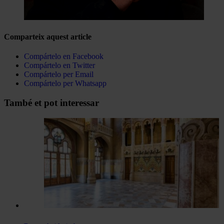
Comparteix aquest article
Compártelo en Facebook
Compártelo en Twitter
Compártelo per Email
Compártelo per Whatsapp
Navegar
També et pot interessar
per
les
articles
de
Actualitat