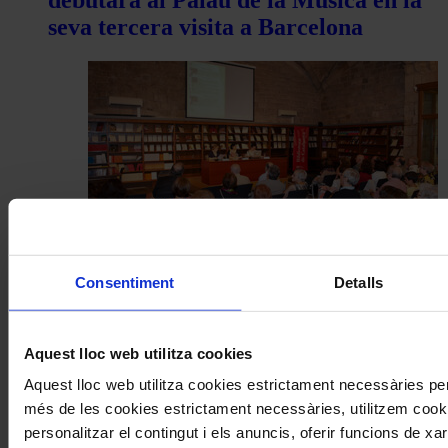
seva tercera visita a Barcelona
Patrimoni
Consentiment
Detalls
Comença la cinquena edició del cicle
de conferències Intèrprets Catalans
Aquest lloc web utilitza cookies
Històrics de l’Associació Joan Manén
Aquest lloc web utilitza cookies estrictament necessàries pe
més de les cookies estrictament necessàries, utilitzem cooki
Coneix la nostra publicació
personalitzar el contingut i els anuncis, oferir funcions de xarx