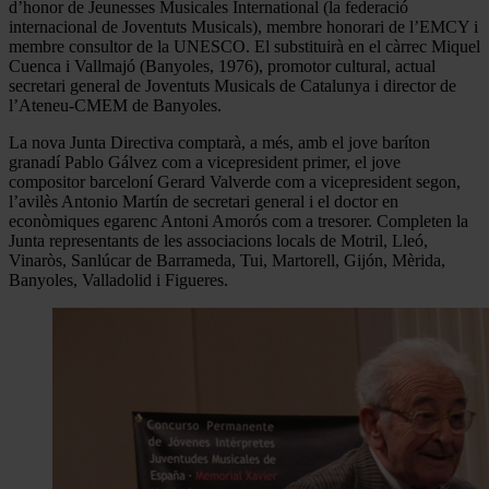
d’honor de Jeunesses Musicales International (la federació
internacional de Joventuts Musicals), membre honorari de l’EMCY i
membre consultor de la UNESCO. El substituirà en el càrrec Miquel
Cuenca i Vallmajó (Banyoles, 1976), promotor cultural, actual
secretari general de Joventuts Musicals de Catalunya i director de
l’Ateneu-CMEM de Banyoles.
La nova Junta Directiva comptarà, a més, amb el jove baríton
granadí Pablo Gálvez com a vicepresident primer, el jove
compositor barceloní Gerard Valverde com a vicepresident segon,
l’avilès Antonio Martín de secretari general i el doctor en
econòmiques egarenc Antoni Amorós com a tresorer. Completen la
Junta representants de les associacions locals de Motril, Lleó,
Vinaròs, Sanlúcar de Barrameda, Tui, Martorell, Gijón, Mèrida,
Banyoles, Valladolid i Figueres.