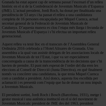
Granada ha estat aquest cap de setmana passat l’escenari d’un relleu
històric en el si de la Confederació de Joventuts Musicals d’Espanya
(JME). L’actual president, Jordi Roch, ha donat per finalitzada una
presidència de 53 anys i ha passat el relleu a una candidatura
completa de 16 persones encapçalada per Miquel Cuenca, actual
secretari general de la Federació de Joventuts Musicals de
Catalunya. D’aquesta manera es clou l’etapa més llarga i fecunda de
Joventuts Musicals d’Espanya i s’hi efectua un important relleu
generacional.
Aquest relleu va tenir lloc en el transcurs de l’Assemblea General
Ordinària 2016 celebrada a l’Hotel Alixares de Granada. Una
assemblea a la qual van assistir delegats de les associacions locals de
Joventuts Musicals de tot l’Estat, i que va ser especialment
concorreguda a causa de la transcendència de les decisions que s’hi
havien de prendre. El punt més esperat de l’ordre del dia eren les
eleccions al Consell de Direcció (Junta Directiva), en què finalment
només va concórrer una candidatura, la que tenia Miquel Cuenca
com a candidat a president. Així doncs, aquesta fou escollida per
aclamació i es presentà com l’equip que ha de donar un nou impuls
a Joventuts Musicals.
El president sortint, Jordi Roch i Bosch (Barcelona, 1931), metge i
gestor musical i una autèntica institució en el si del moviment de
Joventuts Musicals: president de JME des del 1963, president